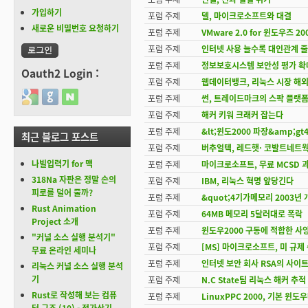
가입하기
포럼 주제
델, 마이크로소프트와 대결
새로운 비밀번호 요청하기
포럼 주제
VMware 2.0 for 윈도우즈 
포럼 주제
인터넷 사용 늘수록 대인관계 
포럼 주제
정보보호시스템 보안성 평가 확
Oauth2 Login :
포럼 주제
웹데이터뱅크, 리눅스 시장 해외
Login with Google
Login with GitHub
Login with Naver
포럼 주제
썬, 트레이드마크의 스팍 플랫
포럼 주제
해커 키워 크래커 잡는다
포럼 주제
&lt;윈도2000 파장&amp;g
최근 블로그 포스트
포럼 주제
버추얼텍, 레드햇· 코발트네트
나빌입력기 for 맥
포럼 주제
마이크로소프트, 무료 MCSD 
318Na 자판은 정말 손의
포럼 주제
IBM, 리눅스 혁명 앞당긴다
피로를 덜어 줄까?
포럼 주제
&quot;4기가메모리 2003년 
Rust Animation
포럼 주제
64MB 메모리 5달러대로 폭락
Project 소개
포럼 주제
윈도우2000 구동에 적합한 사
"커널 소스 실행 분석기"
포럼 주제
[MS] 마이크로소프트, 미 규제
무료 온라인 세미나
포럼 주제
인터넷 보안 회사 RSA의 사이트
리눅스 커널 소스 실행 분석
기
포럼 주제
N.C State팀 리눅스 해커 추
Rust로 작성해 보는 컴퓨
포럼 주제
LinuxPPC 2000, 기본 윈도
터 구조 (10) - 전가산기