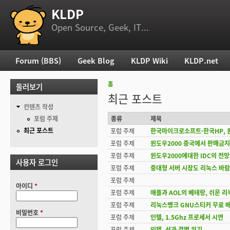
KLDP
부 메뉴
Open Source, Geek, IT...
Forum (BBS)
Geek Blog
KLDP Wiki
KLDP.net
주 메뉴
홈
둘러보기
현재 위치
최근 포스트
컨텐츠 작성
포럼 주제
종류
제목
최근 포스트
포럼 주제
한국마이크로소프트-한국HP, 윈
포럼 주제
윈도우2000 중국에서 판매금지
포럼 주제
윈도우2000에대한 IDC의 전망
사용자 로그인
포럼 주제
중대형 서버 시장도 리눅스 바람
포럼 주제
아이디
*
포럼 주제
애플과 AOL의 베테랑, 쉬운 리
포럼 주제
리눅스뱅크 GNU스티커 무료 
비밀번호
*
포럼 주제
인텔, 1.5Ghz 프로세서 시연
포럼 주제
인텔, 선과 결별 위기