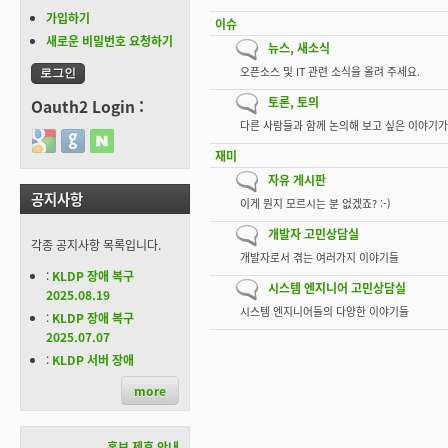
가입하기
새 글 없음
이슈
새로운 비밀번호 요청하기
새 글 없음
뉴스, 새소식
오픈소스 및 IT 관련 소식을 올려 주세요.
새 글 없음
토론, 토의
Oauth2 Login :
다른 사람들과 함께 논의해 보고 싶은 이야기가
Login with Google
Login with GitHub
Login with Naver
새 글 없음
재미
새 글 없음
자유 게시판
공지사항
이게 뭔지 모르시는 분 없겠죠? :-)
새 글 없음
개발자 고민상담실
각종 공지사항 목록입니다.
개발자로서 겪는 여러가지 이야기들
:
KLDP 장애 복구
새 글 없음
시스템 엔지니어 고민상담실
2025.08.19
시스템 엔지니어들의 다양한 이야기들
:
KLDP 장애 복구
2025.07.07
:
KLDP 서버 장애
more
홍보 제휴 안내