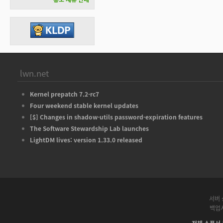
lwn.net
Kernel prepatch 7.2-rc7
Four weekend stable kernel updates
[$] Changes in shadow-utils password-expiration features
The Software Stewardship Lab launches
LightDM lives: version 1.33.0 released
서버 
백업