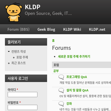
KLDP
부 메뉴
Open Source, Geek, IT...
Forum (BBS)
Geek Blog
KLDP Wiki
KLDP.net
주 메뉴
홈
둘러보기
현재 위치
Forums
컨텐츠 작성
새로운 포럼 주제 추가하기
포럼 주제
최근 포스트
포럼
새 글 없음
공부
새 글 없음
프로그래밍 QnA
사용자 로그인
개발 작업 도중 일어난 문제점을 서로 상의하세
아이디
*
새 글 없음
설치 및 활용 QnA
OS 및 애플리케이션 설치, 활용에 관한 질문/
비밀번호
*
새 글 없음
강좌
내가 아는 것을 다른 사람들과 나누고 싶을때...