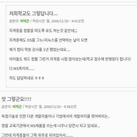
저희학교도 그렇답니다...
글쓴이:
이덕곤
/ 작성시간: 월, 2006/11/20 - 4:41오전
자격증을 컴활을 따도록 유도 하는것 같은데;;;
자격증에도 OS를 그누/리눅스를 선택하는 날이 오면
제가 컴터 학원 강사를 1년 했었는데요....
아이들도 워드 컴활 그런거 자격증 시험 많이보는데(학교 점수에 반영된다 합니다)
다 MS쪽이라......
저도 답답하네요 ㅎㅎㅎ
앗 그렇군요!!!!
글쓴이:
이덕곤
/ 작성시간: 월, 2006/11/20 - 4:38오전
독점기술로 인한 다른 개발자들이나 기업에서의 개발의지를 꺾어버리는..
정말 교육기관에서 MS제품을 쓰는게 너무나 당연시 되고 있네요...
그런데 자격증들이 그쪽 위주로 되어있어서........