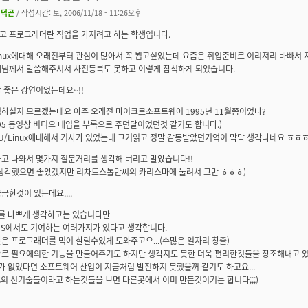
이덕곤
/ 작성시간: 토, 2006/11/18 - 11:26오후
고 프로그래머란 직업을 가지려고 하는 학생입니다.
Linux에대해 오래전부터 관심이 많아서 꼭 뵙고싶었는데 요즘은 취업준비로 이리저리 바빠서
배님께서 말씀해주셔서 사전등록도 못하고 이렇게 참석하게 되었습니다.
 좋은 강연이었는데요~!!
억하실지 모르겠는데요 아주 오래전 마이크로소프트웨어 1995년 11월쯤이었나?
95 동영상 비디오 테입을 부록으로 주던달이었던것 같기도 합니다.)
U/Linux에대해서 기사가 있었는데 그거읽고 정말 감동받았던기억이 막막 생각나네요 ㅎㅎㅎ
나고 나와서 몇가지 질문거리를 생각해 버리고 말았습니다!!
 생각했으면 좋았겠지만 리차드스톨만씨의 카리스마에 눌려서 그만 ㅎㅎㅎ)
굼한것이 있는데요....
S를 나쁘게 생각하고는 있습니다만
MS에서도 기여하는 여러가지가 있다고 생각합니다.
은 프로그래머를 먹여 살릴수있게 도와주고요...(수많은 일자리 창출)
으로 필요에의한 기능을 만들어주기도 하지만 생각지도 못한 더욱 편리한것들을 창조해내고 있
가 없었다면 소프트웨어 산업이 지금처럼 발전하지 못했을꺼 같기도 하고요...
S의 신기술들이라고 하는것들을 보면 다른곳에서 이미 만든것이기는 합니다;;;)