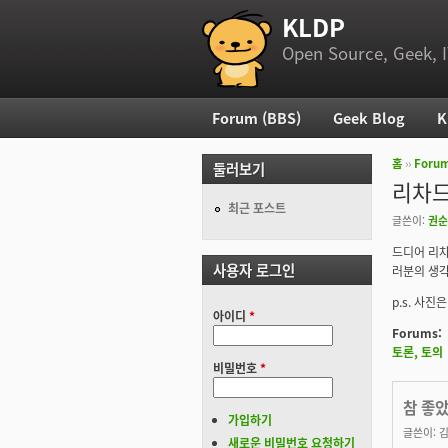
KLDP
부 메뉴
Open Source, Geek, I
Forum (BBS)
Geek Blog
K
주 메뉴
홈
››
Foru
둘러보기
현재 위
리차드
최근 포스트
글쓴이:
권순
드디어 리차
사용자 로그인
러분의 생각 
p.s. 사진
아이디
*
Forums:
토론, 토의
비밀번호
*
참 좋
가입하기
글쓴이:
새로운 비밀번호 요청하기