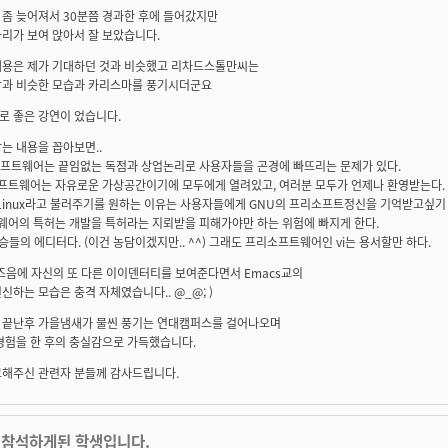
 좀 늦어져서 30분쯤 경과한 후에 들어갔지만
리가 보여 앉아서 잘 보았습니다.
내용은 제가 기대하던 것과 비슷했고 리차드스톨만씨는
각과 비슷한 모습과 카리스마를 풍기시더군요
로 좋은 강연이 었습니다.
는 내용을 꼽아보면..
 소프트웨어는 끝임없는 독점과 상업논리로 사용자들을 곤경에 빠뜨리는 문제가 있다.
소프트웨어는 자유로운 가상공간이기에 모두에게 열려있고, 여러분 모두가 언제나 환영받는다.
/Linux라고 불러주기를 원하는 이유는 사용자들에게 GNU의 프리소프트정신을 기억받고싶기
트웨어의 특허는 개발을 특허라는 지뢰받을 피해가야만 하는 위험에 빠지게 한다.
 짐승들의 에디터다. (이건 농담이겠지만.. ^^) 그래도 프리소프트웨어인 vi는 용서할만 하다.
즈음에 자신의 또 다른 이이덴터티를 보여준다면서 Emacs교의
신하는 모습은 충격 자체였습니다.. @_@; )
 끝난후 가을냄새가 물씬 풍기는 연대캠퍼스를 걸어나오며
경험을 한 후의 충실감으로 가득했습니다.
고해주신 관련자 분들께 감사드립니다.
 참석하게된 학생입니다.