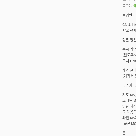
글쓴이:
졸업반이
GNU/
학교 선
정말 정말
혹시 기
(윈도우 
그때 GN
제가 끝
(거기서
몇가지 궁
저도 M
그래도 
일단 저같
그 다음
과연 MS
(물론 M
흠...