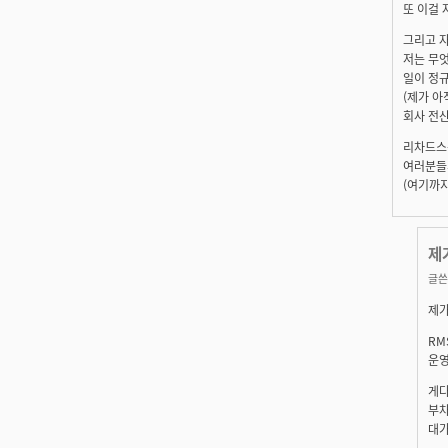
또 이걸 
그리고 자
저는 무엇
일이 정규
(제가 아
회사 전
리차드스
여러분들
(여기까지
제
글쓴
제가
RM
운영
게다
부차
대가