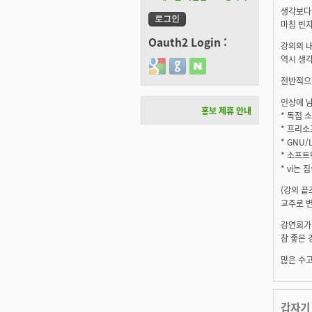
생각보다
마침 빈자
Oauth2 Login :
강의의 
역시 생
Login with Google
Login with GitHub
Login with Naver
전반적으
인상에 남
홍보 제휴 안내
* 독점
* 프리
* GNU
* 소프
* vi는
(강의 끝
교주로 변
강연회가
참 좋은 
많은 수
갑자기