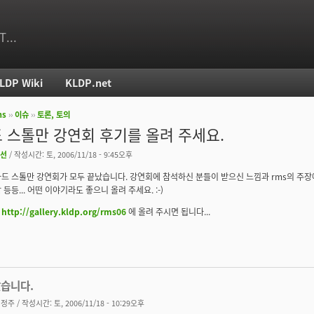
T...
LDP Wiki
KLDP.net
ms
››
이슈
››
토론, 토의
치
 스톨만 강연회 후기를 올려 주세요.
선
/ 작성시간: 토, 2006/11/18 - 9:45오후
드 스톨만 강연회가 모두 끝났습니다. 강연회에 참석하신 분들이 받으신 느낌과 rms의 주장에
등등... 어떤 이야기라도 좋으니 올려 주세요. :-)
은
http://gallery.kldp.org/rms06
에 올려 주시면 됩니다...
았습니다.
김정주
/ 작성시간: 토, 2006/11/18 - 10:29오후