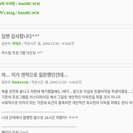
N의 낙서장
/
HanIRC:#CN
커's blog
/
HanIRC:#CN
답변 감사합니다^^*
글쓴이:
이덕곤
/ 작성시간: 월, 2006/11/20 - 4:34오전
커스텀 프로그램 이군요 ^^*
아... 이거 갠적으로 질문했던건데...
글쓴이:
Darkcircle
/ 작성시간: 월, 2006/11/20 - 6:56오전
목욜 강연회 끝나고 저한테 얘기했을때도 (제가... 앞으로 이걸로 돈벌어먹을 학생이랬죠... 그
기존의 프로그램을 커스터마이징 해서 그걸로 개인적인 이득만을 취할 것이 아니라
사회적으로 이익이 되는 가운데 요건이 충족되면 개인적인 최소한의 이득을 취해도 된다 이
-----------------------------------------------------
니네 군대에서 멀쩡한 몸으로 18시간 자봤어? ㅋㅋㅋ
---------------------------------------------------------------
폐인이 되자 (/ㅂ/)