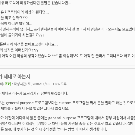
자유와 도덕에 비유하신다면 할말은 없습니다만...
유소프트웨어의 세상이 된다면....
을 먹고 살까요???
직이 아니란 말인데...
직 일해본적이 없어서... 프리렌서분들이 어떠신지 잘 몰라서 이런질문이 나오는지도 모르겠네요
산실에 들어가야 하는걸까요???
톨만씨의 의견을 들어보고싶어지네요....
의 생각은 어떠신가요????
 아직 어린 학생의 생각이었습니다 ^^* 좀 이상해보여도 아직 잘 몰라서 그러나부다 하고 이해
가 제대로 아는지
이:
죠커
/ 작성시간: 토, 2006/11/18 - 11:37오후
 제대로 아는지 모르겠지만 답변해보겠습니다.
S는 general-purpose 프로그램보다는 custom 프로그램을 짜서 돈을 벌라고 하는 것으
체제를 만들어서 돈을 벌일은 그다지 없겠지요.
가 예전에 어디에서 읽은 글에는 general-purpose 프로그램에 대해서 정부 차원에서 세
원은 아니지만 이익집단 (기업이나 재단) 등의 지원을 종종 받는 것으로 알고 있습니다. GP
를 GNU에 투자하는 것 역시 수익성을 높이는 방법이 아닌가 생각합니다.