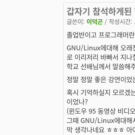
갑자기 참석하게된 
글쓴이:
이덕곤
/ 작성시간: 토
졸업반이고 프로그래머란 
GNU/Linux에대해 
로 이리저리 바빠서 지
학교 선배님께서 말씀해주
정말 정말 좋은 강연이었는
혹시 기억하실지 모르겠는
이었나?
(윈도우 95 동영상 비디
그때 GNU/Linux에
막 생각나네요 ㅎㅎㅎ 아