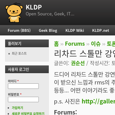
KLDP
부 메뉴
Open Source, Geek, IT...
Forum (BBS)
Geek Blog
KLDP Wiki
KLDP.net
주 메뉴
홈
››
Forums
››
이슈
››
토론
둘러보기
현재 위치
리차드 스톨만 강
최근 포스트
글쓴이:
권순선
/ 작성시간: 토,
사용자 로그인
드디어 리차드 스톨만 강연
이 받으신 느낌과 rms의 
아이디
*
등등... 어떤 이야기라도 좋
비밀번호
*
p.s. 사진은
http://gall
가입하기
Forums:
새로운 비밀번호 요청하기