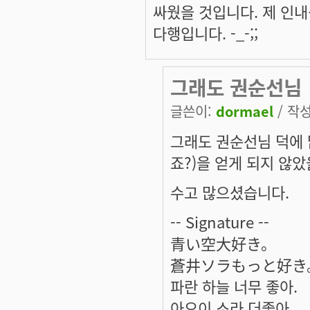
싸웠을 것입니다. 제 인
다행입니다. -_-;;
그래도 권순선님
글쓴이:
dormael
/ 작성
그래도 권순선님 덕에 
죠?)을 얻게 되지 않
수고 많으셨습니다.
-- Signature --
青い空大好き。
蒼井ソラもっと好き
파란 하늘 너무 좋아.
아오이 소라 더좋아.