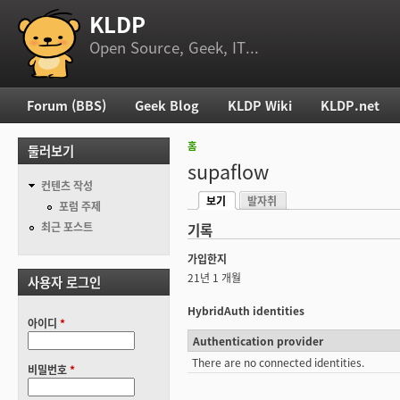
KLDP
부 메뉴
Open Source, Geek, IT...
Forum (BBS)
Geek Blog
KLDP Wiki
KLDP.net
주 메뉴
홈
둘러보기
현재 위치
supaflow
컨텐츠 작성
보기
발자취
기본탭
포럼 주제
(활성탭)
최근 포스트
기록
가입한지
21년 1 개월
사용자 로그인
HybridAuth identities
아이디
*
Authentication provider
There are no connected identities.
비밀번호
*