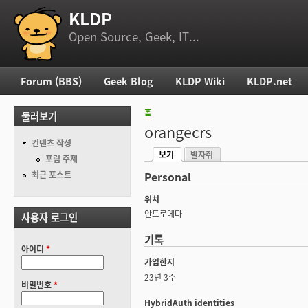
KLDP
부 메뉴
Open Source, Geek, IT...
Forum (BBS)
Geek Blog
KLDP Wiki
KLDP.net
주 메뉴
홈
둘러보기
현재 위치
orangecrs
컨텐츠 작성
보기
발자취
기본탭
포럼 주제
(활성탭)
최근 포스트
Personal
위치
안드로메다
사용자 로그인
기록
아이디
*
가입한지
23년 3주
비밀번호
*
HybridAuth identities