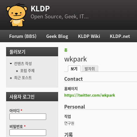
KLDP
부 메뉴
Open Source, Geek, IT...
Forum (BBS)
Geek Blog
KLDP Wiki
KLDP.net
주 메뉴
홈
둘러보기
현재 위치
wkpark
컨텐츠 작성
보기
발자취
기본탭
포럼 주제
(활성탭)
최근 포스트
Contact
홈페이지
https://twitter.com/wkpark
사용자 로그인
Personal
아이디
*
직업
연구원
비밀번호
*
기록