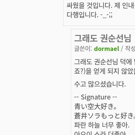
싸웠을 것입니다. 제 인
다행입니다. -_-;;
그래도 권순선님
글쓴이:
dormael
/ 작성
그래도 권순선님 덕에 
죠?)을 얻게 되지 않
수고 많으셨습니다.
-- Signature --
青い空大好き。
蒼井ソラもっと好き
파란 하늘 너무 좋아.
아오이 소라 더좋아.