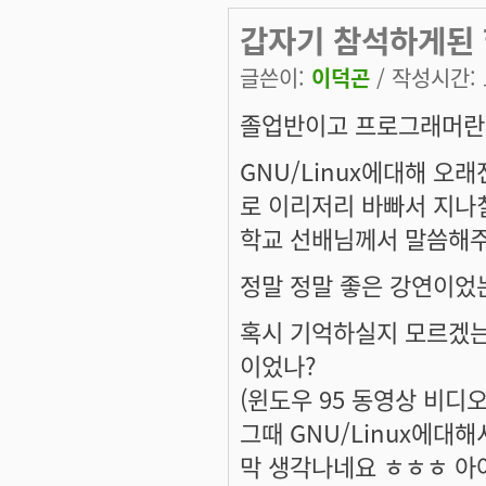
갑자기 참석하게된 
글쓴이:
이덕곤
/ 작성시간: 토
졸업반이고 프로그래머란 
GNU/Linux에대해 
로 이리저리 바빠서 지
학교 선배님께서 말씀해주
정말 정말 좋은 강연이었는
혹시 기억하실지 모르겠는
이었나?
(윈도우 95 동영상 비디
그때 GNU/Linux에
막 생각나네요 ㅎㅎㅎ 아