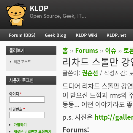
KLDP
부 메뉴
Open Source, Geek, IT...
Forum (BBS)
Geek Blog
KLDP Wiki
KLDP.net
주 메뉴
홈
››
Forums
››
이슈
››
토론
둘러보기
현재 위치
리차드 스톨만 강
최근 포스트
글쓴이:
권순선
/ 작성시간: 토,
사용자 로그인
드디어 리차드 스톨만 강연
이 받으신 느낌과 rms의 
아이디
*
등등... 어떤 이야기라도 좋
비밀번호
*
p.s. 사진은
http://gall
가입하기
Forums:
새로운 비밀번호 요청하기