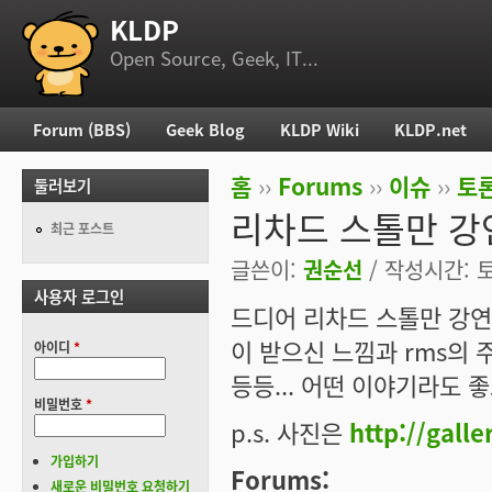
KLDP
부 메뉴
Open Source, Geek, IT...
Forum (BBS)
Geek Blog
KLDP Wiki
KLDP.net
주 메뉴
홈
››
Forums
››
이슈
››
토론
둘러보기
현재 위치
리차드 스톨만 강
최근 포스트
글쓴이:
권순선
/ 작성시간: 토,
사용자 로그인
드디어 리차드 스톨만 강연
이 받으신 느낌과 rms의 
아이디
*
등등... 어떤 이야기라도 좋
비밀번호
*
p.s. 사진은
http://gall
가입하기
Forums:
새로운 비밀번호 요청하기