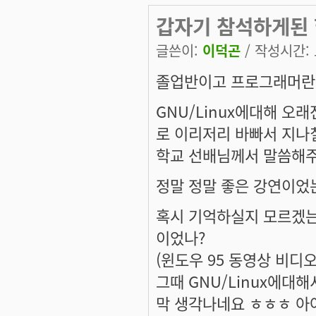
갑자기 참석하게된 
글쓴이:
이덕곤
/ 작성시간: 토
졸업반이고 프로그래머란 
GNU/Linux에대해 
로 이리저리 바빠서 지
학교 선배님께서 말씀해주
정말 정말 좋은 강연이었는
혹시 기억하실지 모르겠는
이었나?
(윈도우 95 동영상 비디
그때 GNU/Linux에
막 생각나네요 ㅎㅎㅎ 아