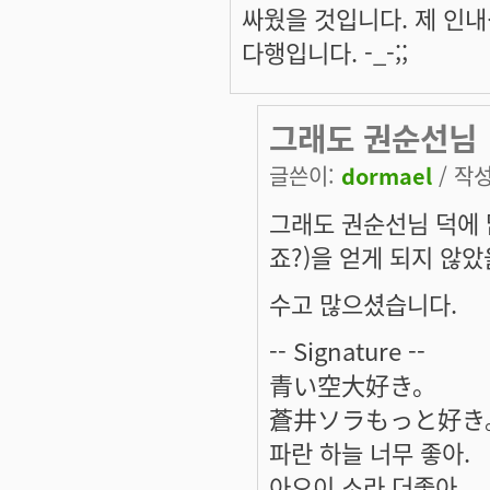
싸웠을 것입니다. 제 인
다행입니다. -_-;;
그래도 권순선님
글쓴이:
dormael
/ 작성
그래도 권순선님 덕에 
죠?)을 얻게 되지 않
수고 많으셨습니다.
-- Signature --
青い空大好き。
蒼井ソラもっと好き
파란 하늘 너무 좋아.
아오이 소라 더좋아.