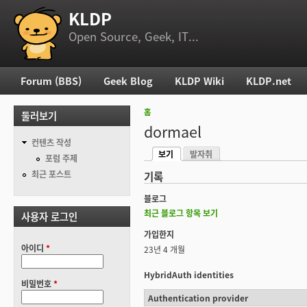
KLDP
부 메뉴
Open Source, Geek, IT...
Forum (BBS)
Geek Blog
KLDP Wiki
KLDP.net
주 메뉴
홈
둘러보기
현재 위치
dormael
컨텐츠 작성
보기
발자취
기본탭
포럼 주제
(활성탭)
최근 포스트
기록
블로그
최근 블로그 항목 보기
사용자 로그인
가입한지
아이디
*
23년 4 개월
HybridAuth identities
비밀번호
*
Authentication provider