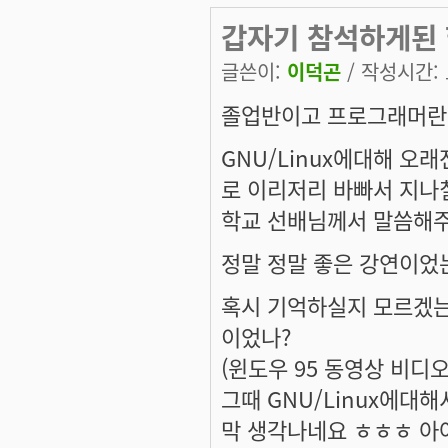
갑자기 참석하게된 
글쓴이:
이덕곤
/ 작성시간: 토
졸업반이고 프로그래머란 
GNU/Linux에대해 
로 이리저리 바빠서 지
학교 선배님께서 말씀해주
정말 정말 좋은 강연이었는
혹시 기억하실지 모르겠는
이었나?
(윈도우 95 동영상 비디
그때 GNU/Linux에
막 생각나네요 ㅎㅎㅎ 아