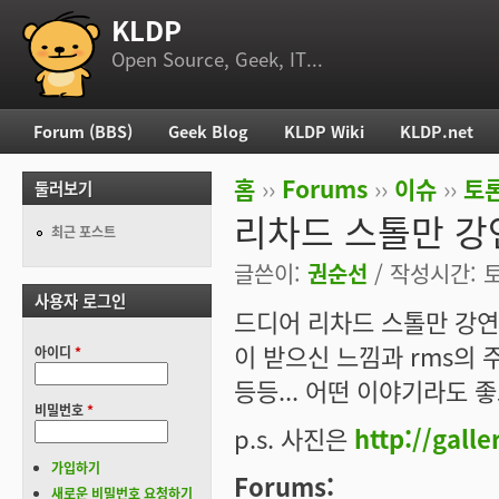
KLDP
부 메뉴
Open Source, Geek, IT...
Forum (BBS)
Geek Blog
KLDP Wiki
KLDP.net
주 메뉴
홈
››
Forums
››
이슈
››
토론
둘러보기
현재 위치
리차드 스톨만 강
최근 포스트
글쓴이:
권순선
/ 작성시간: 토,
사용자 로그인
드디어 리차드 스톨만 강연
이 받으신 느낌과 rms의 
아이디
*
등등... 어떤 이야기라도 좋
비밀번호
*
p.s. 사진은
http://gall
가입하기
Forums:
새로운 비밀번호 요청하기