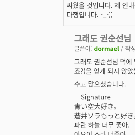
싸웠을 것입니다. 제 인
다행입니다. -_-;;
그래도 권순선님
글쓴이:
dormael
/ 작성
그래도 권순선님 덕에 
죠?)을 얻게 되지 않
수고 많으셨습니다.
-- Signature --
青い空大好き。
蒼井ソラもっと好き
파란 하늘 너무 좋아.
아오이 소라 더좋아.