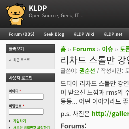
KLDP
부 메뉴
Open Source, Geek, IT...
Forum (BBS)
Geek Blog
KLDP Wiki
KLDP.net
주 메뉴
홈
››
Forums
››
이슈
››
토론
둘러보기
현재 위치
리차드 스톨만 강
최근 포스트
글쓴이:
권순선
/ 작성시간: 토,
사용자 로그인
드디어 리차드 스톨만 강연
이 받으신 느낌과 rms의 
아이디
*
등등... 어떤 이야기라도 좋
비밀번호
*
p.s. 사진은
http://gall
가입하기
Forums:
새로운 비밀번호 요청하기