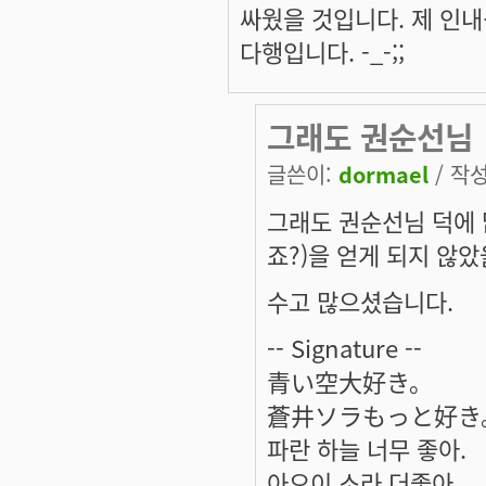
싸웠을 것입니다. 제 인
다행입니다. -_-;;
그래도 권순선님
글쓴이:
dormael
/ 작성
그래도 권순선님 덕에 
죠?)을 얻게 되지 않
수고 많으셨습니다.
-- Signature --
青い空大好き。
蒼井ソラもっと好き
파란 하늘 너무 좋아.
아오이 소라 더좋아.