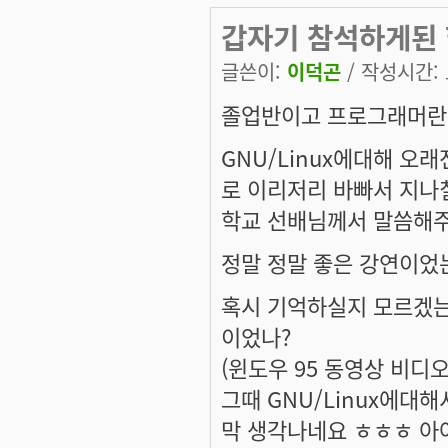
갑자기 참석하게된 
글쓴이:
이덕곤
/ 작성시간: 토
졸업반이고 프로그래머란 
GNU/Linux에대해 
로 이리저리 바빠서 지
학교 선배님께서 말씀해주
정말 정말 좋은 강연이었는
혹시 기억하실지 모르겠는
이었나?
(윈도우 95 동영상 비디
그때 GNU/Linux에
막 생각나네요 ㅎㅎㅎ 아