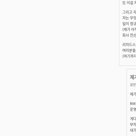
또 이걸 
그리고 자
저는 무엇
일이 정규
(제가 아
회사 전
리차드스
여러분들
(여기까지
제
글쓴
제가
RM
운영
게다
부차
대가