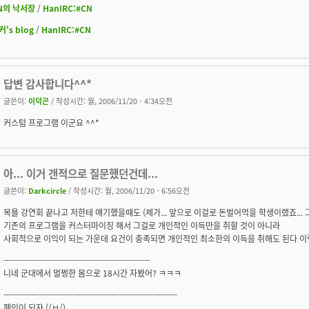
N의 낙서장
/
HanIRC:#CN
커's blog
/
HanIRC:#CN
답변 감사합니다^^*
글쓴이:
이덕곤
/ 작성시간: 월, 2006/11/20 - 4:34오전
커스텀 프로그램 이군요 ^^*
아... 이거 갠적으로 질문했던건데...
글쓴이:
Darkcircle
/ 작성시간: 월, 2006/11/20 - 6:56오전
목욜 강연회 끝나고 저한테 얘기했을때도 (제가... 앞으로 이걸로 돈벌어먹을 학생이랬죠... 그
기존의 프로그램을 커스터마이징 해서 그걸로 개인적인 이득만을 취할 것이 아니라
사회적으로 이익이 되는 가운데 요건이 충족되면 개인적인 최소한의 이득을 취해도 된다 이
-----------------------------------------------------
니네 군대에서 멀쩡한 몸으로 18시간 자봤어? ㅋㅋㅋ
---------------------------------------------------------------
폐인이 되자 (/ㅂ/)