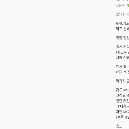
글쓴이:
졸업반이
GNU/
학교 선
정말 정말
혹시 기
(윈도우 
그때 GN
제가 끝
(거기서
몇가지 궁
저도 M
그래도 
일단 저같
그 다음
과연 MS
(물론 M
흠...