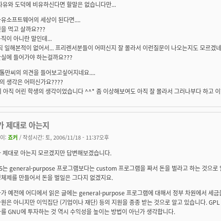
자유와 도덕에 비유하신다면 할말은 없습니다만...
유소프트웨어의 세상이 된다면....
을 먹고 살까요???
직이 아니란 말인데...
직 일해본적이 없어서... 프리렌서분들이 어떠신지 잘 몰라서 이런질문이 나오는지도 모르겠네요
산실에 들어가야 하는걸까요???
톨만씨의 의견을 들어보고싶어지네요....
의 생각은 어떠신가요????
 아직 어린 학생의 생각이었습니다 ^^* 좀 이상해보여도 아직 잘 몰라서 그러나부다 하고 이해
가 제대로 아는지
이:
죠커
/ 작성시간: 토, 2006/11/18 - 11:37오후
 제대로 아는지 모르겠지만 답변해보겠습니다.
S는 general-purpose 프로그램보다는 custom 프로그램을 짜서 돈을 벌라고 하는 것으
체제를 만들어서 돈을 벌일은 그다지 없겠지요.
가 예전에 어디에서 읽은 글에는 general-purpose 프로그램에 대해서 정부 차원에서 세
원은 아니지만 이익집단 (기업이나 재단) 등의 지원을 종종 받는 것으로 알고 있습니다. GP
를 GNU에 투자하는 것 역시 수익성을 높이는 방법이 아닌가 생각합니다.