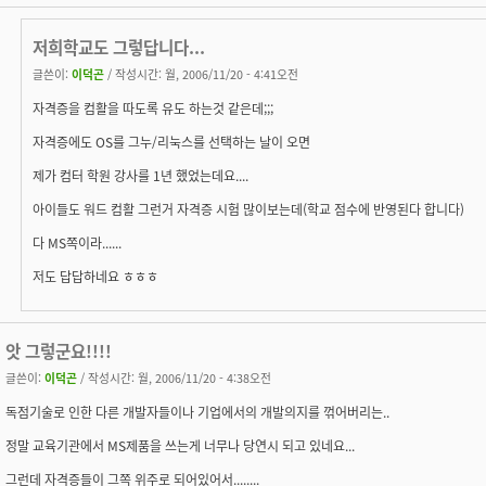
저희학교도 그렇답니다...
글쓴이:
이덕곤
/ 작성시간: 월, 2006/11/20 - 4:41오전
자격증을 컴활을 따도록 유도 하는것 같은데;;;
자격증에도 OS를 그누/리눅스를 선택하는 날이 오면
제가 컴터 학원 강사를 1년 했었는데요....
아이들도 워드 컴활 그런거 자격증 시험 많이보는데(학교 점수에 반영된다 합니다)
다 MS쪽이라......
저도 답답하네요 ㅎㅎㅎ
앗 그렇군요!!!!
글쓴이:
이덕곤
/ 작성시간: 월, 2006/11/20 - 4:38오전
독점기술로 인한 다른 개발자들이나 기업에서의 개발의지를 꺾어버리는..
정말 교육기관에서 MS제품을 쓰는게 너무나 당연시 되고 있네요...
그런데 자격증들이 그쪽 위주로 되어있어서........