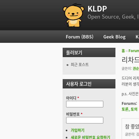
KLDP
부 메뉴
Open Source, Geek, I
Forum (BBS)
Geek Blog
K
주 메뉴
홈
››
Foru
둘러보기
현재 위
리차드
최근 포스트
글쓴이:
권순
드디어 리차
사용자 로그인
러분의 생각 
p.s. 사진
아이디
*
Forums:
토론, 토의
비밀번호
*
참 좋
가입하기
글쓴이:
새로운 비밀번호 요청하기