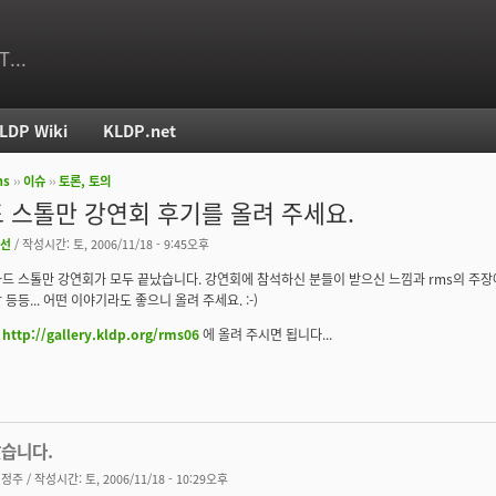
T...
LDP Wiki
KLDP.net
ms
››
이슈
››
토론, 토의
치
 스톨만 강연회 후기를 올려 주세요.
선
/ 작성시간: 토, 2006/11/18 - 9:45오후
드 스톨만 강연회가 모두 끝났습니다. 강연회에 참석하신 분들이 받으신 느낌과 rms의 주장에
등등... 어떤 이야기라도 좋으니 올려 주세요. :-)
은
http://gallery.kldp.org/rms06
에 올려 주시면 됩니다...
았습니다.
김정주
/ 작성시간: 토, 2006/11/18 - 10:29오후