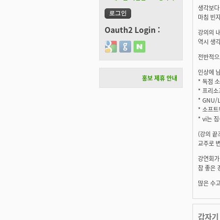
생각보다
마침 빈자
Oauth2 Login :
강의의 
역시 생
Login with Google
Login with GitHub
Login with Naver
전반적으
인상에 남
홍보 제휴 안내
* 독점
* 프리
* GNU
* 소프
* vi는
(강의 끝
교주로 변
강연회가
참 좋은 
많은 수
갑자기