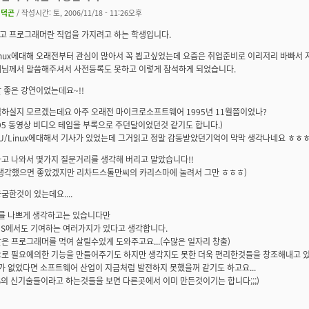
이덕곤
/ 작성시간: 토, 2006/11/18 - 11:26오후
고 프로그래머란 직업을 가지려고 하는 학생입니다.
Linux에대해 오래전부터 관심이 많아서 꼭 뵙고싶었는데 요즘은 취업준비로 이리저리 바빠서
배님께서 말씀해주셔서 사전등록도 못하고 이렇게 참석하게 되었습니다.
 좋은 강연이었는데요~!!
억하실지 모르겠는데요 아주 오래전 마이크로소프트웨어 1995년 11월쯤이었나?
95 동영상 비디오 테입을 부록으로 주던달이었던것 같기도 합니다.)
U/Linux에대해서 기사가 있었는데 그거읽고 정말 감동받았던기억이 막막 생각나네요 ㅎㅎㅎ
나고 나와서 몇가지 질문거리를 생각해 버리고 말았습니다!!
 생각했으면 좋았겠지만 리차드스톨만씨의 카리스마에 눌려서 그만 ㅎㅎㅎ)
굼한것이 있는데요....
S를 나쁘게 생각하고는 있습니다만
MS에서도 기여하는 여러가지가 있다고 생각합니다.
은 프로그래머를 먹여 살릴수있게 도와주고요...(수많은 일자리 창출)
으로 필요에의한 기능을 만들어주기도 하지만 생각지도 못한 더욱 편리한것들을 창조해내고 있
가 없었다면 소프트웨어 산업이 지금처럼 발전하지 못했을꺼 같기도 하고요...
S의 신기술들이라고 하는것들을 보면 다른곳에서 이미 만든것이기는 합니다;;;)