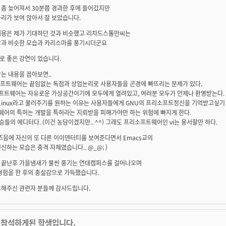
 좀 늦어져서 30분쯤 경과한 후에 들어갔지만
리가 보여 앉아서 잘 보았습니다.
내용은 제가 기대하던 것과 비슷했고 리차드스톨만씨는
각과 비슷한 모습과 카리스마를 풍기시더군요
로 좋은 강연이 었습니다.
는 내용을 꼽아보면..
 소프트웨어는 끝임없는 독점과 상업논리로 사용자들을 곤경에 빠뜨리는 문제가 있다.
소프트웨어는 자유로운 가상공간이기에 모두에게 열려있고, 여러분 모두가 언제나 환영받는다.
/Linux라고 불러주기를 원하는 이유는 사용자들에게 GNU의 프리소프트정신을 기억받고싶기
트웨어의 특허는 개발을 특허라는 지뢰받을 피해가야만 하는 위험에 빠지게 한다.
 짐승들의 에디터다. (이건 농담이겠지만.. ^^) 그래도 프리소프트웨어인 vi는 용서할만 하다.
즈음에 자신의 또 다른 이이덴터티를 보여준다면서 Emacs교의
신하는 모습은 충격 자체였습니다.. @_@; )
 끝난후 가을냄새가 물씬 풍기는 연대캠퍼스를 걸어나오며
경험을 한 후의 충실감으로 가득했습니다.
고해주신 관련자 분들께 감사드립니다.
 참석하게된 학생입니다.