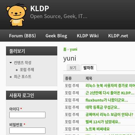
KLDP
부 메뉴
Open Source, Geek, IT...
Forum (BBS)
Geek Blog
KLDP Wiki
KLDP.net
주 메뉴
홈
››
yuni
둘러보기
현재 위치
yuni
컨텐츠 작성
보기
발자취
기본탭
포럼 주제
(활성탭)
최근 포스트
종류
제목
포럼 주제
리눅스 놋북 사용자의 증가로 이어질
포럼 주제
근 2년만에 다시 돌아온 KLDP...
사용자 로그인
포럼 주제
fluxbuntu가 나왔더군요...
포럼 주제
대학 등록금 무섭군요..
아이디
*
포럼 주제
공짜여서 리눅스 보급이 안되나?
포럼 주제
벌써 12시가 넘었네요..
비밀번호
*
포럼 주제
노트북 비싸네요