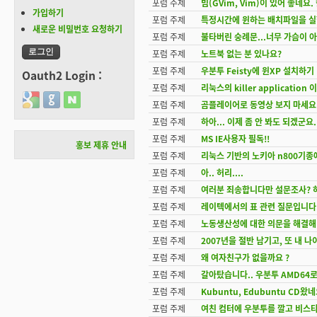
포럼 주제
빔(GVim, Vim)이 있어 좋네요
가입하기
포럼 주제
특정시간에 윈하는 배치파일을 실
새로운 비밀번호 요청하기
포럼 주제
불타버린 숭례문...너무 가슴이 
포럼 주제
노트북 없는 분 있나요?
포럼 주제
우분투 Feisty에 윈XP 설치하기 (
Oauth2 Login :
포럼 주제
리눅스의 killer application
Login with Google
Login with GitHub
Login with Naver
포럼 주제
곰플레이어로 동영상 보지 마세요
포럼 주제
하아... 이제 좀 안 봐도 되겠군요.
포럼 주제
MS IE사용자 필독!!
홍보 제휴 안내
포럼 주제
리눅스 기반의 노키아 n800기종
포럼 주제
아.. 허리....
포럼 주제
여러분 죄송합니다만 설문조사? 
포럼 주제
레이텍에서의 표 관련 질문입니다
포럼 주제
노동생산성에 대한 의문을 해결해 
포럼 주제
2007년을 절반 남기고, 또 내 나
포럼 주제
왜 여자친구가 없을까요 ?
포럼 주제
갈아탔습니다.. 우분투 AMD64로.
포럼 주제
Kubuntu, Edubuntu CD왔
포럼 주제
여친 컴터에 우분투를 깔고 비스타라