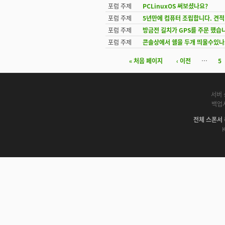
포럼 주제
PCLinuxOS 써보셨나요?
포럼 주제
5년만에 컴퓨터 조립합니다. 견적
포럼 주제
방금전 길치가 GPS를 주문 했습
포럼 주제
콘솔상에서 쉘을 두개 띄울수있나
« 처음 페이지
‹ 이전
…
5
페이지
서버 
백업
전체 스폰서