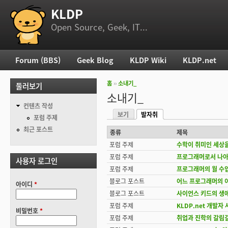
KLDP
부 메뉴
Open Source, Geek, IT...
Forum (BBS)
Geek Blog
KLDP Wiki
KLDP.net
주 메뉴
홈
››
소내기_
둘러보기
현재 위치
소내기_
컨텐츠 작성
보기
발자취
기본탭
포럼 주제
(활성탭)
최근 포스트
종류
제목
포럼 주제
수학이 취미인 세상
포럼 주제
프로그래머로서 나아
사용자 로그인
포럼 주제
프로그래머의 월 수
블로그 포스트
어느 프로그래머의 
아이디
*
블로그 포스트
사이언스 키드의 생
포럼 주제
KLDP.net 개발자
비밀번호
*
포럼 주제
취업과 진학의 갈림