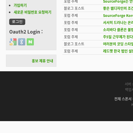
포럼 주제
SourceForge는 
가입하기
블로그 포스트
좋은 웹디자인의 조
새로운 비밀번호 요청하기
포럼 주제
SourceForge Kor
포럼 주제
서서히 드러나는 온
포럼 주제
소리바다 클론은 불
Oauth2 Login :
포럼 주제
주5일 근무제가 된
Login with Google
Login with GitHub
Login with Naver
블로그 포스트
여러분의 코딩 스타
포럼 주제
레드햇 한국 법인 설
홍보 제휴 안내
서버 
백업
전체 스폰서