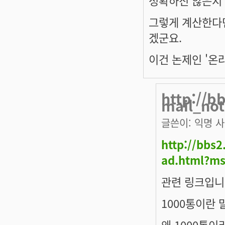
그렇게 계산한다면.
겠군요.
이건 논제인 '온라
http://
mail_not
글쓴이:
익명 
http://bbs
ad.html?m
관련 링크입니
1000통이란 
왜 1000통이