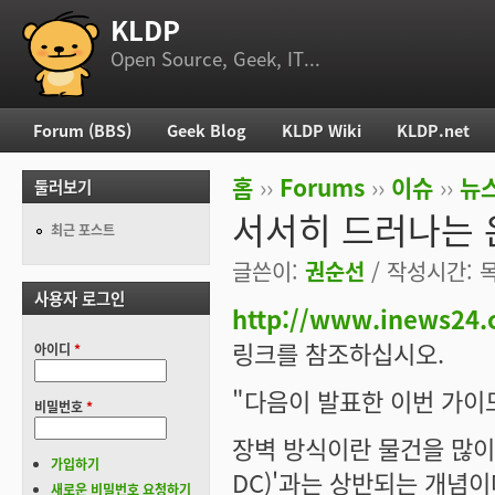
KLDP
부 메뉴
Open Source, Geek, IT...
Forum (BBS)
Geek Blog
KLDP Wiki
KLDP.net
주 메뉴
홈
››
Forums
››
이슈
››
뉴스
둘러보기
현재 위치
서서히 드러나는 
최근 포스트
글쓴이:
권순선
/ 작성시간: 목,
사용자 로그인
http://www.inews24
링크를 참조하십시오.
아이디
*
"다음이 발표한 이번 가이드
비밀번호
*
장벽 방식이란 물건을 많이 
가입하기
DC)'과는 상반되는 개념
새로운 비밀번호 요청하기