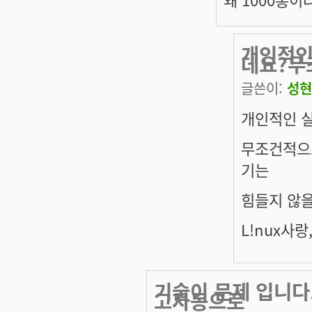
개인적인
데요?무
글쓴이:
성현
개인적인 실
무조건적으로
기는
힘들지 않
L!nux사
기술이 문제 입니다.
고자동으로