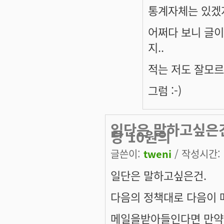
통계자체는 있겠
어쩌다 보니 글이
지..
적는 저도 잘모르
그럼 :-)
일단은 말하고싶은건
당 10원의
글쓴이:
tweni
/ 작성시간: 일
일단은 말하고싶은건.
다음의 정책대로 다음이 
메일을받아들인다면 만약 그