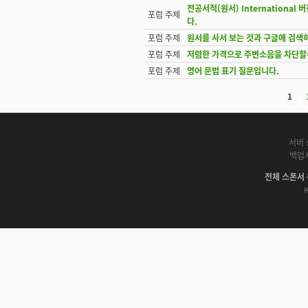
전공서적(원서) International
포럼 주제
다.
포럼 주제
원서를 사서 보는 것과 구글에 검색하여
포럼 주제
저렴한 가격으로 주변소음을 차단할
포럼 주제
영어 문법 표기 질문입니다.
1
페이지
서버 
백업
전체 스폰서