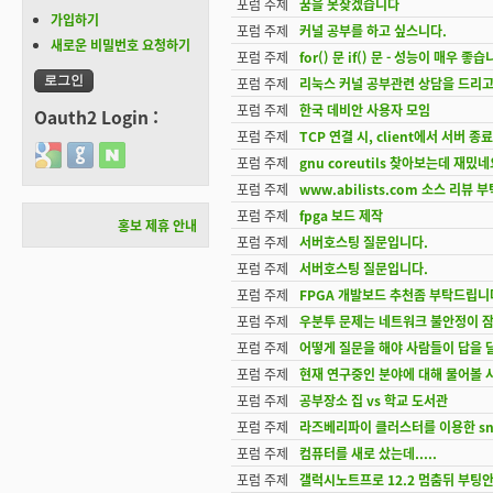
포럼 주제
꿈을 못찾겠습니다
가입하기
포럼 주제
커널 공부를 하고 싶스니다.
새로운 비밀번호 요청하기
포럼 주제
for() 문 if() 문 - 성능이 매우 좋습
포럼 주제
리눅스 커널 공부관련 상담을 드리고
포럼 주제
한국 데비안 사용자 모임
Oauth2 Login :
포럼 주제
TCP 연결 시, client에서 서버 
Login with Google
Login with GitHub
Login with Naver
포럼 주제
gnu coreutils 찾아보는데 재밌네
포럼 주제
www.abilists.com 소스 리뷰
포럼 주제
fpga 보드 제작
홍보 제휴 안내
포럼 주제
서버호스팅 질문입니다.
포럼 주제
서버호스팅 질문입니다.
포럼 주제
FPGA 개발보드 추천좀 부탁드립니
포럼 주제
우분투 문제는 네트워크 불안정이 
포럼 주제
어떻게 질문을 해야 사람들이 답을 달
포럼 주제
현재 연구중인 분야에 대해 물어볼 사
포럼 주제
공부장소 집 vs 학교 도서관
포럼 주제
라즈베리파이 클러스터를 이용한 snor
포럼 주제
컴퓨터를 새로 샀는데.....
포럼 주제
갤럭시노트프로 12.2 멈춤뒤 부팅