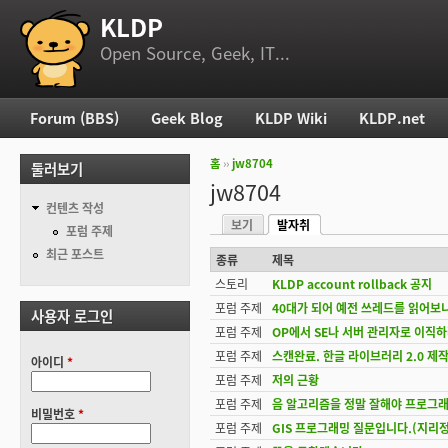
KLDP
부 메뉴
Open Source, Geek, IT...
Forum (BBS)
Geek Blog
KLDP Wiki
KLDP.net
주 메뉴
홈
››
jw8704
둘러보기
현재 위치
jw8704
컨텐츠 작성
보기
발자취
기본탭
포럼 주제
(활성탭)
최근 포스트
종류
제목
스토리
KLDP account rollback 공지
포럼 주제
40대가 되어 예전 쓰레드를 읽어보
사용자 로그인
포럼 주제
OP에서 SE나 서버 관리자로 이직하려
포럼 주제
스캔완료. 한글 라이브러리 2.0 제작
아이디
*
포럼 주제
저의 근황
포럼 주제
음 알고리즘을 정말 잘해야 프로그래
비밀번호
*
포럼 주제
GIS 프로그래밍 질문입니다.(지리정보