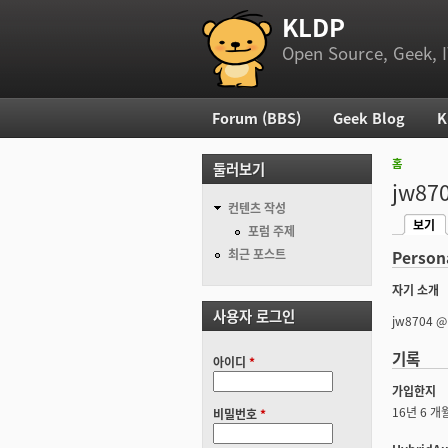
KLDP
부 메뉴
Open Source, Geek, I
Forum (BBS)
Geek Blog
K
주 메뉴
홈
둘러보기
현재 위
jw87
컨텐츠 작성
보기
기본탭
포럼 주제
(활성탭
최근 포스트
Person
자기 소개
사용자 로그인
jw8704 @
기록
아이디
*
가입한지
16년 6 개
비밀번호
*