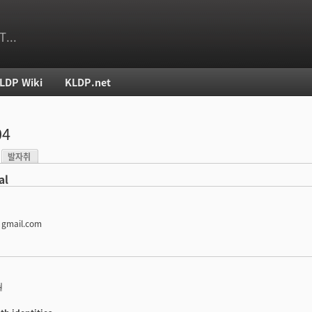
T...
LDP Wiki
KLDP.net
치
04
발자취
)
al
 gmail.com
월