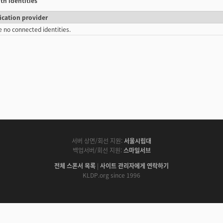
th identities
ication provider
e no connected identities.
서버 상면/회선 지원:
서울시립대
백업서버/회선 지원:
스마일서브
전체 스폰서 목록
|
사이트 관리자에게 연락하기
KLDP.org since 1996