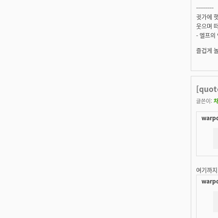
---------
귓가에 햇
웃으며 떠
- 엘프의
즐겁게 
[quo
글쓴이:
warpd
여기까지
warpd