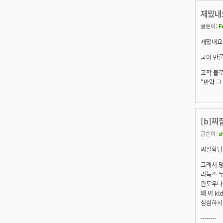
재밌내요
글쓴이:
F
재밌내요
굳이 반론
고작 블로
"만약 그
[b]찌
글쓴이:
s
찌질학
님
그래서 당
리눅스 
윈도우나 
왜 이 k
심심하시나
--------