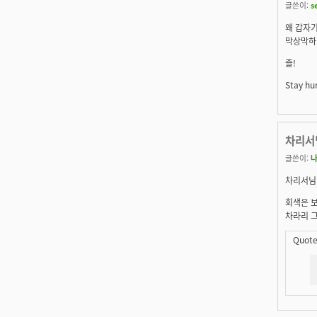
글쓴이:
s
왜 갑자
막상막하
즐!
Stay hun
차리서
글쓴이:
차리서님
회색은 
차라리 그
Quote