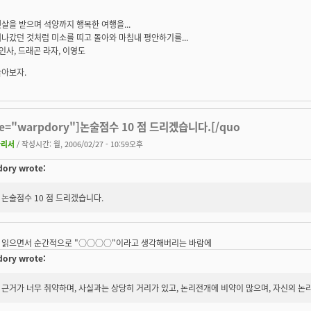
살을 받으며 석양까지 행복한 여행을...
나갔던 것처럼 미소를 띠고 돌아와 마침내 평안하기를...
 인사, 드래곤 라자, 이영도
놀아보자.
te="warpdory"]논술점수 10 점 드리겠습니다.[/quo
차리서
/ 작성시간: 월, 2006/02/27 - 10:59오후
ory wrote:
논술점수 10 점 드리겠습니다.
 읽으면서 순간적으로 "○○○○"이라고 생각해버리는 바람에
ory wrote:
근거가 너무 취약하며, 사실과는 상당히 거리가 있고, 논리전개에 비약이 많으며, 자신의 논