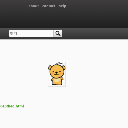
about
contact
help
찾기
검색 폼
_0616theo.html