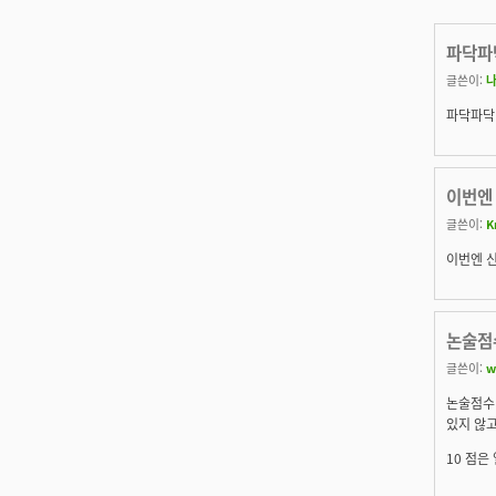
파닥파
글쓴이:
파닥파닥
이번엔
글쓴이:
K
이번엔 신
논술점수
글쓴이:
w
논술점수 
있지 않고
10 점은