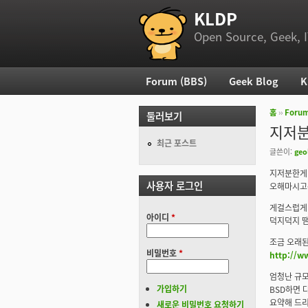
KLDP
부 메뉴
Open Source, Geek, I
Forum (BBS)
Geek Blog
K
주 메뉴
홈
››
Foru
둘러보기
현재 위
지저분
최근 포스트
글쓴이:
geo
지저분한게 
사용자 로그인
오해마시고
게걸스럽게
아이디
*
덕지덕지 땜
조금 오래
비밀번호
*
http://w
엄청난 규모
가입하기
BSD하면 
요약해 드리
새로운 비밀번호 요청하기