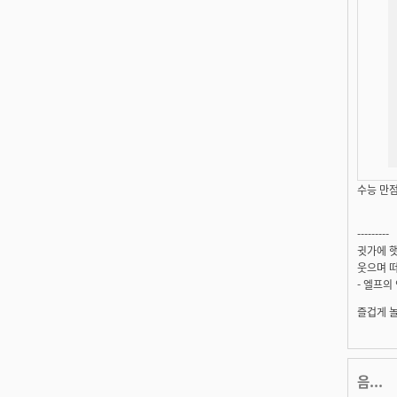
수능 만점
---------
귓가에 햇
웃으며 떠
- 엘프의
즐겁게 
음...