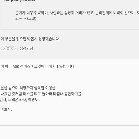
근거가 너무 취약하며, 사실과는 상당히 거리가 있고, 논리전개에 비약이 많으며, 
고…… (후략)
이 부분을 읽으면서 몹시 당황했습니다.
○○○○ =
십점만점
이 아마 500 점이죠 ? 그것에 비해서 10점입니다.
살을 받으며 석양까지 행복한 여행을...
나갔던 것처럼 미소를 띠고 돌아와 마침내 평안하기를...
 인사, 드래곤 라자, 이영도
놀아보자.