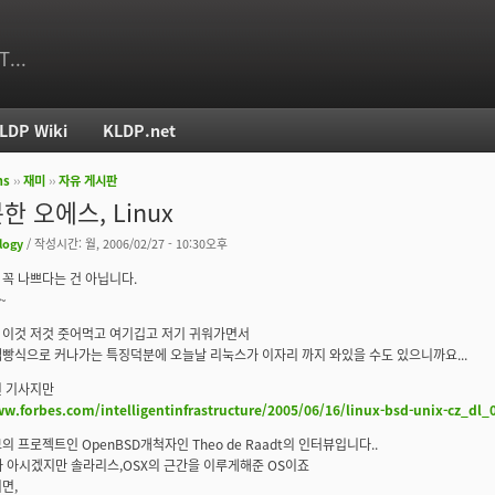
T...
LDP Wiki
KLDP.net
ms
››
재미
››
자유 게시판
치
한 오에스, Linux
logy
/ 작성시간: 월, 2006/02/27 - 10:30오후
꼭 나쁘다는 건 아닙니다.
~
 이것 저것 줏어먹고 여기깁고 저기 귀워가면서
빵식으로 커나가는 특징덕분에 오늘날 리눅스가 이자리 까지 와있을 수도 있으니까요...
된 기사지만
ww.forbes.com/intelligentinfrastructure/2005/06/16/linux-bsd-unix-cz_dl
의 프로젝트인 OpenBSD개척자인 Theo de Raadt의 인터뷰입니다..
다 아시겠지만 솔라리스,OSX의 근간을 이루게해준 OS이죠
면,