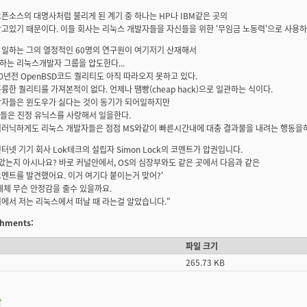
픈소스의 대명사처럼 불리게 된 계기 중 하나는 HP나 IBM같은 곳의
고있기 때문이다. 이들 회사는 리눅스 개발자들을 자신들을 위한 '무임금 노동력'으로 사용하
일하는 그의 열정적인 60명의 연구원이 여기저기 산재해서
는 리눅스개발자 그룹을 압도한다...
0년전 OpenBSD코드 퀄리티도 아직 따라오지 못하고 있다.
륭한 퀄리티를 가져본적이 없다. 언제나 땜빵(cheap hack)으로 일관하는 식이다.
발자들은 윈도우가 싫다는 것이 동기가 되어일하지만
들은 진정 유닉스를 사랑해서 일을한다.
러닉하게도 리눅스 개발자들은 점점 MS와같이 빠른시간내에 대충 결과물을 내려는 행동을하고
터넷 기기 회사 Lok테크의 설립자 Simon Lock의 코멘트가 압권입니다.
았는지 아시나요? 바로 커널안에서, OS의 심장부와도 같은 곳에서 다음과 같은
멘트를 발견했어요. 이거 여기다 붙이는거 맞어?'
데체 무슨 안정감을 줄수 있을까요.
에서 저는 리눅스에서 떠날 때 라는걸 알았습니다."
achments:
파일 크기
265.73 KB
판