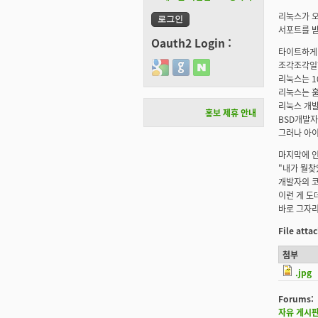
리눅스가 오
서포트를 받
Oauth2 Login :
타이트하게 
조각조각일하
Login with Google
Login with GitHub
Login with Naver
리눅스는 1
리눅스는 훌
리눅스 개
홍보 제휴 안내
BSD개발자
그러나 아이
마지막에 인
"내가 뭘찾
개발자의 코
이런 게 도
바로 그자리
File att
첨부
.jpg
Forums:
자유 게시