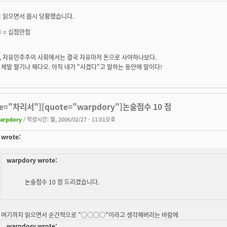
을 읽으면서 몹시 당황했습니다.
 =
십점만점
, 자유민주주의 사회에서는 결국 자유마저 돈으로 사야하나보다.
제발 팔기나 해다오. 아직 내가 "사겠다"고 말하는 동안에 말이다!
te="차리서"][quote="warpdory"]논술점수 10 점
arpdory
/ 작성시간: 월, 2006/02/27 - 11:01오후
wrote:
warpdory wrote:
논술점수 10 점 드리겠습니다.
여기까지 읽으면서 순간적으로 "○○○○"이라고 생각해버리는 바람에
warpdory wrote: