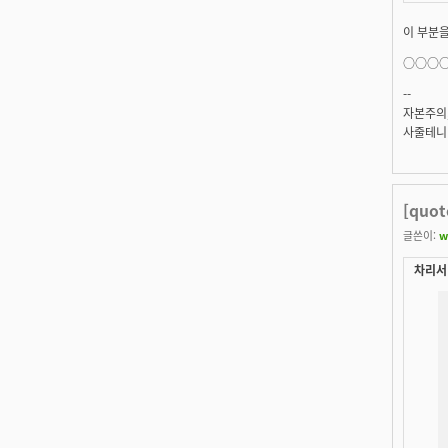
이 부분
○○○○
--
자본주의
사줄테니 
[quo
글쓴이:
w
차리서 