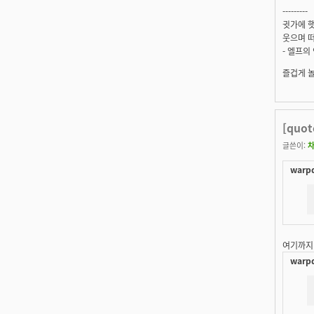
---------
귓가에 햇
웃으며 떠
- 엘프의
즐겁게 
[quo
글쓴이:
warpd
여기까지
warpd