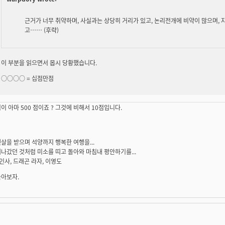
근거가 너무 취약하며, 사실과는 상당히 거리가 있고, 논리전개에 비약이 많으며, 
고…… (후략)
이 부분을 읽으면서 몹시 당황했습니다.
○○○○ =
십점만점
이 아마 500 점이죠 ? 그것에 비해서 10점입니다.
살을 받으며 석양까지 행복한 여행을...
나갔던 것처럼 미소를 띠고 돌아와 마침내 평안하기를...
 인사, 드래곤 라자, 이영도
놀아보자.