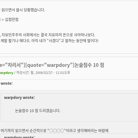
을 읽으면서 몹시 당황했습니다.
 =
십점만점
, 자유민주주의 사회에서는 결국 자유마저 돈으로 사야하나보다.
제발 팔기나 해다오. 아직 내가 "사겠다"고 말하는 동안에 말이다!
te="차리서"][quote="warpdory"]논술점수 10 점
arpdory
/ 작성시간: 월, 2006/02/27 - 11:01오후
wrote:
warpdory wrote:
논술점수 10 점 드리겠습니다.
여기까지 읽으면서 순간적으로 "○○○○"이라고 생각해버리는 바람에
warpdory wrote: