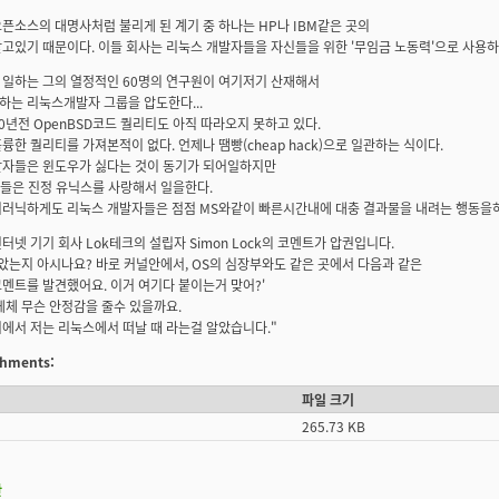
픈소스의 대명사처럼 불리게 된 계기 중 하나는 HP나 IBM같은 곳의
고있기 때문이다. 이들 회사는 리눅스 개발자들을 자신들을 위한 '무임금 노동력'으로 사용하
일하는 그의 열정적인 60명의 연구원이 여기저기 산재해서
는 리눅스개발자 그룹을 압도한다...
0년전 OpenBSD코드 퀄리티도 아직 따라오지 못하고 있다.
륭한 퀄리티를 가져본적이 없다. 언제나 땜빵(cheap hack)으로 일관하는 식이다.
발자들은 윈도우가 싫다는 것이 동기가 되어일하지만
들은 진정 유닉스를 사랑해서 일을한다.
러닉하게도 리눅스 개발자들은 점점 MS와같이 빠른시간내에 대충 결과물을 내려는 행동을하고
터넷 기기 회사 Lok테크의 설립자 Simon Lock의 코멘트가 압권입니다.
았는지 아시나요? 바로 커널안에서, OS의 심장부와도 같은 곳에서 다음과 같은
멘트를 발견했어요. 이거 여기다 붙이는거 맞어?'
데체 무슨 안정감을 줄수 있을까요.
에서 저는 리눅스에서 떠날 때 라는걸 알았습니다."
achments:
파일 크기
265.73 KB
판