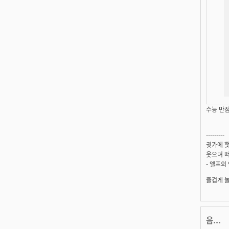
수능 만점
---------
귓가에 햇
웃으며 떠
- 엘프의
즐겁게 
음...