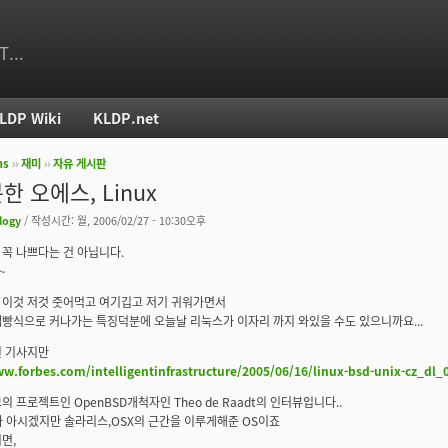
T...
LDP Wiki
KLDP.net
ms
››
재미
››
자유 게시판
치
한 오에스, Linux
logy
/ 작성시간: 월, 2006/02/27 - 10:30오후
꼭 나쁘다는 건 아닙니다.
~
 이것 저것 줏어먹고 여기깁고 저기 귀워가면서
빵식으로 커나가는 특징덕분에 오늘날 리눅스가 이자리 까지 와있을 수도 있으니까요...
된 기사지만
ww.forbes.com/intelligentinfrastructure/2005/06/16/linux-bsd-unix-cz_dl
의 프로젝트인 OpenBSD개척자인 Theo de Raadt의 인터뷰입니다..
다 아시겠지만 솔라리스,OSX의 근간을 이루게해준 OS이죠
면,