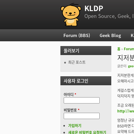
KLDP
부 메뉴
Open Source, Geek, I
Forum (BBS)
Geek Blog
K
주 메뉴
홈
››
Foru
둘러보기
현재 위
지저분
최근 포스트
글쓴이:
geo
지저분한게 
사용자 로그인
오해마시고
게걸스럽게
아이디
*
덕지덕지 땜
조금 오래
비밀번호
*
http://w
엄청난 규모
가입하기
BSD하면 
요약해 드리
새로운 비밀번호 요청하기