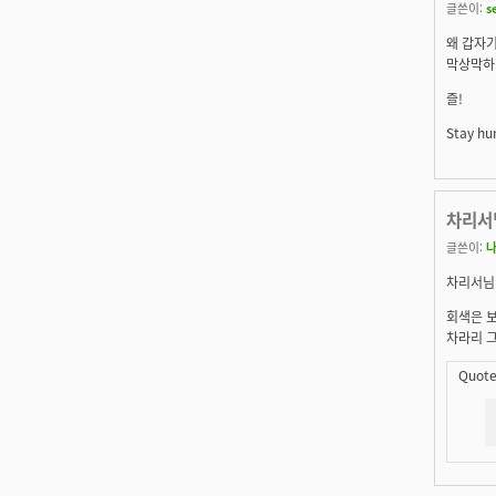
글쓴이:
s
왜 갑자
막상막하
즐!
Stay hun
차리서
글쓴이:
차리서님
회색은 
차라리 그
Quote