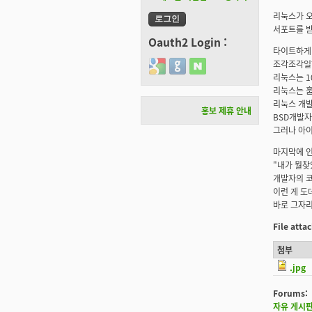
리눅스가 오
서포트를 받
Oauth2 Login :
타이트하게 
조각조각일하
Login with Google
Login with GitHub
Login with Naver
리눅스는 1
리눅스는 훌
리눅스 개
홍보 제휴 안내
BSD개발자
그러나 아이
마지막에 인
"내가 뭘찾
개발자의 코
이런 게 도
바로 그자리
File att
첨부
.jpg
Forums:
자유 게시