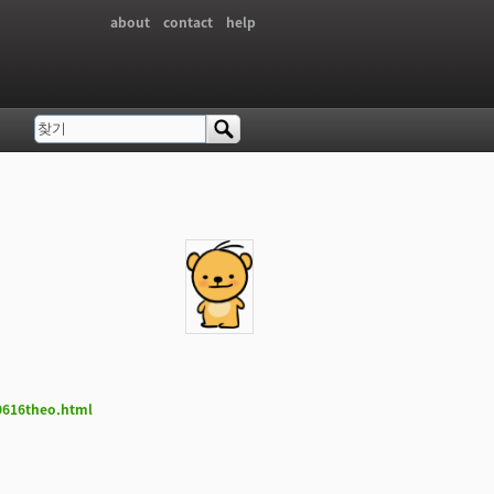
about
contact
help
찾기
검색 폼
_0616theo.html