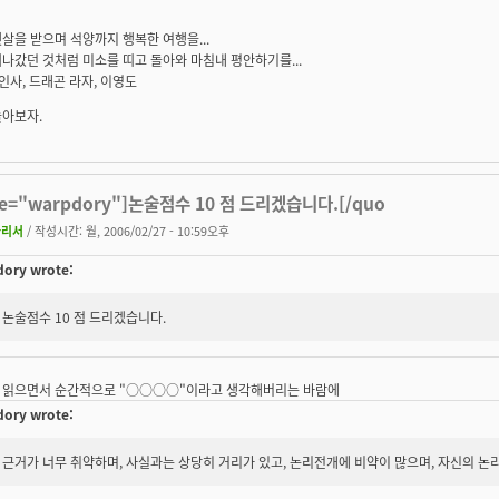
살을 받으며 석양까지 행복한 여행을...
나갔던 것처럼 미소를 띠고 돌아와 마침내 평안하기를...
 인사, 드래곤 라자, 이영도
놀아보자.
te="warpdory"]논술점수 10 점 드리겠습니다.[/quo
차리서
/ 작성시간: 월, 2006/02/27 - 10:59오후
ory wrote:
논술점수 10 점 드리겠습니다.
 읽으면서 순간적으로 "○○○○"이라고 생각해버리는 바람에
ory wrote:
근거가 너무 취약하며, 사실과는 상당히 거리가 있고, 논리전개에 비약이 많으며, 자신의 논