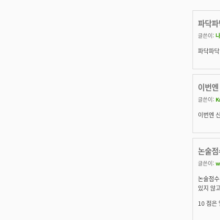
파닥파
글쓴이:
파닥파닥
이번엔
글쓴이:
K
이번엔 신
논술점수
글쓴이:
w
논술점수 
있지 않고
10 점은