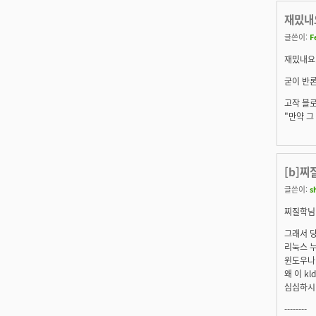
재밌내요
글쓴이:
F
재밌내요
굳이 반론
고작 블로
"만약 그
[b]찌
글쓴이:
s
찌질학
님
그래서 당
리눅스 
윈도우나 
왜 이 k
심심하시나
--------