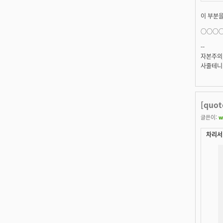
이 부분
○○○○
--
자본주의
사줄테니 
[quo
글쓴이:
w
차리서 