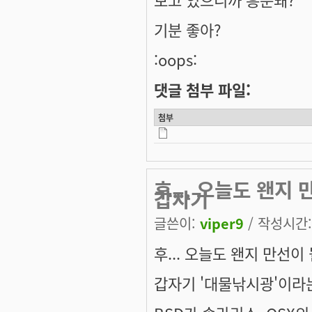
기분 좋아?
:oops:
댓글 첨부 파일:
첨부
후... 오늘도 왠지
갑자기
글쓴이:
viper9
/ 작성시간: 
후... 오늘도 왠지 만선이
갑자기 '대물낚시광'이라는