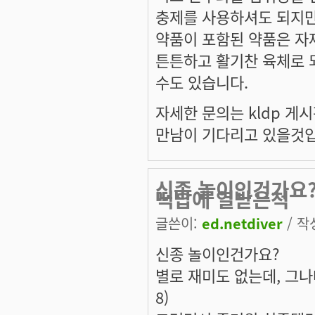
충제를 사용하셔도 되지만
약품이 포함된 약품은 자
튼튼하고 활기찬 육체로 
수도 있습니다.
자세한 문의는 kldp 
만남이 기다리고 있을것입
신종 놀이인건가요?
떡밥에 열받은척
글쓴이:
ed.netdiver
/ 작성
신종 놀이인건가요?
별로 재미도 없는데, 그나
8)