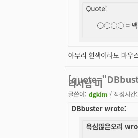
Quote:
○○○○ =
백
아무리 흰색이라도 마우스로 
[quote="DBbu
리서님 미
글쓴이:
dgkim
/ 작성시간: 
DBbuster wrote:
욕심많은오리 wrot