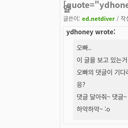
[quote="ydho
알
글쓴이:
ed.netdiver
/ 작성
ydhoney wrote:
오빠..
이 글을 보고 있는거
오빠의 댓글이 기다려
응?
댓글 달아줘~ 댓글~
하악하악~ :o