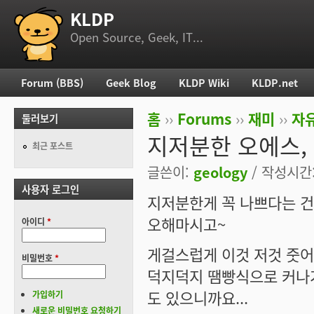
KLDP
부 메뉴
Open Source, Geek, IT...
Forum (BBS)
Geek Blog
KLDP Wiki
KLDP.net
주 메뉴
홈
››
Forums
››
재미
››
자
둘러보기
현재 위치
지저분한 오에스, L
최근 포스트
글쓴이:
geology
/ 작성시간: 
사용자 로그인
지저분한게 꼭 나쁘다는 건
오해마시고~
아이디
*
게걸스럽게 이것 저것 줏
비밀번호
*
덕지덕지 땜빵식으로 커나
도 있으니까요...
가입하기
새로운 비밀번호 요청하기