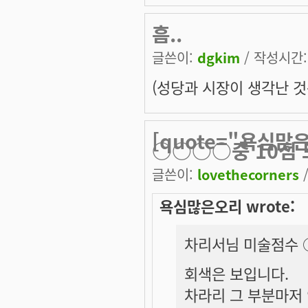
흠..
글쓴이:
dgkim
/ 작성시간: 
(성당과 시장이 생각난 것
[quote="욕심
○○○○중 10점
글쓴이:
lovethecorners
/
욕심많은오리 wrote:
차리서님 미술점수 
회색은 보입니다.
차라리 그 부분마저 