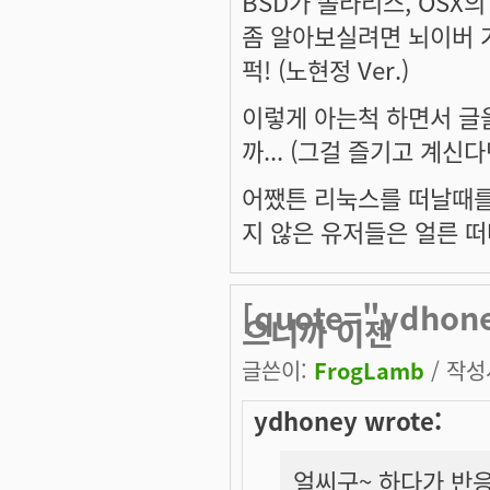
BSD가 솔라리스, OSX의
좀 알아보실려면 뇌이버 가서
퍽! (노현정 Ver.)
이렇게 아는척 하면서 글
까... (그걸 즐기고 계신
어쨌튼 리눅스를 떠날때를
지 않은 유저들은 얼른 
[quote="ydh
으니까 이젠
글쓴이:
FrogLamb
/ 작성시
ydhoney wrote:
얼씨구~ 하다가 반