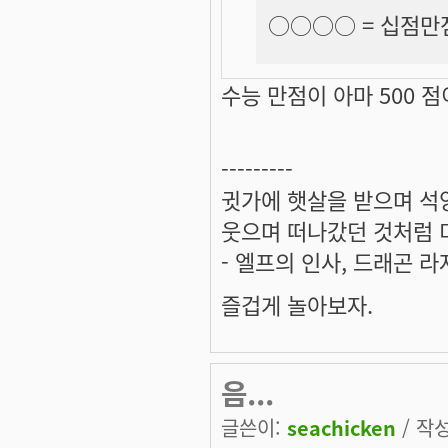
○○○○ =
십점만
수능 만점이 아마 500 점
---------
귓가에 햇살을 받으며 석양
웃으며 떠나갔던 것처럼 미
- 엘프의 인사, 드래곤 라
즐겁게 놀아보자.
음...
글쓴이:
seachicken
/ 작성