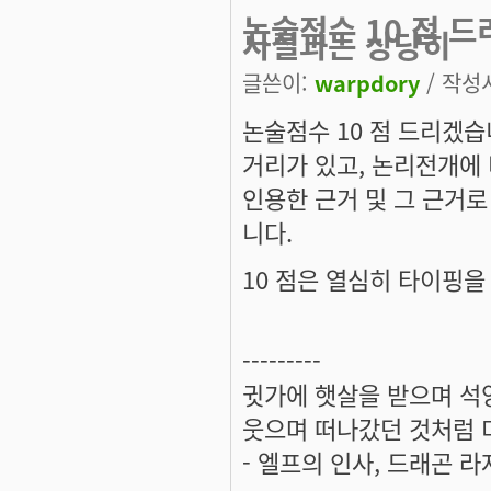
논술점수 10 점 
사실과는 상당히
글쓴이:
warpdory
/ 작성시
논술점수 10 점 드리겠습
거리가 있고, 논리전개에 
인용한 근거 및 그 근거
니다.
10 점은 열심히 타이핑을
---------
귓가에 햇살을 받으며 석양
웃으며 떠나갔던 것처럼 미
- 엘프의 인사, 드래곤 라