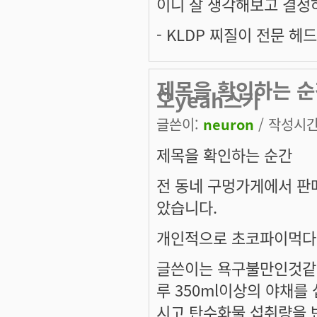
이니 잘 생각해보고 결정
- KLDP 찌질이 전문 헤
제목을 확인하는 순
오yeah스가
글쓴이:
neuron
/ 작성시간: 
제목을 확인하는 순간
전 동네 구멍가게에서 판
았습니다.
개인적으로 초코파이먹다 물리
글쓴이는 욕구불만인것같
루 350ml이상의 야채를
시고 탄수화물 섭취량을 