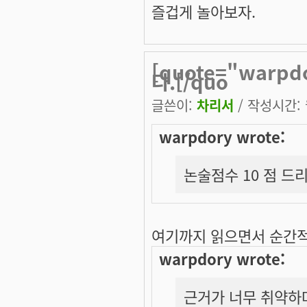
즐겁게 놀아보자.
[quote="warp
다.[/quo
글쓴이:
차리서
/ 작성시간: 월
warpdory wrote:
논술점수 10 점 드
여기까지 읽으면서 순간
warpdory wrote:
근거가 너무 취약하며