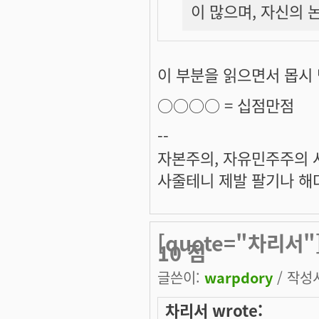
이 많으며, 자신의 
이 부분을 읽으면서 몹시
○○○○ =
십점만점
--
자본주의, 자유민주주의 
사줄테니 제발 팔기나 해다
[quote="차리서"
10 점
글쓴이:
warpdory
/ 작성시
차리서 wrote: