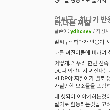
얼씨구~ 하다가 반
다.다른 찌질
글쓴이:
ydhoney
/ 작성시간
얼씨구~ 하다가 반응이 
다른 찌질이들에 비하여 
어떻게..? 우리 한번 전
DC나 이런데서 찌질대는
KLDP야 찌질이가 별로 
가질만한 요소들을 포함하
내 헛되이 이야기하는것이 
질이로 활동하는것을 고려