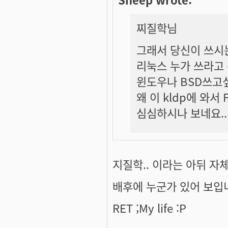
찌질학
님
그래서 당신이 쓰시는
리눅스 누가 쓰라고
윈도우나 BSD쓰고싶
왜 이 kldp에 와서
심심하시나 보네요..
지질학.. 이라는 아뒤 자체
배후에 누군가 있어 보입
RET ;My life :P