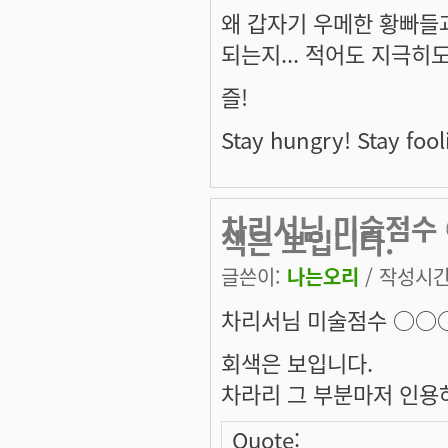
왜 갑자기 우메한 황빠들
되는지... 적어도 지극
즐!
Stay hungry! Stay fool
차리서님 미술점수 
색은 보입니다.
글쓴이:
나는오리
/ 작성시간: 
차리서님 미술점수 ○○○
회색은 보입니다.
차라리 그 부분마저 인용하
Quote: