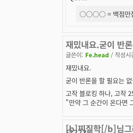
○○○○ =
백점만
재밌내요.굳이 반론을
글쓴이:
Fe.head
/ 작성시간:
재밌내요.
굳이 반론을 할 필요는 없을
고작 블로킹 하나, 고작 2
"만약 그 순간이 온다면 
[b]찌질학[/b]님
요???