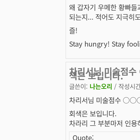
왜 갑자기 우메한 황빠들
되는지... 적어도 지극
즐!
Stay hungry! Stay fool
차리서님 미술점수 
색은 보입니다.
글쓴이:
나는오리
/ 작성시간: 
차리서님 미술점수 ○○○
회색은 보입니다.
차라리 그 부분마저 인용하
Quote: