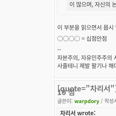
이 많으며, 자신의 
이 부분을 읽으면서 몹시
○○○○ =
십점만점
--
자본주의, 자유민주주의 
사줄테니 제발 팔기나 해다
[quote="차리서"
10 점
글쓴이:
warpdory
/ 작성시
차리서 wrote: