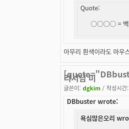
Quote:
○○○○ =
백
아무리 흰색이라도 마우스로 
[quote="DBbu
리서님 미
글쓴이:
dgkim
/ 작성시간: 
DBbuster wrote:
욕심많은오리 wrot