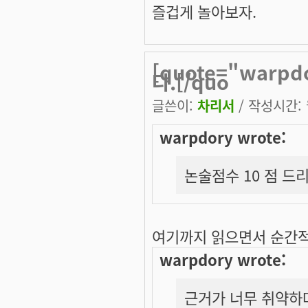
즐겁게 놀아보자.
[quote="warp
다.[/quo
글쓴이:
차리서
/ 작성시간: 월
warpdory wrote:
논술점수 10 점 드
여기까지 읽으면서 순간
warpdory wrote:
근거가 너무 취약하며