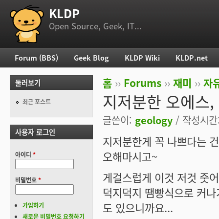
KLDP
부 메뉴
Open Source, Geek, IT...
Forum (BBS)
Geek Blog
KLDP Wiki
KLDP.net
주 메뉴
홈
››
Forums
››
재미
››
자
둘러보기
현재 위치
지저분한 오에스, L
최근 포스트
글쓴이:
geology
/ 작성시간: 
사용자 로그인
지저분한게 꼭 나쁘다는 건
오해마시고~
아이디
*
게걸스럽게 이것 저것 줏
비밀번호
*
덕지덕지 땜빵식으로 커나
도 있으니까요...
가입하기
새로운 비밀번호 요청하기