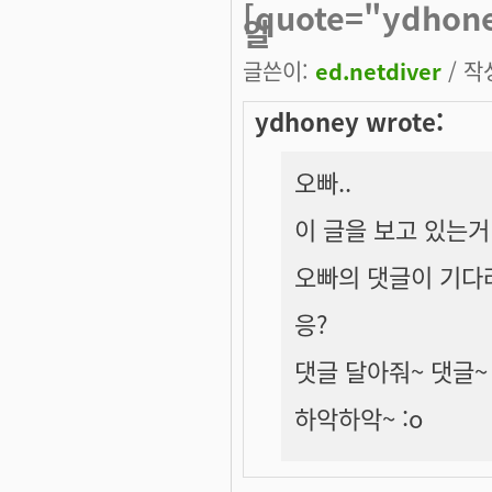
[quote="ydho
알
글쓴이:
ed.netdiver
/ 작성
ydhoney wrote:
오빠..
이 글을 보고 있는거
오빠의 댓글이 기다려
응?
댓글 달아줘~ 댓글~
하악하악~ :o