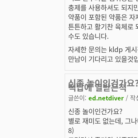
충제를 사용하셔도 되지만
약품이 포함된 약품은 자
튼튼하고 활기찬 육체로 
수도 있습니다.
자세한 문의는 kldp 
만남이 기다리고 있을것입
신종 놀이인건가요?
떡밥에 열받은척
글쓴이:
ed.netdiver
/ 작성
신종 놀이인건가요?
별로 재미도 없는데, 그나
8)