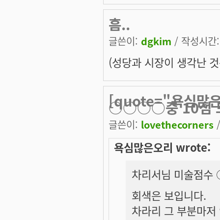
흠..
글쓴이:
dgkim
/ 작성시간: 
(성당과 시장이 생각난 것
[quote="욕심
○○○○중 10점
글쓴이:
lovethecorners
/
욕심많은오리 wrote:
차리서님 미술점수 
회색은 보입니다.
차라리 그 부분마저 