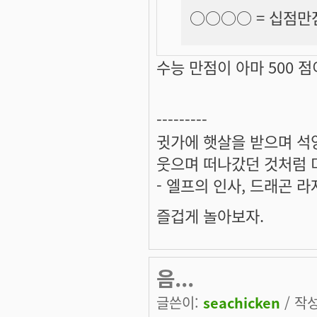
○○○○ =
십점만
수능 만점이 아마 500 점
---------
귓가에 햇살을 받으며 석양
웃으며 떠나갔던 것처럼 미
- 엘프의 인사, 드래곤 라
즐겁게 놀아보자.
음...
글쓴이:
seachicken
/ 작성