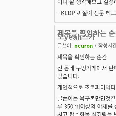
이니 잘 생각해보고 결정
- KLDP 찌질이 전문 헤
제목을 확인하는 순
오yeah스가
글쓴이:
neuron
/ 작성시간: 
제목을 확인하는 순간
전 동네 구멍가게에서 판
았습니다.
개인적으로 초코파이먹다 물리
글쓴이는 욕구불만인것같
루 350ml이상의 야채를
시고 탄수화물 섭취량을 