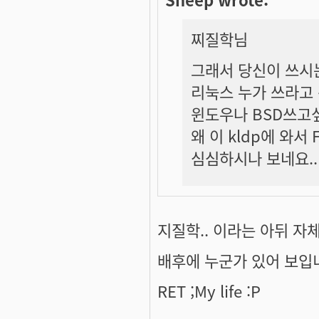
찌질학
님
그래서 당신이 쓰시는
리눅스 누가 쓰라고
윈도우나 BSD쓰고싶
왜 이 kldp에 와서
심심하시나 보네요..
지질학.. 이라는 아뒤 자체
배후에 누군가 있어 보입
RET ;My life :P