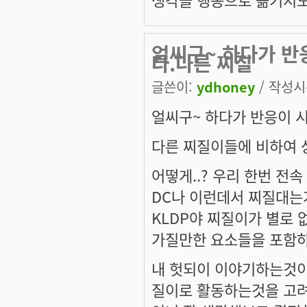
얼씨구~ 하다가 반
다.다른 찌질
글쓴이:
ydhoney
/ 작성시간
얼씨구~ 하다가 반응이 
다른 찌질이들에 비하여 
어떻게..? 우리 한번 전
DC나 이런데서 찌질대는
KLDP야 찌질이가 별로 
가질만한 요소들을 포함하
내 헛되이 이야기하는것이 
질이로 활동하는것을 고려