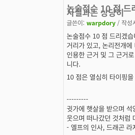
논술점수 10 점 
사실과는 상당히
글쓴이:
warpdory
/ 작성시
논술점수 10 점 드리겠습
거리가 있고, 논리전개에 
인용한 근거 및 그 근거
니다.
10 점은 열심히 타이핑을
---------
귓가에 햇살을 받으며 석양
웃으며 떠나갔던 것처럼 미
- 엘프의 인사, 드래곤 라