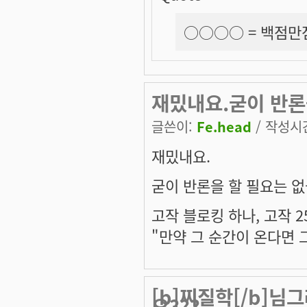
○○○○ =
백점만
재밌내요.굳이 반론을
글쓴이:
Fe.head
/ 작성시간:
재밌내요.
굳이 반론을 할 필요는 없을
고작 블로킹 하나, 고작 2
"만약 그 순간이 온다면 
[b]찌질학[/b]님
요???