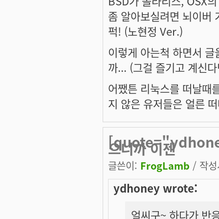
BSD가 솔라리스, OSX의
좀 알아보실려면 뇌이버 가서
퍽! (노현정 Ver.)
이렇게 아는척 하면서 글
까... (그걸 즐기고 계신
어쨌튼 리눅스를 떠날때를
지 않은 유저들은 얼른 
[quote="ydh
으니까 이젠
글쓴이:
FrogLamb
/ 작성시
ydhoney wrote:
얼씨구~ 하다가 반