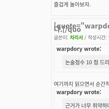
즐겁게 놀아보자.
[quote="warp
다.[/quo
글쓴이:
차리서
/ 작성시간: 월
warpdory wrote:
논술점수 10 점 드
여기까지 읽으면서 순간
warpdory wrote:
근거가 너무 취약하며