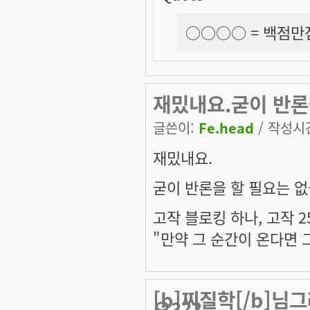
○○○○ =
백점만
재밌내요.굳이 반론을
글쓴이:
Fe.head
/ 작성시간:
재밌내요.
굳이 반론을 할 필요는 없을
고작 블로킹 하나, 고작 2
"만약 그 순간이 온다면 
[b]찌질학[/b]님
요???