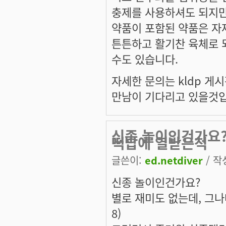
충제를 사용하셔도 되지만
약품이 포함된 약품은 자
튼튼하고 활기찬 육체로 
수도 있습니다.
자세한 문의는 kldp 
만남이 기다리고 있을것입
신종 놀이인건가요?
떡밥에 열받은척
글쓴이:
ed.netdiver
/ 작성
신종 놀이인건가요?
별로 재미도 없는데, 그나
8)