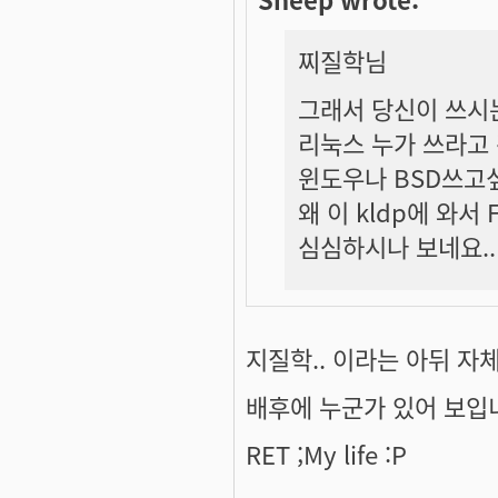
찌질학
님
그래서 당신이 쓰시는
리눅스 누가 쓰라고
윈도우나 BSD쓰고싶
왜 이 kldp에 와서
심심하시나 보네요..
지질학.. 이라는 아뒤 자체
배후에 누군가 있어 보입
RET ;My life :P