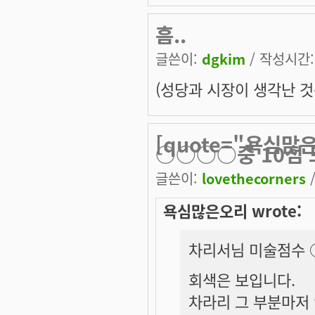
흠..
글쓴이:
dgkim
/ 작성시간: 
(성당과 시장이 생각난 것
[quote="욕심
○○○○중 10점
글쓴이:
lovethecorners
/
욕심많은오리 wrote:
차리서님 미술점수 
회색은 보입니다.
차라리 그 부분마저 