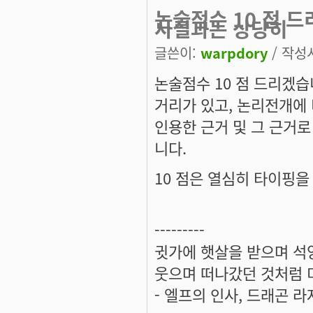
논술점수 10 점 
사실과는 상당히
글쓴이:
warpdory
/ 작성시
논술점수 10 점 드리겠습
거리가 있고, 논리전개에 
인용한 근거 및 그 근거
니다.
10 점은 열심히 타이핑을
---------
귓가에 햇살을 받으며 석양
웃으며 떠나갔던 것처럼 미
- 엘프의 인사, 드래곤 라