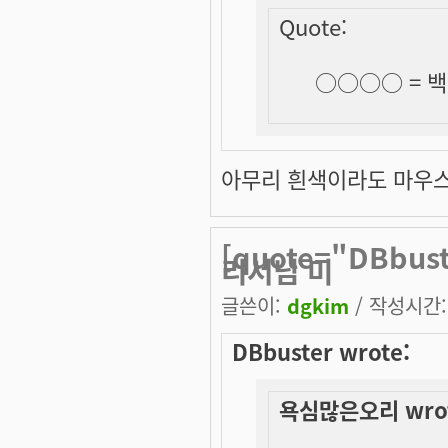
Quote:
○○○○ =
백
아무리 흰색이라도 마우스로 
[quote="DBbu
리서님 미
글쓴이:
dgkim
/ 작성시간: 
DBbuster wrote:
욕심많은오리 wrot