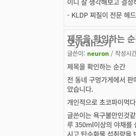
이니 잘 생각해보고 결정
- KLDP 찌질이 전문 헤
제목을 확인하는 순
오yeah스가
글쓴이:
neuron
/ 작성시간: 
제목을 확인하는 순간
전 동네 구멍가게에서 판
았습니다.
개인적으로 초코파이먹다 물리
글쓴이는 욕구불만인것같
루 350ml이상의 야채를
시고 탄수화물 섭취량을 