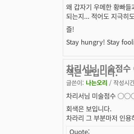
왜 갑자기 우메한 황빠들
되는지... 적어도 지극
즐!
Stay hungry! Stay fool
차리서님 미술점수 
색은 보입니다.
글쓴이:
나는오리
/ 작성시간: 
차리서님 미술점수 ○○○
회색은 보입니다.
차라리 그 부분마저 인용하
Quote: