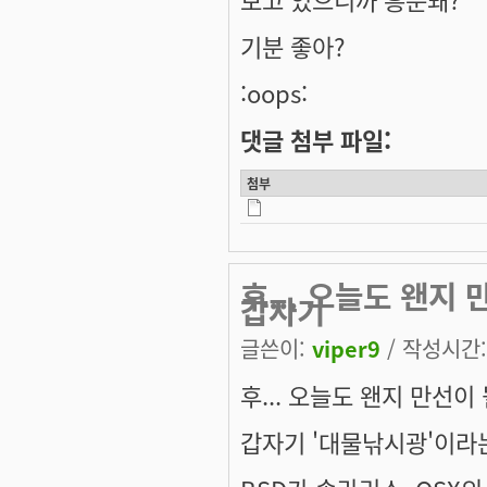
기분 좋아?
:oops:
댓글 첨부 파일:
첨부
후... 오늘도 왠지
갑자기
글쓴이:
viper9
/ 작성시간: 
후... 오늘도 왠지 만선이
갑자기 '대물낚시광'이라는