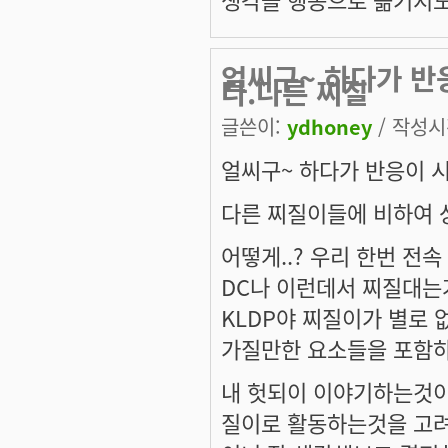
얼씨구~ 하다가 반
다.다른 찌질
글쓴이:
ydhoney
/ 작성시간
얼씨구~ 하다가 반응이 
다른 찌질이들에 비하여 
어떻게..? 우리 한번 전
DC나 이런데서 찌질대는
KLDP야 찌질이가 별로 
가질만한 요소들을 포함하
내 헛되이 이야기하는것이 
질이로 활동하는것을 고려