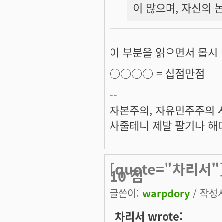
이 많으며, 자신의 
이 부분을 읽으면서 몹시
○○○○ =
십점만점
--
자본주의, 자유민주주의 
사줄테니 제발 팔기나 해다
[quote="차리서"
10 점
글쓴이:
warpdory
/ 작성시
차리서 wrote: