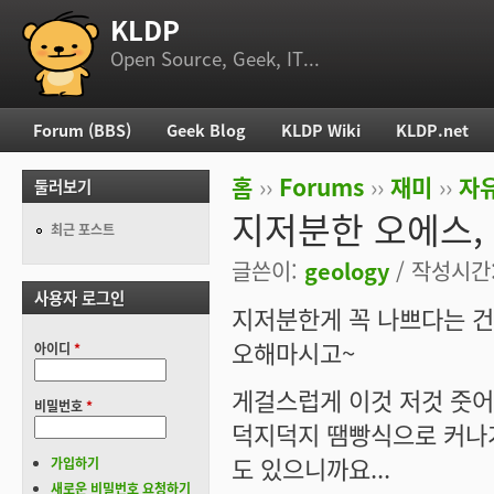
KLDP
부 메뉴
Open Source, Geek, IT...
Forum (BBS)
Geek Blog
KLDP Wiki
KLDP.net
주 메뉴
홈
››
Forums
››
재미
››
자
둘러보기
현재 위치
지저분한 오에스, L
최근 포스트
글쓴이:
geology
/ 작성시간: 
사용자 로그인
지저분한게 꼭 나쁘다는 건
오해마시고~
아이디
*
게걸스럽게 이것 저것 줏
비밀번호
*
덕지덕지 땜빵식으로 커나
도 있으니까요...
가입하기
새로운 비밀번호 요청하기