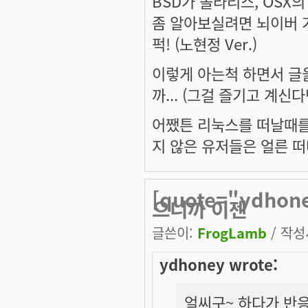
BSD가 솔라리스, OSX의
좀 알아보실려면 뇌이버 가서
퍽! (노현정 Ver.)
이렇게 아는척 하면서 글
까... (그걸 즐기고 계신
어쨌튼 리눅스를 떠날때를
지 않은 유저들은 얼른 
[quote="ydh
으니까 이젠
글쓴이:
FrogLamb
/ 작성시
ydhoney wrote:
얼씨구~ 하다가 반