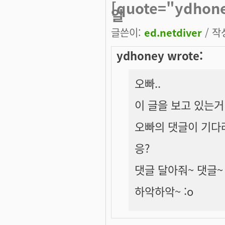
[quote="ydho
알
글쓴이:
ed.netdiver
/ 작성
ydhoney wrote:
오빠..
이 글을 보고 있는거
오빠의 댓글이 기다려
응?
댓글 달아줘~ 댓글~
하악하악~ :o