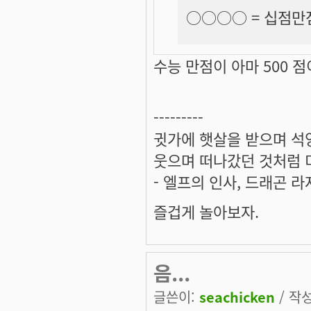
○○○○ =
십점만
수능 만점이 아마 500 점
---------
귓가에 햇살을 받으며 석양
웃으며 떠나갔던 것처럼 미
- 엘프의 인사, 드래곤 라
즐겁게 놀아보자.
음...
글쓴이:
seachicken
/ 작성