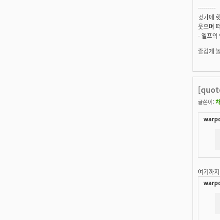
---------
귓가에 햇
웃으며 떠
- 엘프의
즐겁게 
[quo
글쓴이:
warpd
여기까지
warpd