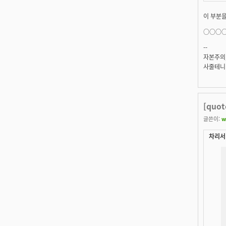
이 부분
○○○○
--
자본주의
사줄테니 
[quo
글쓴이:
w
차리서 