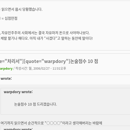
을 읽으면서 몹시 당황했습니다.
 =
십점만점
, 자유민주주의 사회에서는 결국 자유마저 돈으로 사야하나보다.
제발 팔기나 해다오. 아직 내가 "사겠다"고 말하는 동안에 말이다!
te="차리서"][quote="warpdory"]논술점수 10 점
arpdory
/ 작성시간: 월, 2006/02/27 - 11:01오후
wrote:
warpdory wrote:
논술점수 10 점 드리겠습니다.
여기까지 읽으면서 순간적으로 "○○○○"이라고 생각해버리는 바람에
warpdory wrote: