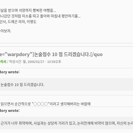
살을 받으며 석양까지 행복한 여행을...
나갔던 것처럼 미소를 띠고 돌아와 마침내 평안하기를...
 인사, 드래곤 라자, 이영도
놀아보자.
te="warpdory"]논술점수 10 점 드리겠습니다.[/quo
차리서
/ 작성시간: 월, 2006/02/27 - 10:59오후
ory wrote:
논술점수 10 점 드리겠습니다.
 읽으면서 순간적으로 "○○○○"이라고 생각해버리는 바람에
ory wrote:
근거가 너무 취약하며, 사실과는 상당히 거리가 있고, 논리전개에 비약이 많으며, 자신의 논