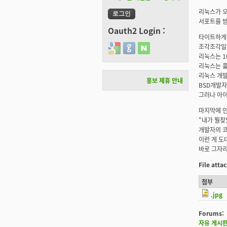
리눅스가 오
서포트를 받
Oauth2 Login :
타이트하게 
조각조각일하
Login with Google
Login with GitHub
Login with Naver
리눅스는 1
리눅스는 훌
리눅스 개
홍보 제휴 안내
BSD개발자
그러나 아이
마지막에 인
"내가 뭘찾
개발자의 코
이런 게 도
바로 그자리
File att
첨부
.jpg
Forums:
자유 게시