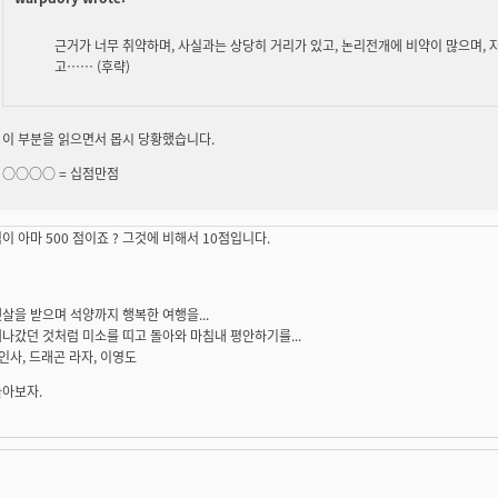
근거가 너무 취약하며, 사실과는 상당히 거리가 있고, 논리전개에 비약이 많으며, 
고…… (후략)
이 부분을 읽으면서 몹시 당황했습니다.
○○○○ =
십점만점
이 아마 500 점이죠 ? 그것에 비해서 10점입니다.
살을 받으며 석양까지 행복한 여행을...
나갔던 것처럼 미소를 띠고 돌아와 마침내 평안하기를...
 인사, 드래곤 라자, 이영도
놀아보자.