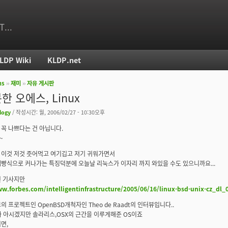
T...
LDP Wiki
KLDP.net
ms
››
재미
››
자유 게시판
치
한 오에스, Linux
logy
/ 작성시간: 월, 2006/02/27 - 10:30오후
꼭 나쁘다는 건 아닙니다.
~
 이것 저것 줏어먹고 여기깁고 저기 귀워가면서
빵식으로 커나가는 특징덕분에 오늘날 리눅스가 이자리 까지 와있을 수도 있으니까요...
된 기사지만
ww.forbes.com/intelligentinfrastructure/2005/06/16/linux-bsd-unix-cz_dl
의 프로젝트인 OpenBSD개척자인 Theo de Raadt의 인터뷰입니다..
다 아시겠지만 솔라리스,OSX의 근간을 이루게해준 OS이죠
면,