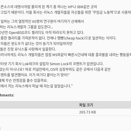
픈소스의 대명사처럼 불리게 된 계기 중 하나는 HP나 IBM같은 곳의
고있기 때문이다. 이들 회사는 리눅스 개발자들을 자신들을 위한 '무임금 노동력'으로 사용하
일하는 그의 열정적인 60명의 연구원이 여기저기 산재해서
는 리눅스개발자 그룹을 압도한다...
0년전 OpenBSD코드 퀄리티도 아직 따라오지 못하고 있다.
륭한 퀄리티를 가져본적이 없다. 언제나 땜빵(cheap hack)으로 일관하는 식이다.
발자들은 윈도우가 싫다는 것이 동기가 되어일하지만
들은 진정 유닉스를 사랑해서 일을한다.
러닉하게도 리눅스 개발자들은 점점 MS와같이 빠른시간내에 대충 결과물을 내려는 행동을하고
터넷 기기 회사 Lok테크의 설립자 Simon Lock의 코멘트가 압권입니다.
았는지 아시나요? 바로 커널안에서, OS의 심장부와도 같은 곳에서 다음과 같은
멘트를 발견했어요. 이거 여기다 붙이는거 맞어?'
데체 무슨 안정감을 줄수 있을까요.
에서 저는 리눅스에서 떠날 때 라는걸 알았습니다."
achments:
파일 크기
265.73 KB
판