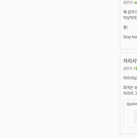
글쓴이:
s
왜 갑자
막상막하
즐!
Stay hun
차리서
글쓴이:
차리서님
회색은 
차라리 그
Quote