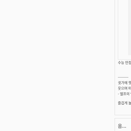
수능 만점
---------
귓가에 햇
웃으며 떠
- 엘프의
즐겁게 
음...