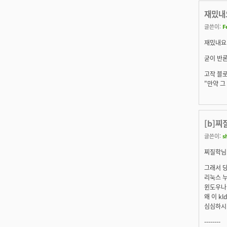
재밌내요
글쓴이:
F
재밌내요
굳이 반론
고작 블로
"만약 그
[b]찌
글쓴이:
s
찌질학
님
그래서 당
리눅스 
윈도우나 
왜 이 k
심심하시나
--------