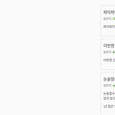
파닥파
글쓴이:
파닥파닥
이번엔
글쓴이:
K
이번엔 신
논술점수
글쓴이:
w
논술점수 
있지 않고
10 점은