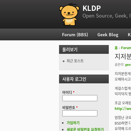
KLDP
부 메뉴
Open Source, Geek, I
Forum (BBS)
Geek Blog
K
주 메뉴
홈
››
Foru
둘러보기
현재 위
지저분
최근 포스트
글쓴이:
geo
지저분한게 
사용자 로그인
오해마시고
게걸스럽게
아이디
*
덕지덕지 땜
조금 오래
비밀번호
*
http://w
엄청난 규모
가입하기
BSD하면 
요약해 드리
새로운 비밀번호 요청하기