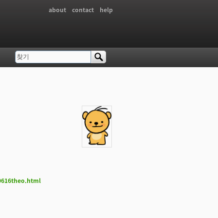
about
contact
help
찾기
검색 폼
_0616theo.html