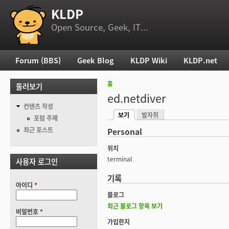
KLDP
부 메뉴
Open Source, Geek, IT...
Forum (BBS)
Geek Blog
KLDP Wiki
KLDP.net
주 메뉴
홈
둘러보기
현재 위치
ed.netdiver
컨텐츠 작성
보기
발자취
기본탭
포럼 주제
(활성탭)
최근 포스트
Personal
위치
terminal
사용자 로그인
기록
아이디
*
블로그
최근 블로그 항목 보기
비밀번호
*
가입한지