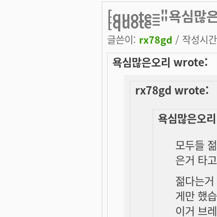
[quote="욕심많은
[quote="
글쓴이:
rx78gd
/ 작성시간: 
욕심많은오리 wrote:
rx78gd wrote:
욕심많은오리 w
모두들 젊
은거 타고
젊다는거 
게만 했습
이거 브레