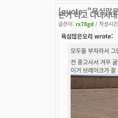
[quote="욕심
은거 타고 다니시네
글쓴이:
rx78gd
/ 작성시간: 
욕심많은오리 wrote:
모두들 부자라서 그
전 중고사서 겨우 
이거 브레이크가 잘 