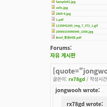
Sample02.jpg
cells.jpg
2805-4.jpg
1.pdf
1135842265_img_7_372_1.gif
20060103090540_2308.jpg
Brief_통권04호.pdf
Forums:
자유 게시판
[quote="jongwo
글쓴이:
rx78gd
/ 작성시간: 
jongwooh wrote:
rx78gd wrote: