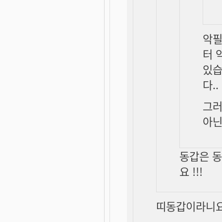
악필
터 
있습
다..
그러니까
아닌
동갑은 동
요 !!!
띠동갑이라니요...