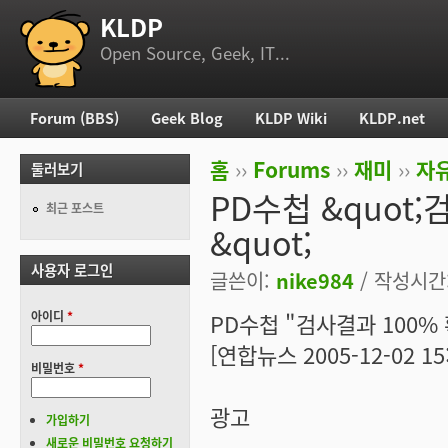
KLDP
부 메뉴
Open Source, Geek, IT...
Forum (BBS)
Geek Blog
KLDP Wiki
KLDP.net
주 메뉴
홈
››
Forums
››
재미
››
자
둘러보기
현재 위치
PD수첩 &quot
최근 포스트
&quot;
사용자 로그인
글쓴이:
nike984
/ 작성시간: 
아이디
*
PD수첩 "검사결과 100%
[연합뉴스 2005-12-02 15:
비밀번호
*
광고
가입하기
새로운 비밀번호 요청하기