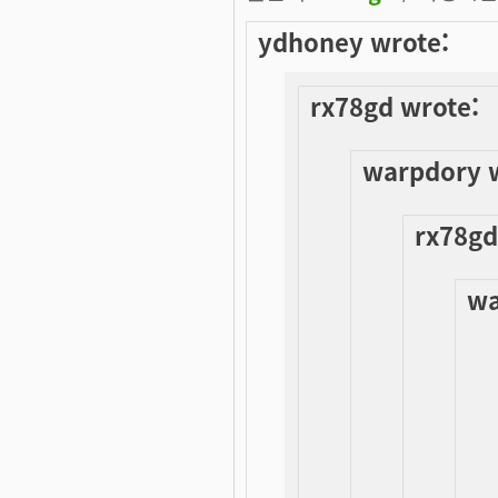
ydhoney wrote:
rx78gd wrote:
warpdory 
rx78gd
wa