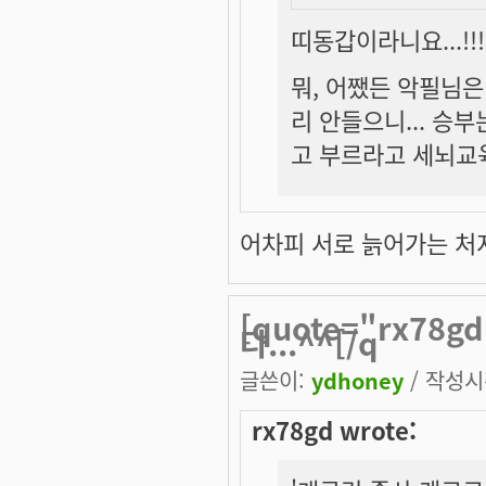
띠동갑이라니요...!!!
뭐, 어쨌든 악필님은
리 안들으니... 승부는
고 부르라고 세뇌교육
어차피 서로 늙어가는 처지
[quote="rx78
다...^^[/q
글쓴이:
ydhoney
/ 작성시간
rx78gd wrote: