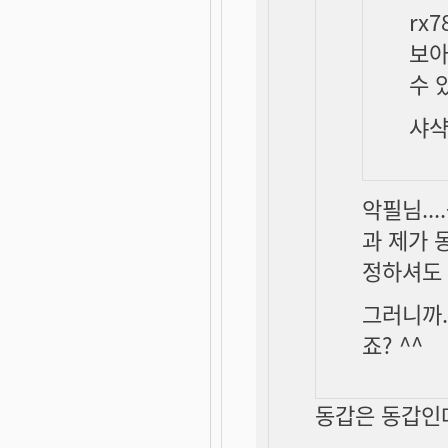
rx
보아
수 
샤샥
악필님..
과 제가 
정하셔도 
그러니까....
죠? ^^
동갑은 동갑인데