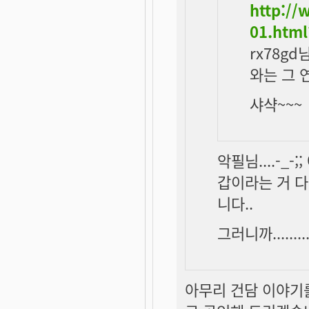
http:/
01.htm
rx78g
와는 그 
샤샥~~~
악필님....-_
갑이라는 거 다
니다..
그러니까.........
아무리 건담 이야기