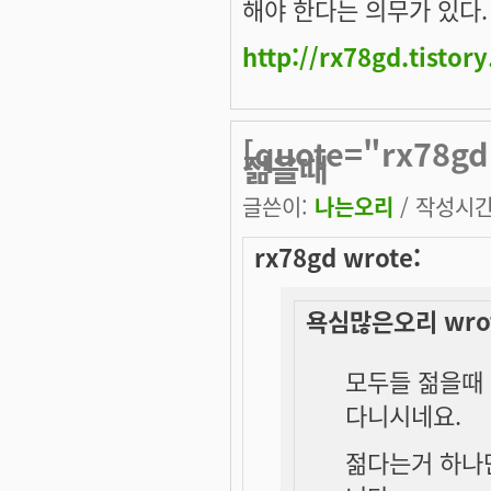
해야 한다는 의무가 있다.
http://rx78gd.tistor
[quote="rx78
젊을때
글쓴이:
나는오리
/ 작성시간: 
rx78gd wrote:
욕심많은오리 wrot
모두들 젊을때 
다니시네요.
젊다는거 하나