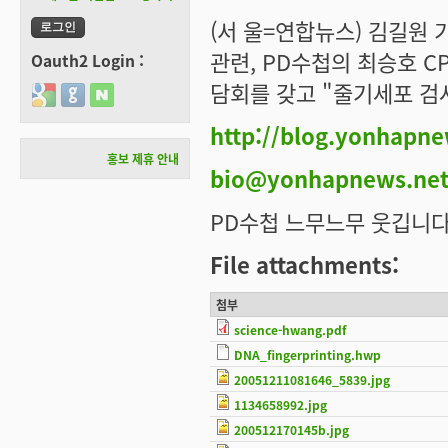
(서 울=연합뉴스) 김길원
관련, PD수첩의 최승호 C
Oauth2 Login :
담회를 갖고 "줄기세포 검
Login with Google
Login with GitHub
Login with Naver
http://blog.yonhapne
홍보 제휴 안내
bio@yonhapnews.ne
PD수첩 느무느무 웃깁니다. -_-
File attachments:
첨부
science-hwang.pdf
DNA_fingerprinting.hwp
20051211081646_5839.jpg
1134658992.jpg
200512170145b.jpg