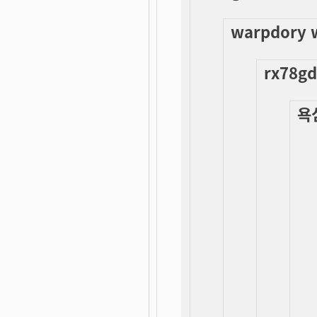
warpdory 
rx78gd
욕