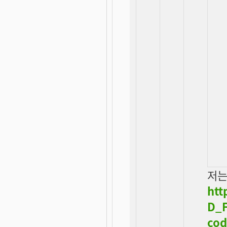
저는
htt
D_F
co