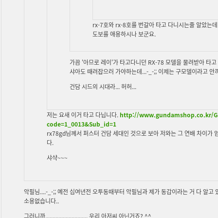
rx-7호와 rx-8호를 번갈아 타고 다니시는줄 알았는데
도보를 애용하시나 보군요.
가끔 '아므로 레이'가 타고다니던 RX-78 모델을 물려받아 타고 
샤아도 때려잡으러 가야하는데...-_-;; 이제는 구모델이라고 안
건담 시드의 시대라... 허허...
저는 요새 이거 타고 다닙니다.
http://www.gundamshop.co.kr/G
code=1_0013&Sub_id=1
rx78gd님께서 퍼스터 건담 세대인 것으로 보아 저와는 그 연배 차이가 
다.
샤샥~~~
악필님....-_-;; 예전 십여년전 오투동때부터 악필님과 제가 동갑이라는 거 다 알
소용없습니다..
그러니까............................. 우리 아저씨 아닌거죠? ^^