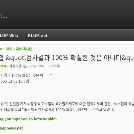
T...
LDP Wiki
KLDP.net
ms
››
재미
››
자유 게시판
치
첩 &quot;검사결과 100% 확실한 것은 아니다&quo
e984
/ 작성시간: 금, 2005/12/02 - 3:52오후
검사결과 100% 확실한 것은 아니다"
05-12-02 15:08]
합뉴스) 김길원 기자 = 황우석 교수팀의 배아줄기세포에 대한 진위여부와 관련, PD수첩의 최승
간담회를 갖고 "줄기세포 검사결과가 100% 확실한 것은 아니다"라고 말했다.
log.yonhapnews.co.kr/scoopkim
hapnews.net