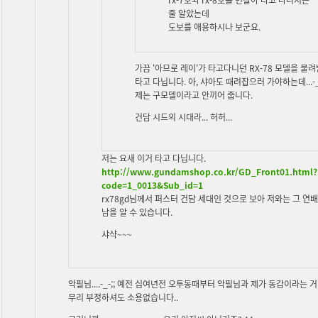
줄 알았는데
도보를 애용하시나 보군요.
가끔 '아므로 레이'가 타고다니던 RX-78 모델을 물
타고 다닙니다. 아, 샤아도 때려잡으러 가야하는데...-_-
제는 구모델이라고 안끼어 줍니다.
건담 시드의 시대라... 허허...
저는 요새 이거 타고 다닙니다.
http://www.gundamshop.co.kr/GD_Front01.html?
code=1_0013&Sub_id=1
rx78gd님께서 퍼스터 건담 세대인 것으로 보아 저와는 그 연
남을 알 수 있습니다.
샤샥~~~
악필님....-_-;; 예전 십여년전 오투동때부터 악필님과 제가 동갑이라는 거
무리 부정하셔도 소용없습니다..