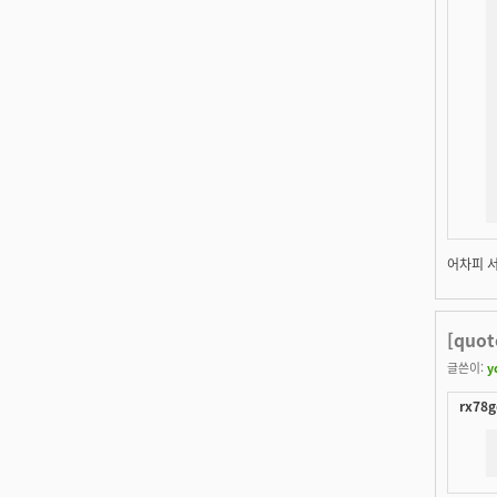
어차피 서
[quo
글쓴이:
y
rx78g