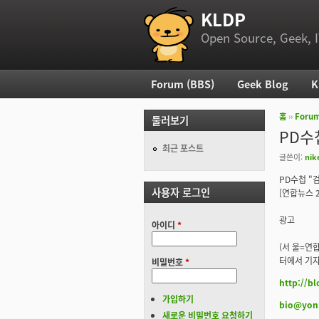
KLDP
부 메뉴
Open Source, Geek, I
Forum (BBS)
Geek Blog
K
주 메뉴
홈
››
Foru
둘러보기
현재 위
PD수
최근 포스트
글쓴이:
nik
PD수첩 "
사용자 로그인
[연합뉴스 20
광고
아이디
*
(서 울=연
터에서 기자
비밀번호
*
http://b
가입하기
bio@yon
새로운 비밀번호 요청하기