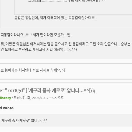
그러니까............................. 우리 아저씨 아닌거죠? ^^
동갑은 동갑인데, 제가 아래쪽에 있는 띠동갑이잖아요 !!!
띠동갑이라니요...!!!!! 제가 밑이라면 모를까....쩝..
뭐, 어쨌든 악필님은 아저씨라는 말을 들으시고 전 동갑이래도 그런 소리 안들으니... 승부는....
면 오빠라고 부르라고 세뇌교육 시킬 예정입니다..^^)
로 늙어가는 처지인데 서로 자제들 하세요. :-)
te="rx78gd"]'개구리 중사 케로로' 압니다...^^[/q
dhoney
/ 작성시간: 화, 2006/01/17 - 6:27오후
d wrote:
'개구리 중사 케로로' 압니다...^^