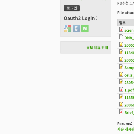
PD수첩 느무느
File att
Oauth2 Login :
첨부
Login with Google
Login with GitHub
Login with Naver
scie
DNA_
2005
홍보 제휴 안내
1134
2005
Samp
cells
2805-
1.pdf
1135
2006
Brie
Forums:
자유 게시