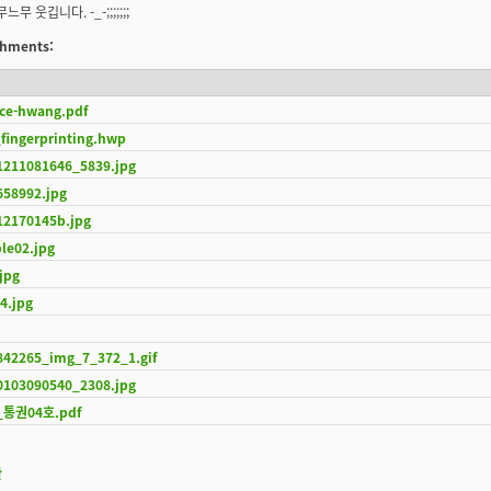
무 웃깁니다. -_-;;;;;;;
achments:
nce-hwang.pdf
fingerprinting.hwp
1211081646_5839.jpg
658992.jpg
12170145b.jpg
le02.jpg
.jpg
4.jpg
842265_img_7_372_1.gif
0103090540_2308.jpg
f_통권04호.pdf
판