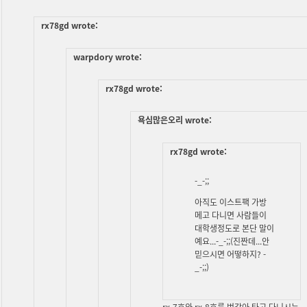
rx78gd wrote:
warpdory wrote:
rx78gd wrote:
욕심많은오리 wrote:
rx78gd wrote:
-_-;;
아직도 이스트팩 가방
메고 다니면 사람들이
대학생정도로 본단 말이
예요...-_-;;(진짠데...안
믿으시면 어떻하지? -
_-;;)
rx-7호와 rx-8호를 번갈아 타고 다니시는