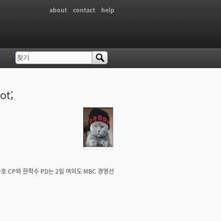
about
contact
help
찾기
검색 폼
t;
호 CP와 한학수 PD는 2일 여의도 MBC 경영선