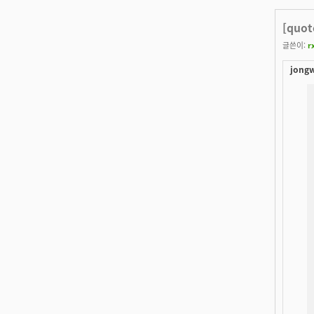
[quot
글쓴이:
r
jong