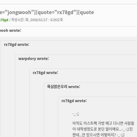
e="jongwooh"][quote="rx78gd"][quote
x78gd
/ 작성시간: 화, 2006/01/17 - 6:26오후
wooh wrote:
rx78gd wrote:
warpdory wrote:
rx78gd wrote:
욕심많은오리 wrote:
rx78gd wrote:
-_-;;
아직도 이스트팩 가방 메고 다니면 사람들
이 대학생정도로 본단 말이예요...-_-;;(진
짠데...안 믿으시면 어떻하지? -_-;;)