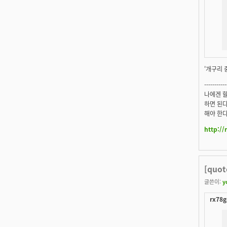
'개구리 
-----------
나에겐 할
하면 된
해야 한다
http://
[quot
글쓴이:
y
rx78g