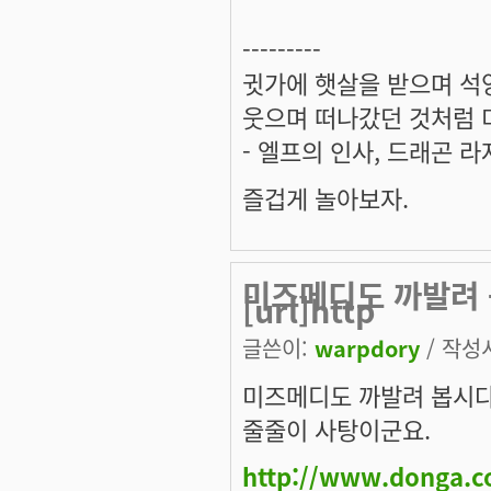
---------
귓가에 햇살을 받으며 석양
웃으며 떠나갔던 것처럼 미
- 엘프의 인사, 드래곤 라
즐겁게 놀아보자.
미즈메디도 까발려 
[url]http
글쓴이:
warpdory
/ 작성시
미즈메디도 까발려 봅시다
줄줄이 사탕이군요.
http://www.donga.c