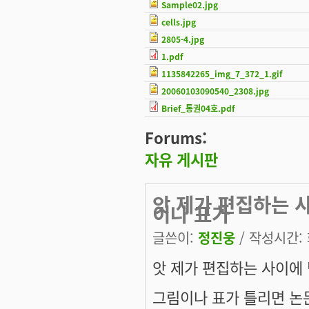
Sample02.jpg
cells.jpg
2805-4.jpg
1.pdf
1135842265_img_7_372_1.gif
20060103090540_2308.jpg
Brief_통권04호.pdf
Forums:
자유 게시판
앗 제가 편집하는 
이나 표가
글쓴이:
정진웅
/ 작성시간: 화
앗 제가 편집하는 사이에 
그림이나 표가 틀리면 논