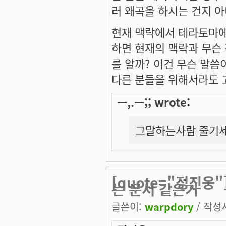
러 왜곡을 하시는 건지 
현재 맥락에서 테라토마에
하면 현재의 맥락과 무슨
를 알까? 이건 무슨 말씀
다른 분들을 위해서라도 
ㅡ,.ㅡ;; wrote:
그말하는사람 줄기세
[quote="정진웅
는 문서 같은거
글쓴이:
warpdory
/ 작성시