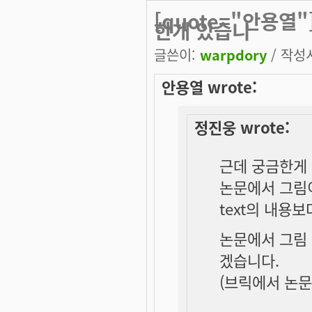
[quote="안용열
한개 있습니
글쓴이:
warpdory
/ 작성시
안용열 wrote:
정진웅 wrote:
근데 궁금한게 
논문에서 그림
text의 내용보
논문에서 그림 
겠습니다.
(브릭에서 논문