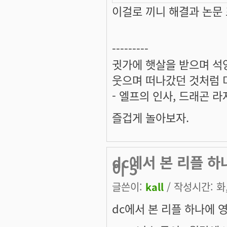
이걸로 끼니 해결과 논문
---------
귓가에 햇살을 받으며 석양
웃으며 떠나갔던 것처럼 미
- 엘프의 인사, 드래곤 라
즐겁게 놀아보자.
dc에서 본 리플 하나
이 5
글쓴이:
kall
/ 작성시간: 화, 
dc에서 본 리플 하나에 영감