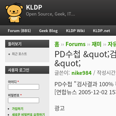
KLDP
부 메뉴
Open Source, Geek, IT...
Forum (BBS)
Geek Blog
KLDP Wiki
KLDP.net
주 메뉴
홈
››
Forums
››
재미
››
자
둘러보기
현재 위치
PD수첩 &quot
최근 포스트
&quot;
사용자 로그인
글쓴이:
nike984
/ 작성시간: 
아이디
*
PD수첩 "검사결과 100%
[연합뉴스 2005-12-02 15:
비밀번호
*
광고
가입하기
새로운 비밀번호 요청하기