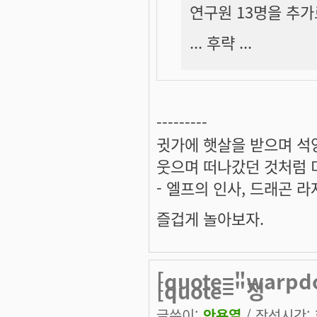
연구원 13명을 추가
... 후략 ...
---------
귓가에 햇살을 받으며 석양
웃으며 떠나갔던 것처럼 미
- 엘프의 인사, 드래곤 라
즐겁게 놀아보자.
[quote="warpd
[quote="정
글쓴이:
안용열
/ 작성시간: 화