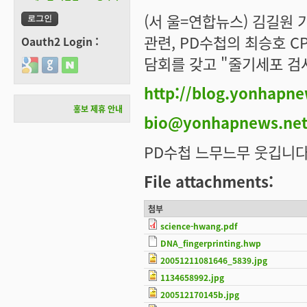
(서 울=연합뉴스) 김길원
관련, PD수첩의 최승호 C
Oauth2 Login :
담회를 갖고 "줄기세포 검
Login with Google
Login with GitHub
Login with Naver
http://blog.yonhapne
홍보 제휴 안내
bio@yonhapnews.ne
PD수첩 느무느무 웃깁니다. -_-
File attachments:
첨부
science-hwang.pdf
DNA_fingerprinting.hwp
20051211081646_5839.jpg
1134658992.jpg
200512170145b.jpg