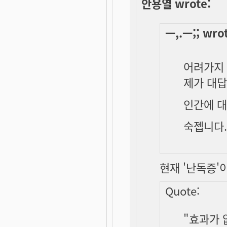
안용열 wrote:
ㅡ,.ㅡ;; wro
어려가지 
제가 대답
인간에 대
숙젭니다.
현재 '난독증'
Quote:
"효과가 