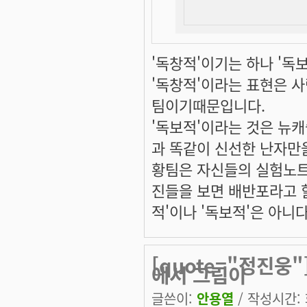
'독창적'이기는 하나 '독
'독창적'이라는 표현은 
팀이기때문입니다.
'독보적'이라는 것은 뉴
과 똑같이 신선한 난자만
황팀은 자신들의 실험노트
진들을 보면 배반포라고 
적'이나 '독보적'은 아니
[quote="정진웅
에서 그림이
글쓴이:
안용열
/ 작성시간: 화