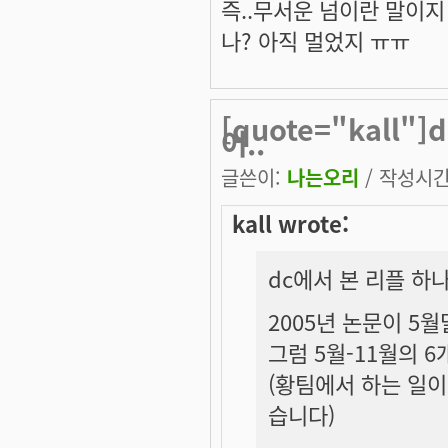
즉..무서운 넘이란 말이지 ^
나? 아직 멀었지 ㅠㅠ
[quote="kall
어..
글쓴이:
나는오리
/ 작성시간: 
kall wrote:
dc에서 본 리플 하나
2005년 논문이 5월
그럼 5월-11월의 
(황팀에서 하는 일이
습니다)