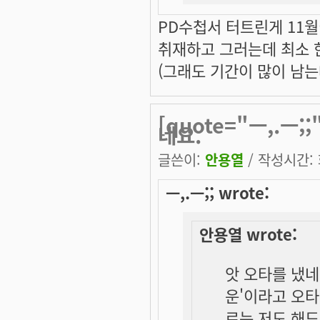
PD수첩서 터트린게 11
취재하고 그러는데 최소 
(그래도 기간이 많이 남는데 
[quote="ㅡ,.ㅡ;
네요.
글쓴이:
안용열
/ 작성시간: 화
ㅡ,.ㅡ;; wrote:
안용열 wrote:
앗 오타를 냈네
운'이라고 오
로는 저도 해드