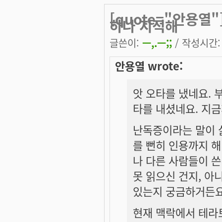
[quote="안용열"
하나 지적해
글쓴이:
ㅡ,.ㅡ;;
/ 작성시간: 화
안용열 wrote:
앗 오타를 냈네요. 
타를 내셨네요. 지
난독증이라는 말이 
를 뻔히 인용까지 
나 다른 사람들이 쓴
못 읽으신 건지, 아
있는지 궁금하거든요
현재 맥락에서 테라토