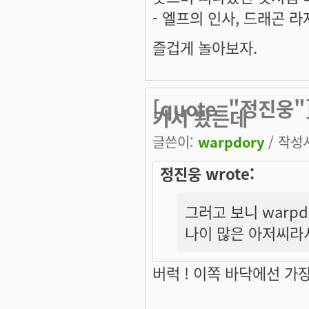
- 엘프의 인사, 드래곤 라
즐겁게 놀아보자.
[quote="정진웅
가서 봤는데
글쓴이:
warpdory
/ 작성시
정진웅 wrote:
그러고 보니 warp
나이 많은 아저씨라
버럭 ! 이쪽 바닥에선 가장