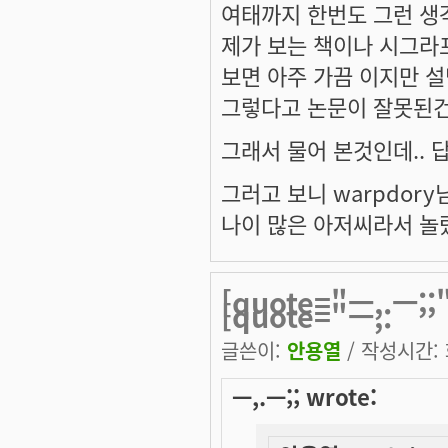
여태까지 한번도 그런 생
제가 보는 책이나 시그라
보면 아주 가끔 이지만 설
그렇다고 논문이 잘못된건
그래서 물어 본것인데.. 
그러고 보니 warpdor
나이 많은 아저씨라서 놀
[quote="ㅡ,.ㅡ;
[quote="ㅡ,.
글쓴이:
안용열
/ 작성시간: 화
ㅡ,.ㅡ;; wrote: