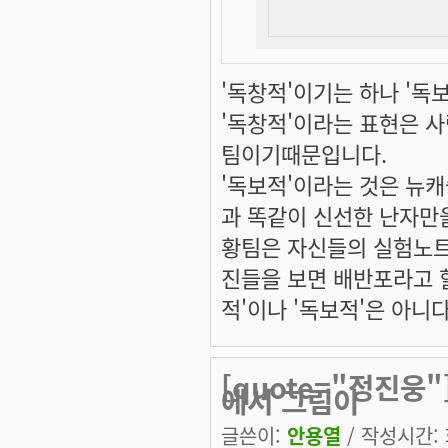
'독창적'이기는 하나 '독
'독창적'이라는 표현은 
팀이기때문입니다.
'독보적'이라는 것은 뉴
과 똑같이 신선한 난자만
황팀은 자신들의 실험노트
진들을 보면 배반포라고 
적'이나 '독보적'은 아니
[quote="정진웅
에서 그림이
글쓴이:
안용열
/ 작성시간: 화