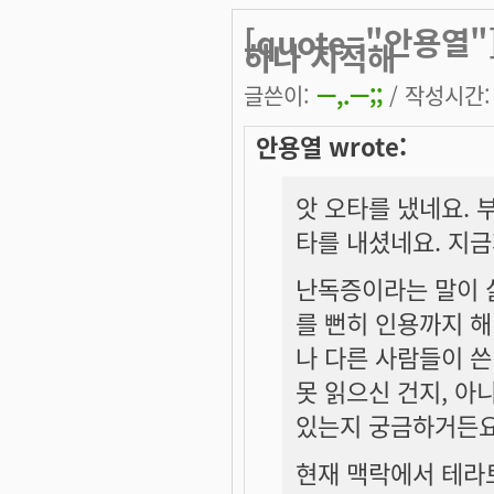
[quote="안용열"
하나 지적해
글쓴이:
ㅡ,.ㅡ;;
/ 작성시간: 화
안용열 wrote:
앗 오타를 냈네요. 
타를 내셨네요. 지
난독증이라는 말이 
를 뻔히 인용까지 
나 다른 사람들이 쓴
못 읽으신 건지, 아
있는지 궁금하거든요
현재 맥락에서 테라토