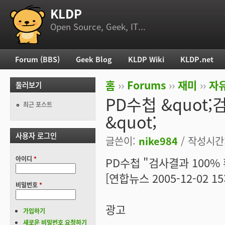
KLDP
부 메뉴
Open Source, Geek, IT...
Forum (BBS)
Geek Blog
KLDP Wiki
KLDP.net
주 메뉴
홈
››
Forums
››
재미
››
자
둘러보기
현재 위치
PD수첩 &quot
최근 포스트
&quot;
사용자 로그인
글쓴이:
nike984
/ 작성시간: 
아이디
*
PD수첩 "검사결과 100%
[연합뉴스 2005-12-02 15:
비밀번호
*
광고
가입하기
새로운 비밀번호 요청하기