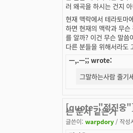
러 왜곡을 하시는 건지 
현재 맥락에서 테라토마에
하면 현재의 맥락과 무슨
를 알까? 이건 무슨 말씀
다른 분들을 위해서라도 
ㅡ,.ㅡ;; wrote:
그말하는사람 줄기세
[quote="정진웅
는 문서 같은거
글쓴이:
warpdory
/ 작성시