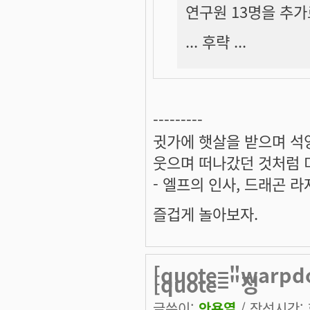
연구원 13명을 추가
... 후략 ...
---------
귓가에 햇살을 받으며 석양
웃으며 떠나갔던 것처럼 미
- 엘프의 인사, 드래곤 라
즐겁게 놀아보자.
[quote="warpd
[quote="정
글쓴이:
안용열
/ 작성시간: 화