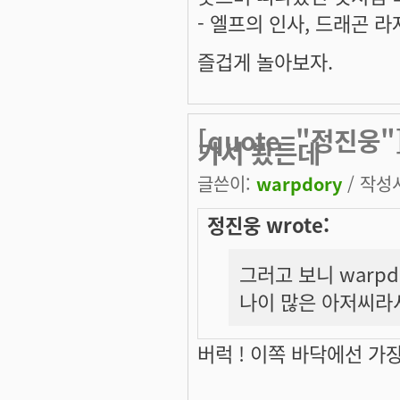
- 엘프의 인사, 드래곤 라
즐겁게 놀아보자.
[quote="정진웅
가서 봤는데
글쓴이:
warpdory
/ 작성시
정진웅 wrote:
그러고 보니 warp
나이 많은 아저씨라
버럭 ! 이쪽 바닥에선 가장