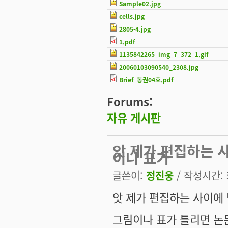
Sample02.jpg
cells.jpg
2805-4.jpg
1.pdf
1135842265_img_7_372_1.gif
20060103090540_2308.jpg
Brief_통권04호.pdf
Forums:
자유 게시판
앗 제가 편집하는 
이나 표가
글쓴이:
정진웅
/ 작성시간: 화
앗 제가 편집하는 사이에 
그림이나 표가 틀리면 논