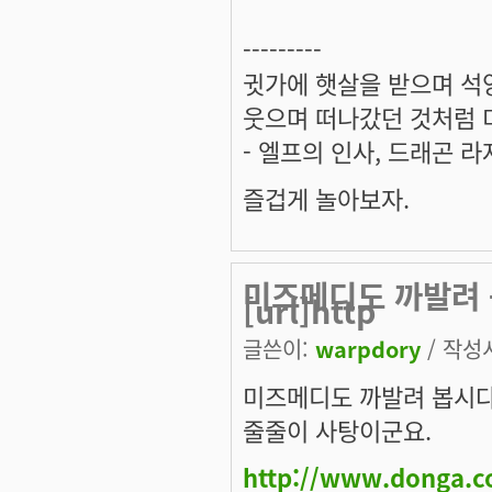
---------
귓가에 햇살을 받으며 석양
웃으며 떠나갔던 것처럼 미
- 엘프의 인사, 드래곤 라
즐겁게 놀아보자.
미즈메디도 까발려 
[url]http
글쓴이:
warpdory
/ 작성시
미즈메디도 까발려 봅시다
줄줄이 사탕이군요.
http://www.donga.c