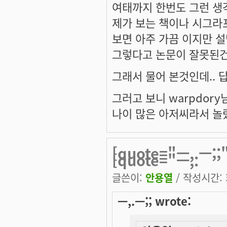
여태까지 한번도 그런 생
제가 보는 책이나 시그라
보면 아주 가끔 이지만 설
그렇다고 논문이 잘못된건
그래서 물어 본것인데.. 
그러고 보니 warpdor
나이 많은 아저씨라서 놀
[quote="ㅡ,.ㅡ;
[quote="ㅡ,.
글쓴이:
안용열
/ 작성시간: 화
ㅡ,.ㅡ;; wrote: