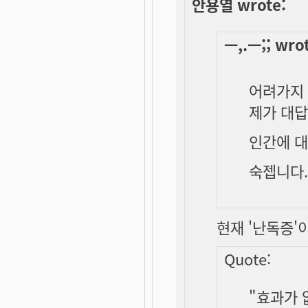
안용열 wrote:
ㅡ,.ㅡ;; wro
어려가지 
제가 대답
인간에 대
숙젭니다.
현재 '난독증'
Quote:
"효과가 