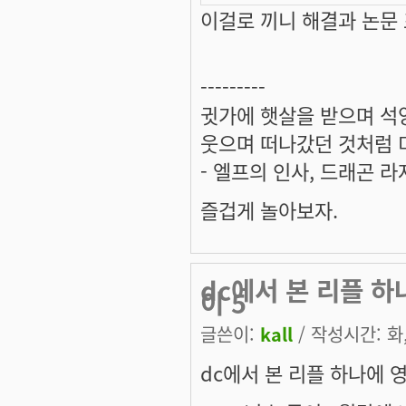
이걸로 끼니 해결과 논문
---------
귓가에 햇살을 받으며 석양
웃으며 떠나갔던 것처럼 미
- 엘프의 인사, 드래곤 라
즐겁게 놀아보자.
dc에서 본 리플 하나
이 5
글쓴이:
kall
/ 작성시간: 화, 
dc에서 본 리플 하나에 영감