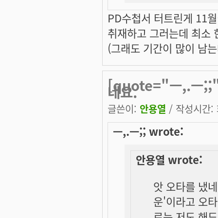
PD수첩서 터트린게 11
취재하고 그러는데 최소 
(그래도 기간이 많이 남는데 
[quote="ㅡ,.ㅡ;
네요.
글쓴이:
안용열
/ 작성시간: 화
ㅡ,.ㅡ;; wrote:
안용열 wrote:
앗 오타를 냈네
운'이라고 오
로는 저도 해드