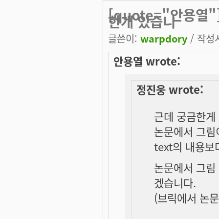
[quote="안용열
한개 있습니
글쓴이:
warpdory
/ 작성시
안용열 wrote:
정진웅 wrote:
근데 궁금한게 
논문에서 그림
text의 내용보
논문에서 그림 
겠습니다.
(브릭에서 논문