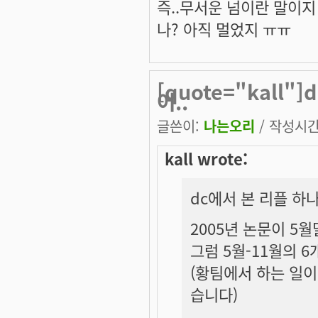
즉..무서운 넘이란 말이지 ^
나? 아직 멀었지 ㅠㅠ
[quote="kall
어..
글쓴이:
나는오리
/ 작성시간: 
kall wrote:
dc에서 본 리플 하나
2005년 논문이 5월
그럼 5월-11월의 
(황팀에서 하는 일이
습니다)