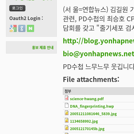
(서 울=연합뉴스) 김길원
관련, PD수첩의 최승호 C
Oauth2 Login :
담회를 갖고 "줄기세포 검
Login with Google
Login with GitHub
Login with Naver
http://blog.yonhapne
홍보 제휴 안내
bio@yonhapnews.ne
PD수첩 느무느무 웃깁니다. -_-
File attachments:
첨부
science-hwang.pdf
DNA_fingerprinting.hwp
20051211081646_5839.jpg
1134658992.jpg
200512170145b.jpg