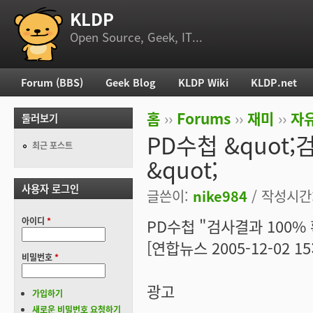
KLDP
부 메뉴
Open Source, Geek, IT...
Forum (BBS)
Geek Blog
KLDP Wiki
KLDP.net
주 메뉴
홈
››
Forums
››
재미
››
자
둘러보기
현재 위치
PD수첩 &quot
최근 포스트
&quot;
사용자 로그인
글쓴이:
nike984
/ 작성시간: 
아이디
*
PD수첩 "검사결과 100%
[연합뉴스 2005-12-02 15:
비밀번호
*
광고
가입하기
새로운 비밀번호 요청하기