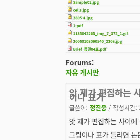
Sample02.jpg
cells.jpg
2805-4.jpg
1.pdf
1135842265_img_7_372_1.gif
20060103090540_2308.jpg
Brief_통권04호.pdf
Forums:
자유 게시판
앗 제가 편집하는 
이나 표가
글쓴이:
정진웅
/ 작성시간: 화
앗 제가 편집하는 사이에 
그림이나 표가 틀리면 논