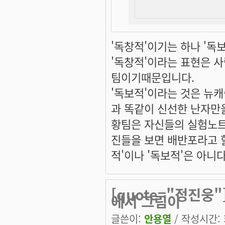
'독창적'이기는 하나 '독
'독창적'이라는 표현은 
팀이기때문입니다.
'독보적'이라는 것은 뉴
과 똑같이 신선한 난자만
황팀은 자신들의 실험노트
진들을 보면 배반포라고 
적'이나 '독보적'은 아니
[quote="정진웅
에서 그림이
글쓴이:
안용열
/ 작성시간: 화