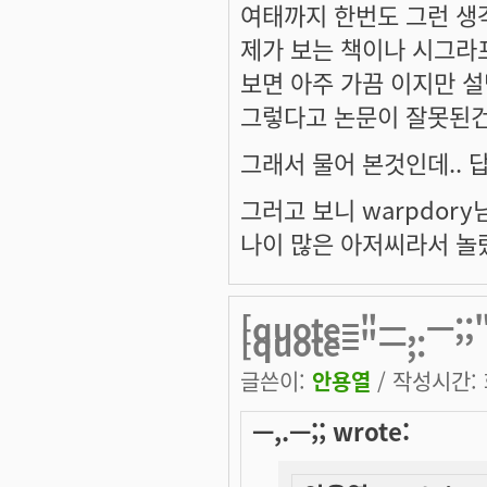
여태까지 한번도 그런 생
제가 보는 책이나 시그라
보면 아주 가끔 이지만 설
그렇다고 논문이 잘못된건
그래서 물어 본것인데.. 
그러고 보니 warpdor
나이 많은 아저씨라서 놀
[quote="ㅡ,.ㅡ;
[quote="ㅡ,.
글쓴이:
안용열
/ 작성시간: 화
ㅡ,.ㅡ;; wrote: