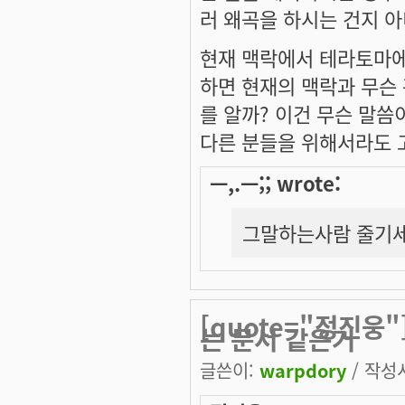
러 왜곡을 하시는 건지 
현재 맥락에서 테라토마에
하면 현재의 맥락과 무슨
를 알까? 이건 무슨 말씀
다른 분들을 위해서라도 
ㅡ,.ㅡ;; wrote:
그말하는사람 줄기세
[quote="정진웅
는 문서 같은거
글쓴이:
warpdory
/ 작성시