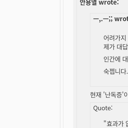
안용열 wrote:
ㅡ,.ㅡ;; wro
어려가지 
제가 대답
인간에 대
숙젭니다.
현재 '난독증'
Quote:
"효과가 