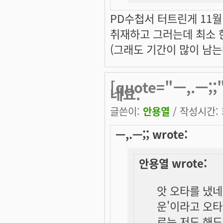
PD수첩서 터트린게 11
취재하고 그러는데 최소 
(그래도 기간이 많이 남는데 
[quote="ㅡ,.ㅡ;
네요.
글쓴이:
안용열
/ 작성시간: 화
ㅡ,.ㅡ;; wrote:
안용열 wrote:
앗 오타를 냈네
운'이라고 오
로는 저도 해드