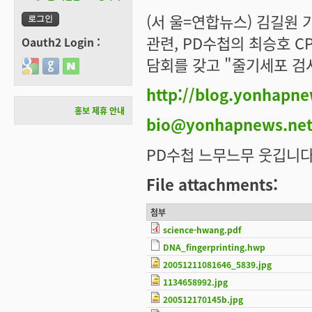
(서 울=연합뉴스) 김길원
관련, PD수첩의 최승호 C
Oauth2 Login :
담회를 갖고 "줄기세포 검
Login with Google
Login with GitHub
Login with Naver
http://blog.yonhapne
홍보 제휴 안내
bio@yonhapnews.ne
PD수첩 느무느무 웃깁니다. -_-
File attachments:
첨부
science-hwang.pdf
DNA_fingerprinting.hwp
20051211081646_5839.jpg
1134658992.jpg
200512170145b.jpg