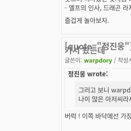
- 엘프의 인사, 드래곤 라
즐겁게 놀아보자.
[quote="정진웅
가서 봤는데
글쓴이:
warpdory
/ 작성시
정진웅 wrote:
그러고 보니 warp
나이 많은 아저씨라
버럭 ! 이쪽 바닥에선 가장