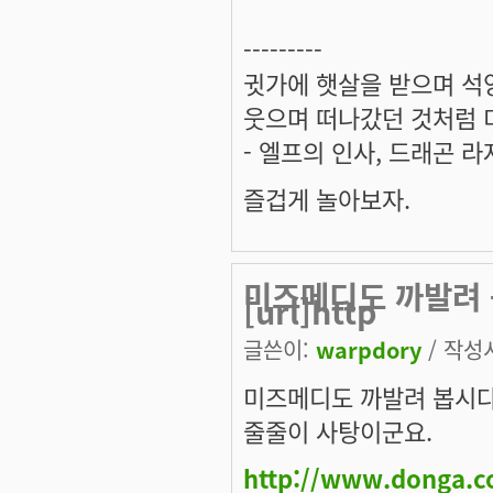
---------
귓가에 햇살을 받으며 석양
웃으며 떠나갔던 것처럼 미
- 엘프의 인사, 드래곤 라
즐겁게 놀아보자.
미즈메디도 까발려 
[url]http
글쓴이:
warpdory
/ 작성시
미즈메디도 까발려 봅시다
줄줄이 사탕이군요.
http://www.donga.c