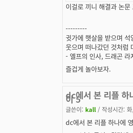
이걸로 끼니 해결과 논문
---------
귓가에 햇살을 받으며 석양
웃으며 떠나갔던 것처럼 미
- 엘프의 인사, 드래곤 라
즐겁게 놀아보자.
dc에서 본 리플 하나
이 5
글쓴이:
kall
/ 작성시간: 화, 
dc에서 본 리플 하나에 영감