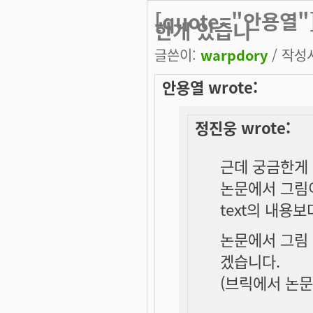
[quote="안용열
한개 있습니
글쓴이:
warpdory
/ 작성시
안용열 wrote:
정진웅 wrote:
근데 궁금한게 
논문에서 그림
text의 내용보
논문에서 그림 
겠습니다.
(브릭에서 논문