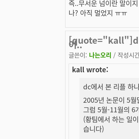
즉..무서운 넘이란 말이지 ^
나? 아직 멀었지 ㅠㅠ
[quote="kall
어..
글쓴이:
나는오리
/ 작성시간: 
kall wrote:
dc에서 본 리플 하나
2005년 논문이 5월
그럼 5월-11월의 
(황팀에서 하는 일이
습니다)