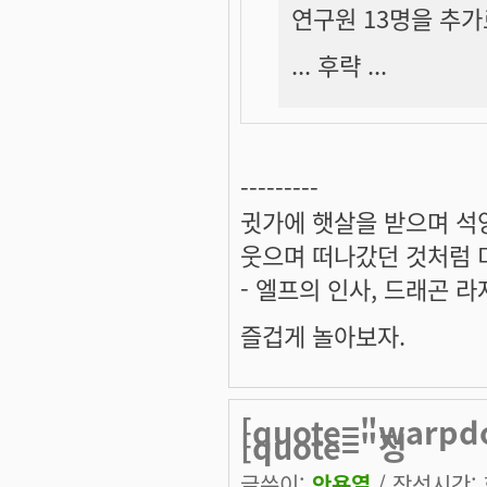
연구원 13명을 추가
... 후략 ...
---------
귓가에 햇살을 받으며 석양
웃으며 떠나갔던 것처럼 미
- 엘프의 인사, 드래곤 라
즐겁게 놀아보자.
[quote="warpd
[quote="정
글쓴이:
안용열
/ 작성시간: 화