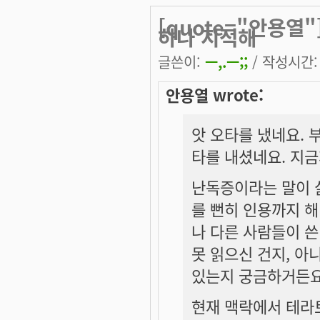
[quote="안용열"
하나 지적해
글쓴이:
ㅡ,.ㅡ;;
/ 작성시간: 화
안용열 wrote:
앗 오타를 냈네요. 
타를 내셨네요. 지
난독증이라는 말이 
를 뻔히 인용까지 
나 다른 사람들이 쓴
못 읽으신 건지, 아
있는지 궁금하거든요
현재 맥락에서 테라토