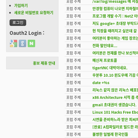
포럼 주제
/var/log/messages 에 
가입하기
포럼 주제
안경형 컴퓨터 나오면 지하철이
새로운 비밀번호 요청하기
포럼 주제
프로그램 개발 수기 : NetZ 
포럼 주제
저도 google+ 초대장 부탁드
포럼 주제
현 직장을 때려치고 싶은데 갈
Oauth2 Login :
포럼 주제
여러분이 좋아하는 게임 장르
Login with Google
Login with GitHub
Login with Naver
포럼 주제
전화 말인데요...
포럼 주제
여러분은 천재를 만나 보신적이
포럼 주제
메신져 프로토콜
홍보 제휴 안내
포럼 주제
tigerVNC 대박이네요.
포럼 주제
우분투 10.10 윈도우에 가끔
포럼 주제
date +%s
포럼 주제
리눅스 같지 않은 리눅스 배포판: 
포럼 주제
x86 Architecture 서적 
포럼 주제
gmail 초대권이 생겼습니다.
포럼 주제
Linux 101 Hacks Free
포럼 주제
시연을 준비하느라 받은 피씨의
포럼 주제
[완료] A컴파일러로 빌드한
포럼 주제
불쌍한 일벌레 한국인들