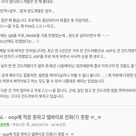
 쓰지 않다보니 개발은 안 해 봤네요.
인적+업무... 팜과 윈도계열은 업무...
 잠깐 해 봤습니다. 프로젝트 중단되어서 완결은 못 지었지만...
C++을 쓰죠. 뭐 PDA도 C/C++이고...
에는 QB를 주로, MASM을 가끔 만졌었는데... 윈도로 넘어오면서 뭐 ㅡ.ㅡ
01년에도 만졌었다는... :-)
 제일 오래 써먹은 언어입니다만, 최근 한 2년간은 거의 안 건드려봤군요. ASP도 안 건드려본지 2
 만지기 시작했었고, ASP를 주로 하게 되면서 서서히 손을 뗀 경우고...
싶어 한 번 건드려봤다가 얼마 후(혹은 나중에라도) 업무때문에 결국 익히고야 만 것들도 좀 
 깊게 배우기도 힘들지만, 벌판을 뛰어다닐려니 어쩔 수 없나 봅니다. -_-; 뭐 덕분에 다양한
어 하면서 써먹어보고 하는 짓도 할 수 있어 나름대로 재미는 있었습니다.
다른 건 거의 접어두고 주로 C/C++을 합니다. 근데, 일단 접고 안 건드리면 점점 까먹어버리니
.. 나머지는 그다지 건드려보지 못하고 있습니다.
AL - oop에 적응 못하고 델파이로 진화(?) 못함 ㅠ_ㅠ
무혼인형
/ 작성시간: 목, 2003/07/31 - 10:41오전
L - oop에 적응 못하고 델파이로 진화(?) 못함 ㅠ_ㅠ