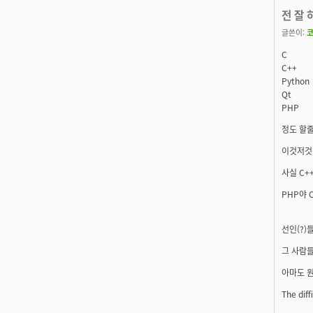
전 잘 
글쓴이:
C
C++
Python
Qt
PHP
정도 할줄
이것저것 
사실 C+
PHP야 
선인(?)
그 사람들
아마도 원
The diffi