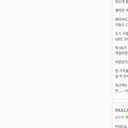
있는데 잘
셀빅은 개
BREW도
이놈도 C/
도스 시절
QB는 20
뭐 VB가
작업하면서
어떤건가 
한 가지를
걸 저 언
최근에는 
만....
PASC
글쓴이:
PASCA