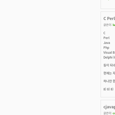
C Per
글쓴이:
l
C
Perl
Java
Php
Visual B
Delphi (
등이 되네
현재는 자
하나만 한
8) 8) 8)
cjav
글쓴이:
c