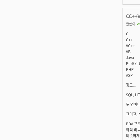
CC++
글쓴이:
e
C
C++
VC++
VB
Java
Perl(
PHP
ASP
정도...
SQL, HT
도 언어니
그리고, 
PDA 프로
아직 리눅
비슷하게 