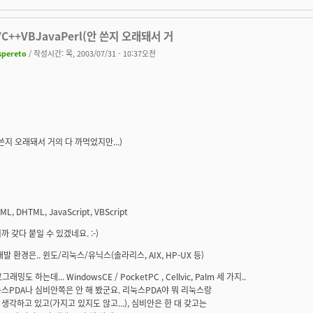
VC++VBJavaPerl(안 쓴지 오래돼서 거
spereto
/ 작성시간: 목, 2003/07/31 - 10:37오전
안 쓴지 오래돼서 거의 다 까먹었지만...)
ML, DHTML, JavaScript, VBScript
까 갖다 붙일 수 있겠네요. :-)
개발 환경은.. 윈도/리눅스/유닉스(솔라리스, AIX, HP-UX 등)
그래밍도 하는데... WindowsCE / PocketPC , Cellvic, Palm 세 가지..
스PDA나 심비안쪽은 안 해 봤군요. 리눅스PDA야 뭐 리눅스랑
생각하고 있고(가지고 있지도 않고...), 심비안은 한 대 갖고는