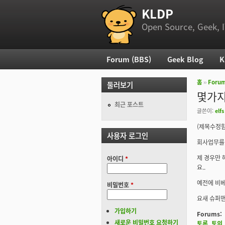
KLDP
부 메뉴
Open Source, Geek, I
Forum (BBS)
Geek Blog
K
주 메뉴
홈
››
Foru
둘러보기
현재 위
몇가지
최근 포스트
글쓴이:
elfs
(제목수정함
사용자 로그인
회사업무를 
제 경우만 
아이디
*
요..
예전에 비베
비밀번호
*
요새 슈퍼맨
가입하기
Forums:
새로운 비밀번호 요청하기
토론, 토의