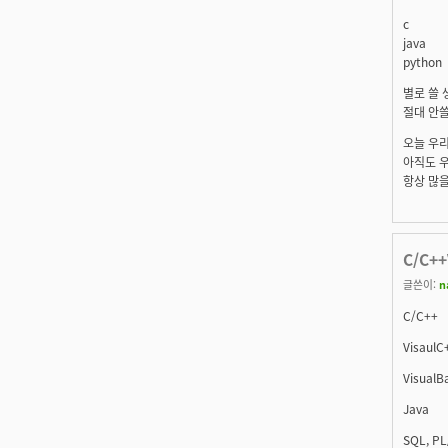
c
java
python
별로 쓸 
절대 안쓸
오늘 우리
아직도 우
항상 많을
C/C++
글쓴이:
n
C/C++
VisaulC
VisualB
Java
SQL, PL