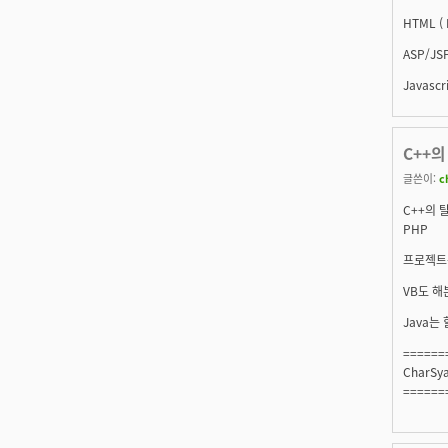
HTML ( 
ASP/JS
Javascr
C++의
글쓴이:
c
C++의 
PHP
프로젝트
VB도 해
Java는
======
CharSy
======