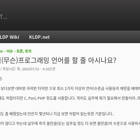
T...
LDP Wiki
KLDP.net
ms
››
이슈
››
토론, 토의
치
(무슨)프로그래밍 언어를 할 줄 아시나요?
/ 작성시간: 목, 2003/07/31 - 4:18오전
)
보다보면 대부분 자의반 타의반 으로 최소 2가지 이상의 언어(수준급 사용등의 제한을 배제하
해도 허접이지만 C, Perl, PHP 정도를 사용합니다. 적어도 실무에 뭐가 필요해서 만들어라.
도 좀 배웠었는데 안쓴지 몇년되니 지금 보면 아랍어 읽는듯한 기분입니다..
이 많다고 하는데 실무에 즉각 쓸만큼(또는 일주일 정도 더 보면 쓸만큼)의 수준으로 사용