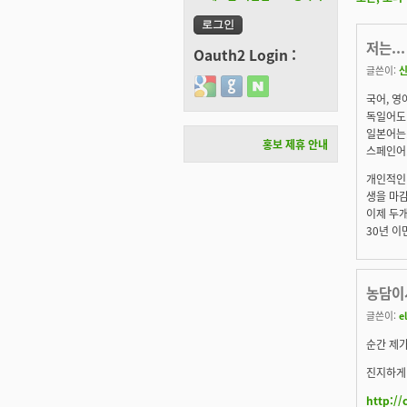
저는...
Oauth2 Login :
글쓴이:
Login with Google
Login with GitHub
Login with Naver
국어, 영
독일어도 
일본어는.
홍보 제휴 안내
스페인어.
개인적인 
생을 마
이제 두개
30년 이면
농담이
글쓴이:
el
순간 제
진지하게 
http://