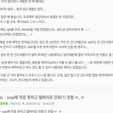
 쓰지 않다보니 개발은 안 해 봤네요.
인적+업무... 팜과 윈도계열은 업무...
 잠깐 해 봤습니다. 프로젝트 중단되어서 완결은 못 지었지만...
C++을 쓰죠. 뭐 PDA도 C/C++이고...
에는 QB를 주로, MASM을 가끔 만졌었는데... 윈도로 넘어오면서 뭐 ㅡ.ㅡ
01년에도 만졌었다는... :-)
 제일 오래 써먹은 언어입니다만, 최근 한 2년간은 거의 안 건드려봤군요. ASP도 안 건드려본지 2
 만지기 시작했었고, ASP를 주로 하게 되면서 서서히 손을 뗀 경우고...
싶어 한 번 건드려봤다가 얼마 후(혹은 나중에라도) 업무때문에 결국 익히고야 만 것들도 좀 
 깊게 배우기도 힘들지만, 벌판을 뛰어다닐려니 어쩔 수 없나 봅니다. -_-; 뭐 덕분에 다양한
어 하면서 써먹어보고 하는 짓도 할 수 있어 나름대로 재미는 있었습니다.
다른 건 거의 접어두고 주로 C/C++을 합니다. 근데, 일단 접고 안 건드리면 점점 까먹어버리니
.. 나머지는 그다지 건드려보지 못하고 있습니다.
AL - oop에 적응 못하고 델파이로 진화(?) 못함 ㅠ_ㅠ
무혼인형
/ 작성시간: 목, 2003/07/31 - 10:41오전
L - oop에 적응 못하고 델파이로 진화(?) 못함 ㅠ_ㅠ