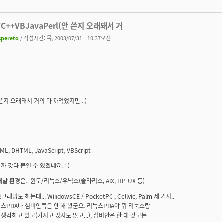
VC++VBJavaPerl(안 쓴지 오래돼서 거
spereto
/ 작성시간: 목, 2003/07/31 - 10:37오전
안 쓴지 오래돼서 거의 다 까먹었지만...)
ML, DHTML, JavaScript, VBScript
까 갖다 붙일 수 있겠네요. :-)
개발 환경은.. 윈도/리눅스/유닉스(솔라리스, AIX, HP-UX 등)
그래밍도 하는데... WindowsCE / PocketPC , Cellvic, Palm 세 가지..
스PDA나 심비안쪽은 안 해 봤군요. 리눅스PDA야 뭐 리눅스랑
생각하고 있고(가지고 있지도 않고...), 심비안은 한 대 갖고는