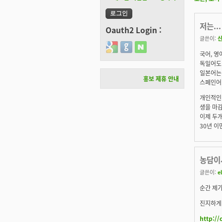
저는...
Oauth2 Login :
글쓴이:
Login with Google
Login with GitHub
Login with Naver
국어, 영
독일어도 
일본어는.
홍보 제휴 안내
스페인어.
개인적인 
생을 마
이제 두개
30년 이면
농담이
글쓴이:
el
순간 제
진지하게 
http://