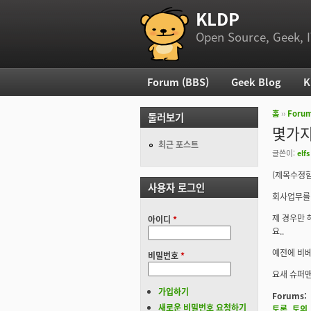
KLDP
부 메뉴
Open Source, Geek, I
Forum (BBS)
Geek Blog
K
주 메뉴
홈
››
Foru
둘러보기
현재 위
몇가지
최근 포스트
글쓴이:
elfs
(제목수정함
사용자 로그인
회사업무를 
제 경우만 
아이디
*
요..
예전에 비베
비밀번호
*
요새 슈퍼맨
가입하기
Forums:
새로운 비밀번호 요청하기
토론, 토의