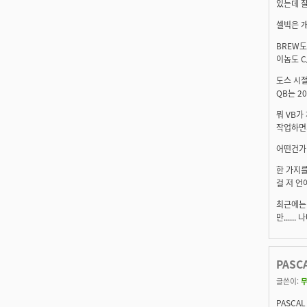
있는데 잘
셀빅은 개
BREW도
이놈도 C/
도스 시절
QB는 20
뭐 VB가
작업하면서
어떤건가 
한 가지를
걸 저 언
최근에는 
만....
PASC
글쓴이:
PASCA