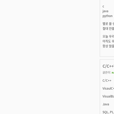
c
java
python
별로 쓸 
절대 안쓸
오늘 우리
아직도 우
항상 많을
C/C++
글쓴이:
n
C/C++
VisaulC
VisualB
Java
SQL, PL