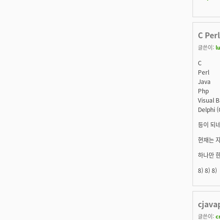
C Per
글쓴이:
l
C
Perl
Java
Php
Visual B
Delphi (
등이 되네
현재는 자
하나만 한
8) 8) 8)
cjav
글쓴이:
c