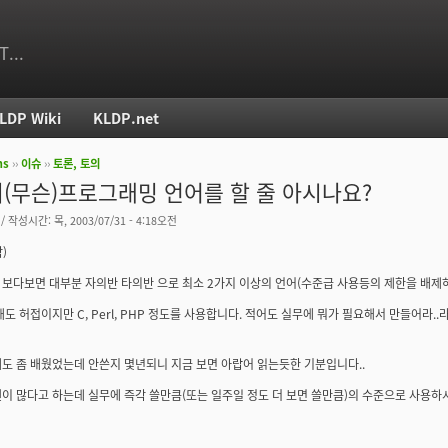
T...
LDP Wiki
KLDP.net
ms
››
이슈
››
토론, 토의
치
(무슨)프로그래밍 언어를 할 줄 아시나요?
/ 작성시간: 목, 2003/07/31 - 4:18오전
)
보다보면 대부분 자의반 타의반 으로 최소 2가지 이상의 언어(수준급 사용등의 제한을 배제하
해도 허접이지만 C, Perl, PHP 정도를 사용합니다. 적어도 실무에 뭐가 필요해서 만들어라.
도 좀 배웠었는데 안쓴지 몇년되니 지금 보면 아랍어 읽는듯한 기분입니다..
이 많다고 하는데 실무에 즉각 쓸만큼(또는 일주일 정도 더 보면 쓸만큼)의 수준으로 사용