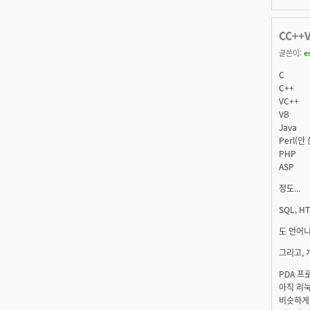
CC++
글쓴이:
e
C
C++
VC++
VB
Java
Perl(
PHP
ASP
정도...
SQL, HT
도 언어니
그리고, 
PDA 프로
아직 리눅
비슷하게 