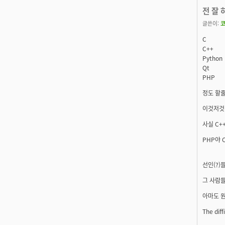
전 잘 
글쓴이:
C
C++
Python
Qt
PHP
정도 할줄
이것저것 
사실 C+
PHP야 
선인(?)
그 사람들
아마도 원
The diffi