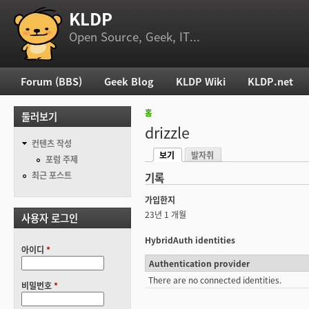
KLDP
부 메뉴
Open Source, Geek, IT...
Forum (BBS)
Geek Blog
KLDP Wiki
KLDP.net
주 메뉴
홈
둘러보기
현재 위치
drizzle
컨텐츠 작성
보기
발자취
기본탭
포럼 주제
(활성탭)
최근 포스트
기록
가입한지
23년 1 개월
사용자 로그인
HybridAuth identities
아이디
*
Authentication provider
There are no connected identities.
비밀번호
*