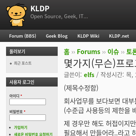
KLDP
부 메뉴
Open Source, Geek, IT...
Forum (BBS)
Geek Blog
KLDP Wiki
KLDP.net
주 메뉴
홈
››
Forums
››
이슈
››
토론
둘러보기
현재 위치
몇가지(무슨)프로
최근 포스트
글쓴이:
elfs
/ 작성시간: 목, 2
사용자 로그인
(제목수정함)
아이디
*
회사업무를 보다보면 대부분
(수준급 사용등의 제한을 
비밀번호
*
제 경우만 해도 허접이지만 C
가입하기
필요해서 만들어라..라고 
새로운 비밀번호 요청하기