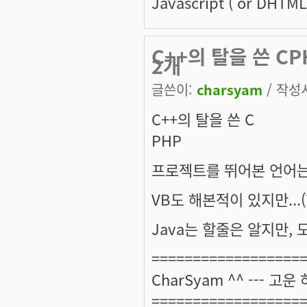
Javascript ( or DHTM
C++의 탈을 쓴 
2개
글쓴이:
charsyam
/ 작성시
C++의 탈을 쓴 C
PHP
프로젝트를 뛰어본 언어는
VB도 해본적이 있지만...
Java는 할줄은 알지만, 모
==================
CharSyam ^^ --- 고운
==================