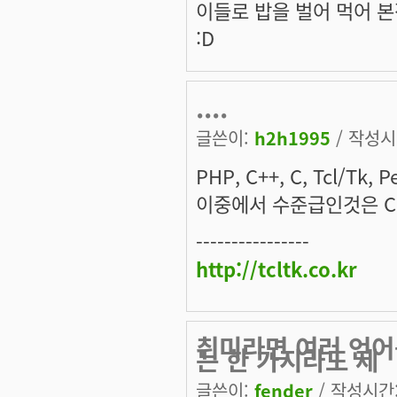
이들로 밥을 벌어 먹어 본
:D
....
글쓴이:
h2h1995
/ 작성시간
PHP, C++, C, Tcl/Tk, 
이중에서 수준급인것은 C, 
----------------
http://tcltk.co.kr
취미라면 여러 언어
는 한 가지라도 제
글쓴이:
fender
/ 작성시간: 