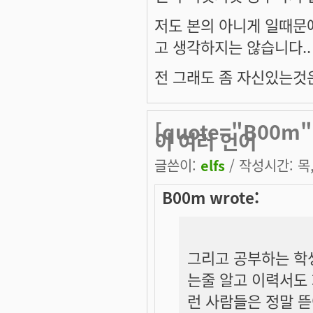
저도 본의 아니게 일때문
고 생각하지는 않습니다..
전 그래도 좀 자신있는것은 
[quote="B00
이 여러 언어
글쓴이:
elfs
/ 작성시간: 목, 
B00m wrote:
그리고 공부하는 학
는줄 알고 이력서도
런 사람들은 정말 뜯