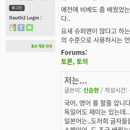
예전에 비베도 좀 배웠었는
다..
Oauth2 Login :
Login with Google
Login with GitHub
Login with Naver
요새 슈퍼맨이 많다고 하는
의 수준으로 사용하시는 
홍보 제휴 안내
Forums:
토론, 토의
저는...
글쓴이:
신승한
/ 작성시간: 목
국어, 영어 를 할줄 압니다
독일어도 재미는 있는데..
일본어는..도저희 글자들
스페인어..도 조금 배웠는