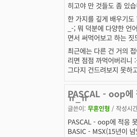
히고야 만 것들도 좀 있습
한 가지를 깊게 배우기도 
_-; 뭐 덕분에 다양한 언
면서 써먹어보고 하는 짓
최근에는 다른 건 거의 접어
리면 점점 까먹어버리니 :-
그다지 건드려보지 못하고
PASCAL - oop
ㅠ_ㅠ
글쓴이:
무혼인형
/ 작성시간: 
PASCAL - oop에 적응
BASIC - MSX(15년이 넘