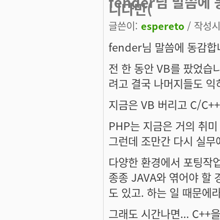
fender님 말씀에
니다만(
글쓴이:
espereto
/ 작성시간
fender님 말씀에 동감합
전 한 동안 VB를 팠었습니
려고 결국 나머지들도 익
지금은 VB 버리고 C/C++
PHP는 지금은 거의 취미
그런데 조만간 다시 실무에서
다양한 환경에서 포팅작업
종종 JAVA와 엮어야 할 
도 있고. 하는 일 때문에
그래도 시간나면... C++을