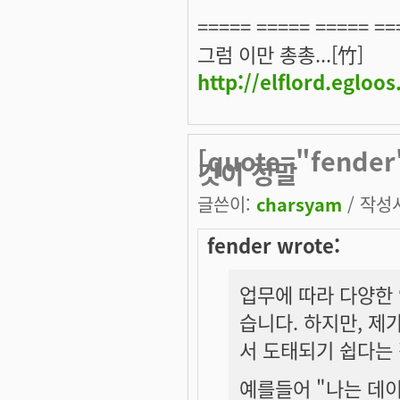
===== ===== ===== ==
그럼 이만 총총...[竹]
http://elflord.egloo
[quote="fend
것이 정말
글쓴이:
charsyam
/ 작성시
fender wrote:
업무에 따라 다양한 
습니다. 하지만, 제
서 도태되기 쉽다는
예를들어 "나는 데이