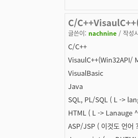
C/C++VisaulC++
글쓴이:
nachnine
/ 작성시간
C/C++
VisaulC++(Win32API/ 
VisualBasic
Java
SQL, PL/SQL ( L -> la
HTML ( L -> Lanauge ^
ASP/JSP ( 이것도 언어 ?