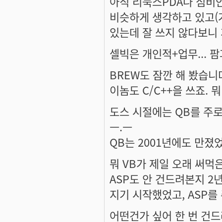
아직 리눅스PDA나 심비안
비슷하게 생각하고 있고(가
있는데 잘 쓰지 않다보니 
셀빅은 개인적+업무... 팜
BREW도 잠깐 해 봤습니
이놈도 C/C++을 쓰죠. 뭐 
도스 시절에는 QB를 주로
ㅡ.ㅡ
QB는 2001년에도 만졌었다는
뭐 VB가 제일 오래 써먹
ASP도 안 건드려본지 2년
지기 시작했었고, ASP를 
어떤건가 싶어 한 번 건