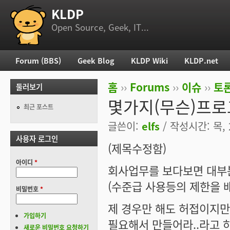
KLDP
부 메뉴
Open Source, Geek, IT...
Forum (BBS)
Geek Blog
KLDP Wiki
KLDP.net
주 메뉴
홈
››
Forums
››
이슈
››
토론
둘러보기
현재 위치
몇가지(무슨)프로
최근 포스트
글쓴이:
elfs
/ 작성시간: 목, 2
사용자 로그인
(제목수정함)
아이디
*
회사업무를 보다보면 대부분
(수준급 사용등의 제한을 
비밀번호
*
제 경우만 해도 허접이지만 C
가입하기
필요해서 만들어라..라고 
새로운 비밀번호 요청하기