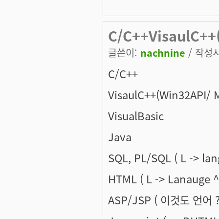
C/C++VisaulC++
글쓴이:
nachnine
/ 작성시간
C/C++
VisaulC++(Win32API/ 
VisualBasic
Java
SQL, PL/SQL ( L -> la
HTML ( L -> Lanauge ^
ASP/JSP ( 이것도 언어 ?