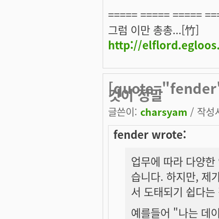
===== ===== ===== ==
그럼 이만 총총...[竹]
http://elflord.egloo
[quote="fend
것이 정말
글쓴이:
charsyam
/ 작성시
fender wrote:
업무에 따라 다양한 
습니다. 하지만, 제
서 도태되기 쉽다는
예를들어 "나는 데이