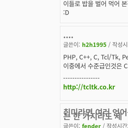
이들로 밥을 벌어 먹어 본
:D
....
글쓴이:
h2h1995
/ 작성시간
PHP, C++, C, Tcl/Tk, 
이중에서 수준급인것은 C, 
----------------
http://tcltk.co.kr
취미라면 여러 언어
는 한 가지라도 제
글쓴이:
fender
/ 작성시간: 