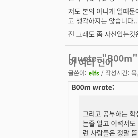
저도 본의 아니게 일때문
고 생각하지는 않습니다..
전 그래도 좀 자신있는것은 
[quote="B00
이 여러 언어
글쓴이:
elfs
/ 작성시간: 목, 
B00m wrote:
그리고 공부하는 학
는줄 알고 이력서도
런 사람들은 정말 뜯