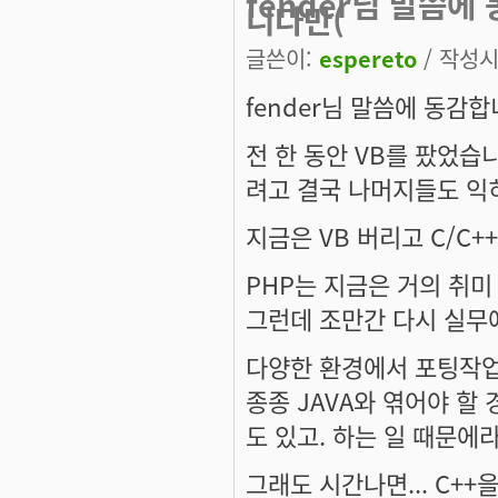
fender님 말씀에
니다만(
글쓴이:
espereto
/ 작성시간
fender님 말씀에 동감합
전 한 동안 VB를 팠었습니
려고 결국 나머지들도 익
지금은 VB 버리고 C/C++
PHP는 지금은 거의 취미
그런데 조만간 다시 실무에서
다양한 환경에서 포팅작업
종종 JAVA와 엮어야 할 
도 있고. 하는 일 때문에
그래도 시간나면... C++을