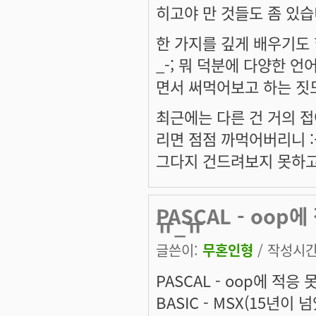
히고야 만 것들도 좀 있습
한 가지를 깊게 배우기도 
_-; 뭐 덕분에 다양한 언
면서 써먹어보고 하는 짓
최근에는 다른 건 거의 접어
리면 점점 까먹어버리니 :-
그다지 건드려보지 못하고
PASCAL - oop
ㅠ_ㅠ
글쓴이:
무혼인형
/ 작성시간: 
PASCAL - oop에 적응
BASIC - MSX(15년이 넘