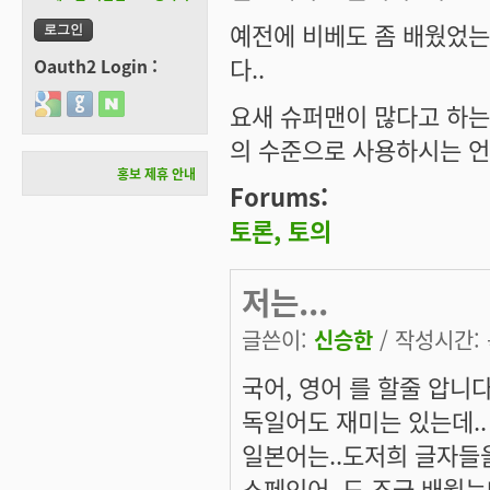
예전에 비베도 좀 배웠었는
다..
Oauth2 Login :
Login with Google
Login with GitHub
Login with Naver
요새 슈퍼맨이 많다고 하는
의 수준으로 사용하시는 
홍보 제휴 안내
Forums:
토론, 토의
저는...
글쓴이:
신승한
/ 작성시간: 목
국어, 영어 를 할줄 압니다
독일어도 재미는 있는데..
일본어는..도저희 글자들
스페인어..도 조금 배웠는