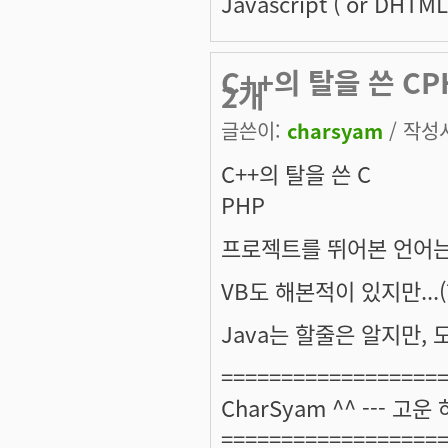
Javascript ( or DHTM
C++의 탈을 쓴 
2개
글쓴이:
charsyam
/ 작성시
C++의 탈을 쓴 C
PHP
프로젝트를 뛰어본 언어는
VB도 해본적이 있지만...
Java는 할줄은 알지만, 모
==================
CharSyam ^^ --- 고운
==================