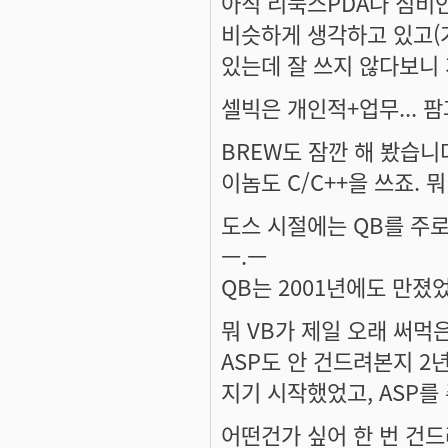
아직 리눅스PDA나 심비안
비슷하게 생각하고 있고(가
있는데 잘 쓰지 않다보니 
셀빅은 개인적+업무... 팜
BREW도 잠깐 해 봤습니
이놈도 C/C++을 쓰죠. 뭐 
도스 시절에는 QB를 주로
ㅡ.ㅡ
QB는 2001년에도 만졌었다는
뭐 VB가 제일 오래 써먹
ASP도 안 건드려본지 2년
지기 시작했었고, ASP를 
어떤건가 싶어 한 번 건