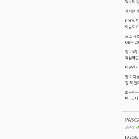
있는데 잘
셀빅은 개
BREW도
이놈도 C/
도스 시절
QB는 20
뭐 VB가
작업하면서
어떤건가 
한 가지를
걸 저 언
최근에는 
만....
PASC
글쓴이:
PASCA