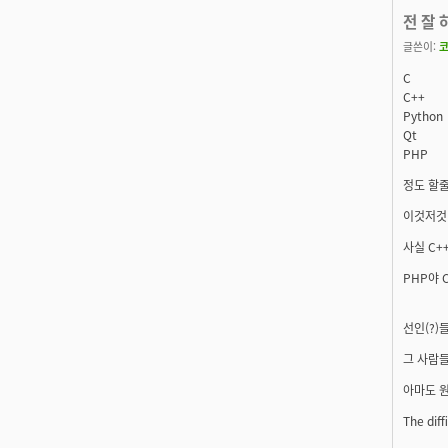
전 잘 
글쓴이:
C
C++
Python
Qt
PHP
정도 할줄
이것저것 
사실 C+
PHP야 
선인(?)
그 사람들
아마도 원
The diffi