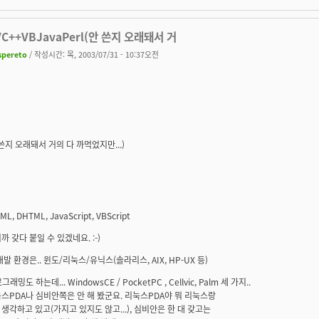
VC++VBJavaPerl(안 쓴지 오래돼서 거
spereto
/ 작성시간: 목, 2003/07/31 - 10:37오전
안 쓴지 오래돼서 거의 다 까먹었지만...)
ML, DHTML, JavaScript, VBScript
까 갖다 붙일 수 있겠네요. :-)
개발 환경은.. 윈도/리눅스/유닉스(솔라리스, AIX, HP-UX 등)
그래밍도 하는데... WindowsCE / PocketPC , Cellvic, Palm 세 가지..
스PDA나 심비안쪽은 안 해 봤군요. 리눅스PDA야 뭐 리눅스랑
생각하고 있고(가지고 있지도 않고...), 심비안은 한 대 갖고는