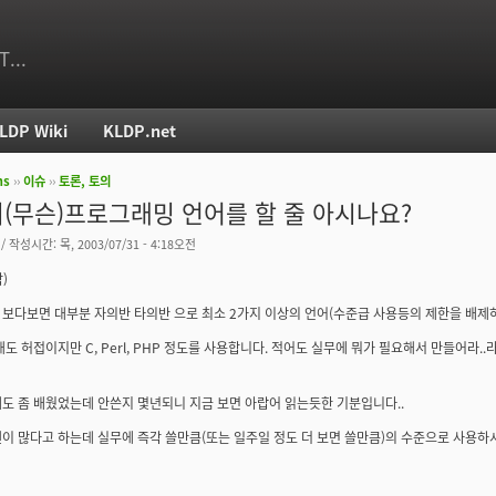
T...
LDP Wiki
KLDP.net
ms
››
이슈
››
토론, 토의
치
(무슨)프로그래밍 언어를 할 줄 아시나요?
/ 작성시간: 목, 2003/07/31 - 4:18오전
)
보다보면 대부분 자의반 타의반 으로 최소 2가지 이상의 언어(수준급 사용등의 제한을 배제하
해도 허접이지만 C, Perl, PHP 정도를 사용합니다. 적어도 실무에 뭐가 필요해서 만들어라.
도 좀 배웠었는데 안쓴지 몇년되니 지금 보면 아랍어 읽는듯한 기분입니다..
이 많다고 하는데 실무에 즉각 쓸만큼(또는 일주일 정도 더 보면 쓸만큼)의 수준으로 사용