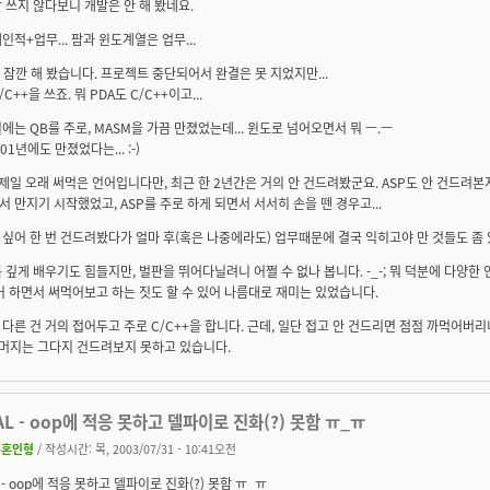
 쓰지 않다보니 개발은 안 해 봤네요.
인적+업무... 팜과 윈도계열은 업무...
 잠깐 해 봤습니다. 프로젝트 중단되어서 완결은 못 지었지만...
C++을 쓰죠. 뭐 PDA도 C/C++이고...
에는 QB를 주로, MASM을 가끔 만졌었는데... 윈도로 넘어오면서 뭐 ㅡ.ㅡ
01년에도 만졌었다는... :-)
 제일 오래 써먹은 언어입니다만, 최근 한 2년간은 거의 안 건드려봤군요. ASP도 안 건드려본지 2
 만지기 시작했었고, ASP를 주로 하게 되면서 서서히 손을 뗀 경우고...
싶어 한 번 건드려봤다가 얼마 후(혹은 나중에라도) 업무때문에 결국 익히고야 만 것들도 좀 
 깊게 배우기도 힘들지만, 벌판을 뛰어다닐려니 어쩔 수 없나 봅니다. -_-; 뭐 덕분에 다양한
어 하면서 써먹어보고 하는 짓도 할 수 있어 나름대로 재미는 있었습니다.
다른 건 거의 접어두고 주로 C/C++을 합니다. 근데, 일단 접고 안 건드리면 점점 까먹어버리니
.. 나머지는 그다지 건드려보지 못하고 있습니다.
AL - oop에 적응 못하고 델파이로 진화(?) 못함 ㅠ_ㅠ
무혼인형
/ 작성시간: 목, 2003/07/31 - 10:41오전
L - oop에 적응 못하고 델파이로 진화(?) 못함 ㅠ_ㅠ