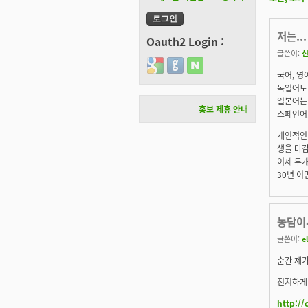
저는...
Oauth2 Login :
글쓴이:
Login with Google
Login with GitHub
Login with Naver
국어, 영
독일어도 
일본어는.
홍보 제휴 안내
스페인어.
개인적인 
생을 마
이제 두개
30년 이면
농담이
글쓴이:
el
순간 제
진지하게 
http://