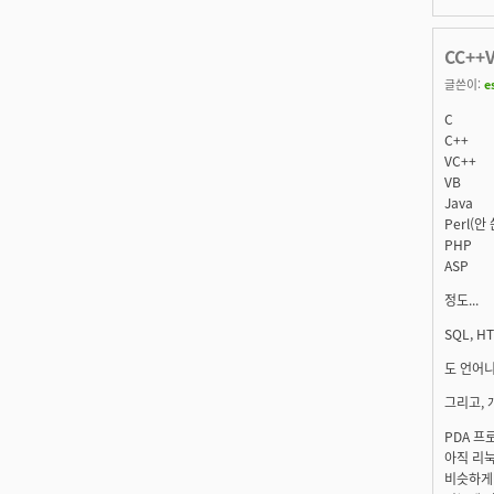
CC++
글쓴이:
e
C
C++
VC++
VB
Java
Perl(
PHP
ASP
정도...
SQL, HT
도 언어니
그리고, 
PDA 프로
아직 리눅
비슷하게 