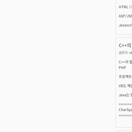
HTML ( 
ASP/JS
Javascr
C++의
글쓴이:
c
C++의 
PHP
프로젝트
VB도 해
Java는
======
CharSy
======