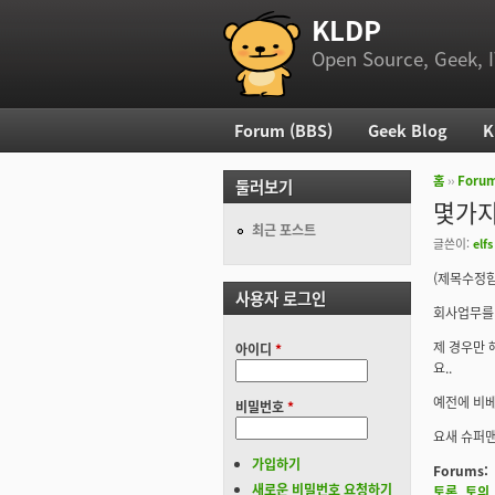
KLDP
부 메뉴
Open Source, Geek, I
Forum (BBS)
Geek Blog
K
주 메뉴
홈
››
Foru
둘러보기
현재 위
몇가지
최근 포스트
글쓴이:
elfs
(제목수정함
사용자 로그인
회사업무를 
제 경우만 
아이디
*
요..
예전에 비베
비밀번호
*
요새 슈퍼맨
가입하기
Forums:
새로운 비밀번호 요청하기
토론, 토의