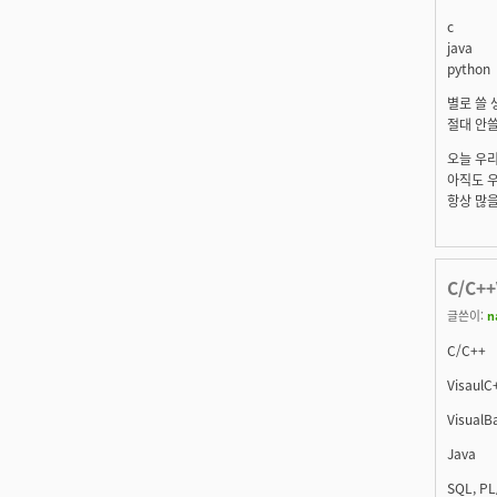
c
java
python
별로 쓸 
절대 안쓸
오늘 우리
아직도 우
항상 많을
C/C++
글쓴이:
n
C/C++
VisaulC
VisualB
Java
SQL, PL