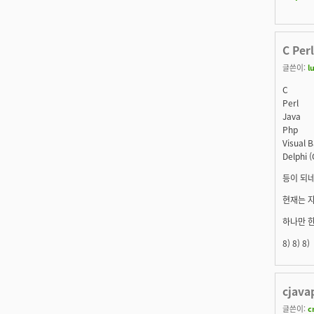
C Per
글쓴이:
l
C
Perl
Java
Php
Visual B
Delphi (
등이 되네
현재는 자
하나만 한
8) 8) 8)
cjav
글쓴이:
c