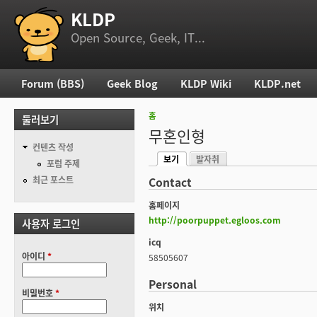
KLDP
부 메뉴
Open Source, Geek, IT...
Forum (BBS)
Geek Blog
KLDP Wiki
KLDP.net
주 메뉴
홈
둘러보기
현재 위치
무혼인형
컨텐츠 작성
보기
발자취
기본탭
포럼 주제
(활성탭)
최근 포스트
Contact
홈페이지
http://poorpuppet.egloos.com
사용자 로그인
icq
아이디
*
58505607
Personal
비밀번호
*
위치