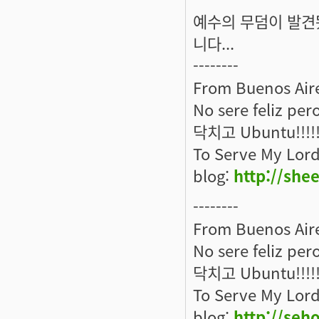
예수의 무덤이 발견
니다...
--------
From Buenos Aire
No sere feliz per
닥치고 Ubuntu!!!!
To Serve My Lord
blog:
http://she
--------
From Buenos Aire
No sere feliz per
닥치고 Ubuntu!!!!
To Serve My Lord
blog:
http://seh