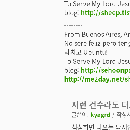
To Serve My Lord Jes
blog:
http://sheep.ti
--------
From Buenos Aires, A
No sere feliz pero ten
닥치고 Ubuntu!!!!!
To Serve My Lord Jes
blog:
http://sehoonp
http://me2day.net/s
저런 건수라도 
글쓴이:
kyagrd
/ 작성시간
심심하면 나오는 낚시