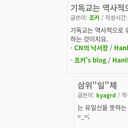
기독교는 역사적
글쓴이:
죠커
/ 작성시간: 금
기독교는 역사적으로 
하는 것이지요.
-
CN의 낙서장
/
Han
-
죠커's blog
/
HanI
삼위"일"체
글쓴이:
kyagrd
/ 작
는 유일신을 뜻하는
=_=;