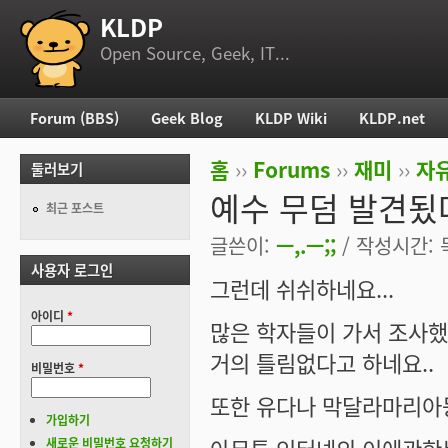
KLDP
부 메뉴
Open Source, Geek, IT...
Forum (BBS)
Geek Blog
KLDP Wiki
KLDP.net
주 메뉴
홈
››
Forums
››
재미
››
자
둘러보기
현재 위치
예수 무덤 발견됬
최근 포스트
글쓴이:
ㅡ,.ㅡ;;
/ 작성시간: 목,
사용자 로그인
그런데 쉬쉬하네요...
아이디
*
많은 학자들이 가서 조사했
거의 틀림없다고 하네요..
비밀번호
*
또한 유다나 막달라마리아등
가입하기
새로운 비밀번호 요청하기