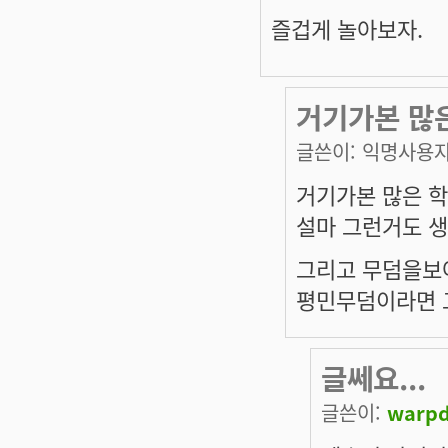
즐겁게 놀아보자.
거기가본 많
글쓴이:
익명사용
거기가본 많은 학
설마 그런거도 
그리고 무덤을보아
평민무덤이라면 
글쎄요...
글쓴이:
warpd