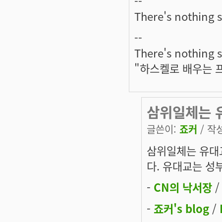
--
There's nothing s
--
There's nothing s
"하스켈로 배우는 
삼위일체는 
글쓴이:
죠커
/ 작성
삼위일체는 유대
다. 유대교는 성
-
CN의 낙서장
-
죠커's blog
/