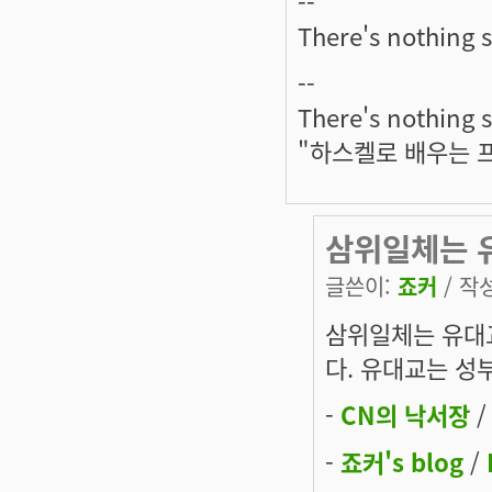
--
There's nothing s
--
There's nothing s
"하스켈로 배우는 
삼위일체는 
글쓴이:
죠커
/ 작성
삼위일체는 유대
다. 유대교는 성
-
CN의 낙서장
-
죠커's blog
/