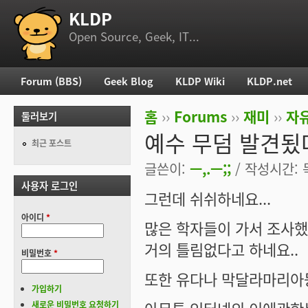
KLDP
부 메뉴
Open Source, Geek, IT...
Forum (BBS)
Geek Blog
KLDP Wiki
KLDP.net
주 메뉴
홈
››
Forums
››
재미
››
자
둘러보기
현재 위치
예수 무덤 발견됬
최근 포스트
글쓴이:
ㅡ,.ㅡ;;
/ 작성시간: 목,
사용자 로그인
그런데 쉬쉬하네요...
아이디
*
많은 학자들이 가서 조사했
거의 틀림없다고 하네요..
비밀번호
*
또한 유다나 막달라마리아등
가입하기
새로운 비밀번호 요청하기