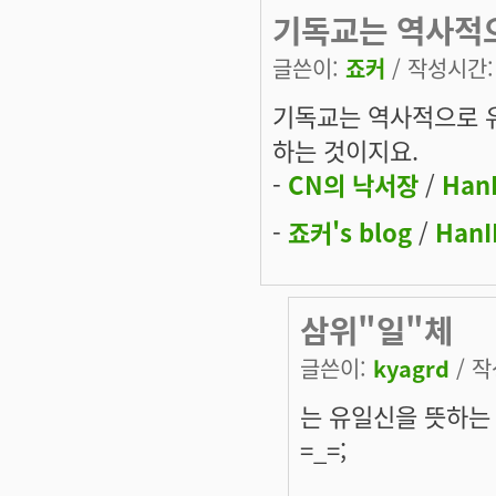
기독교는 역사적
글쓴이:
죠커
/ 작성시간: 금
기독교는 역사적으로 
하는 것이지요.
-
CN의 낙서장
/
Han
-
죠커's blog
/
HanI
삼위"일"체
글쓴이:
kyagrd
/ 작
는 유일신을 뜻하는
=_=;