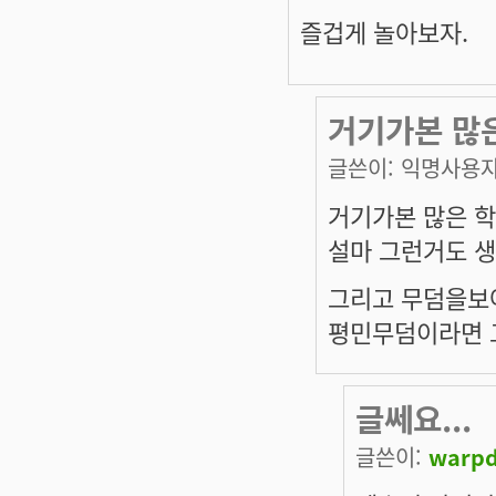
즐겁게 놀아보자.
거기가본 많
글쓴이:
익명사용
거기가본 많은 학
설마 그런거도 
그리고 무덤을보아
평민무덤이라면 
글쎄요...
글쓴이:
warpd