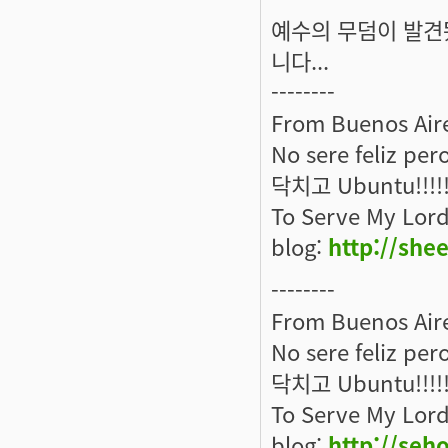
예수의 무덤이 발견
니다...
--------
From Buenos Aire
No sere feliz per
닥치고 Ubuntu!!!!
To Serve My Lord
blog:
http://she
--------
From Buenos Aire
No sere feliz per
닥치고 Ubuntu!!!!
To Serve My Lord
blog:
http://seh