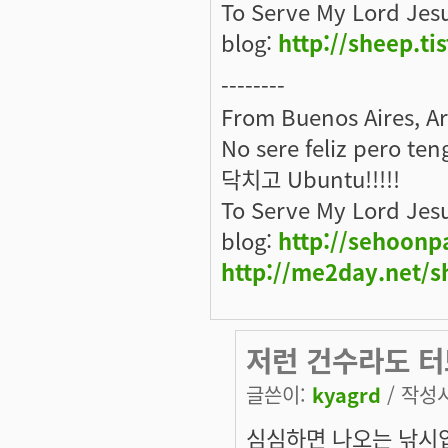
To Serve My Lord Jes
blog:
http://sheep.ti
--------
From Buenos Aires, A
No sere feliz pero ten
닥치고 Ubuntu!!!!!
To Serve My Lord Jes
blog:
http://sehoonp
http://me2day.net/s
저런 건수라도 
글쓴이:
kyagrd
/ 작성시간
심심하면 나오는 낚시