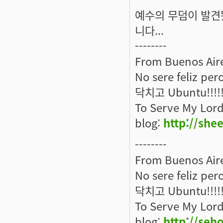
예수의 무덤이 발견
니다...
--------
From Buenos Aire
No sere feliz per
닥치고 Ubuntu!!!!
To Serve My Lord
blog:
http://she
--------
From Buenos Aire
No sere feliz per
닥치고 Ubuntu!!!!
To Serve My Lord
blog:
http://seh