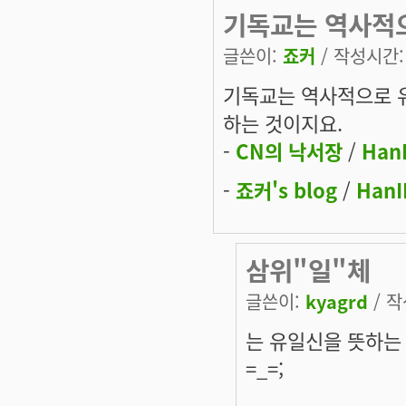
기독교는 역사적
글쓴이:
죠커
/ 작성시간: 금
기독교는 역사적으로 
하는 것이지요.
-
CN의 낙서장
/
Han
-
죠커's blog
/
HanI
삼위"일"체
글쓴이:
kyagrd
/ 작
는 유일신을 뜻하는
=_=;