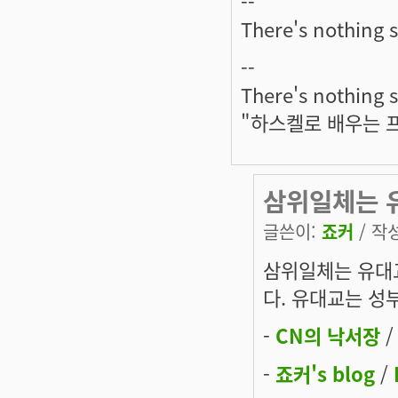
--
There's nothing s
--
There's nothing s
"하스켈로 배우는 
삼위일체는 
글쓴이:
죠커
/ 작성
삼위일체는 유대
다. 유대교는 성
-
CN의 낙서장
-
죠커's blog
/