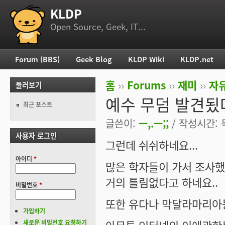
KLDP
부 메뉴
Open Source, Geek, IT...
Forum (BBS)
Geek Blog
KLDP Wiki
KLDP.net
주 메뉴
홈
››
Forums
››
재미
››
자
둘러보기
현재 위치
예수 무덤 발견됬
최근 포스트
글쓴이:
ㅡ,.ㅡ;;
/ 작성시간: 목,
사용자 로그인
그런데 쉬쉬하네요...
아이디
*
많은 학자들이 가서 조사했
거의 틀림없다고 하네요..
비밀번호
*
또한 유다나 막달라마리아등
가입하기
새로운 비밀번호 요청하기