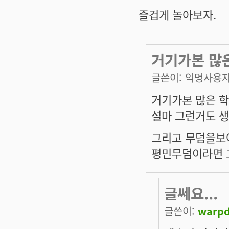
즐겁게 놀아보자.
거기가본 많
글쓴이:
익명사용
거기가본 많은 학
설마 그런거도 
그리고 무덤을보아
평민무덤이라면 
글쎄요...
글쓴이:
warpd