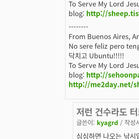
To Serve My Lord Jes
blog:
http://sheep.ti
--------
From Buenos Aires, A
No sere feliz pero ten
닥치고 Ubuntu!!!!!
To Serve My Lord Jes
blog:
http://sehoonp
http://me2day.net/s
저런 건수라도 
글쓴이:
kyagrd
/ 작성시간
심심하면 나오는 낚시