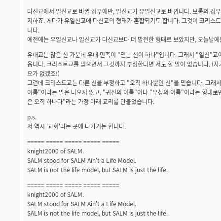
다신교에서 일신교로 바뀔 경우에만, 일신교가 유일신교로 바뀝니다. 보통의 경우
지하죠. 게다가 유일신교에 다신교의 형태가 혼합되기도 합니다. 그것이 크리스트
니다.
예전에는 유일신교나 일신교가 다신교보다 더 발전한 형태로 보았지만, 오늘날에는
유대교는 많은 신 가운데 유대 민족이 "믿는 신이 하나"입니다. 그래서 "일신"교
옵니다. 크리스트교를 믿으면서 그것까지 부정한다면 저도 할 말이 없습니다. (자
요가 없겠죠!)
그런데 크리스트교는 다른 신을 부정하고 "오직 하나뿐인 신"을 믿습니다. 그래서
이름"이라는 말은 나오지 않고, "귀신의 이름"이나 "우상의 이름"이라는 형태로
은 오직 하나다"라는 가정 아래 교리를 만들었습니다.
p.s.
저 역시 '교회'라는 곳에 나가기는 합니다.
===== ===== ===== ===== =====
knight2000 of SALM.
SALM stood for SALM Ain't a Life Model.
SALM is not the life model, but SALM is just the life.
===== ===== ===== ===== =====
knight2000 of SALM.
SALM stood for SALM Ain't a Life Model.
SALM is not the life model, but SALM is just the life.