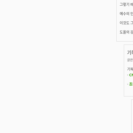
그렇기 때
예수의 인
이것도 그
도올의 강
기
글쓴
기독
-
C
-
죠