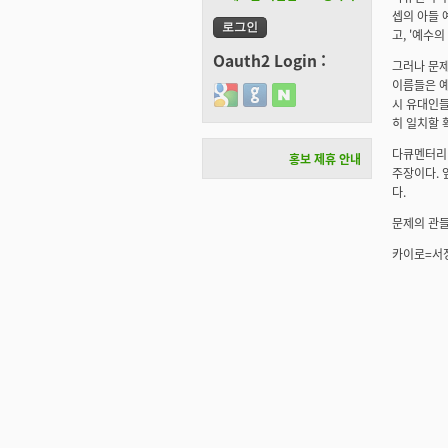
셉의 아들 
고, '예수
Oauth2 Login :
그러나 문제
이름들은 예
Login with Google
Login with GitHub
Login with Naver
시 유대인들
히 일치할 
다큐멘터리 
홍보 제휴 안내
주장이다. 
다.
문제의 관들
카이로=서정