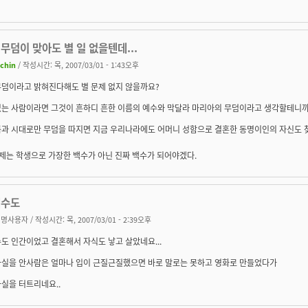
무덤이 맞아도 별 일 없을텐데...
achin
/ 작성시간: 목, 2007/03/01 - 1:43오후
무덤이라고 밝혀진다해도 별 문제 없지 않을까요?
있는 사람이라면 그것이 흔하디 흔한 이름의 예수와 막달라 마리아의 무덤이라고 생각할테니까
과 시대로만 무덤을 따지면 지금 우리나라에도 어머니 성함으로 결혼한 동명이인의 자신도 찾을
)a 이제는 학생으로 가장한 백수가 아닌 진짜 백수가 되어야겠다.
예수도
익명사용자
/ 작성시간: 목, 2007/03/01 - 2:39오후
도 인간이었고 결혼해서 자식도 낳고 살았네요...
사실을 안사람은 얼마나 입이 근질근질했으면 바로 말로는 못하고 영화로 만들었다가
실을 터트리네요..