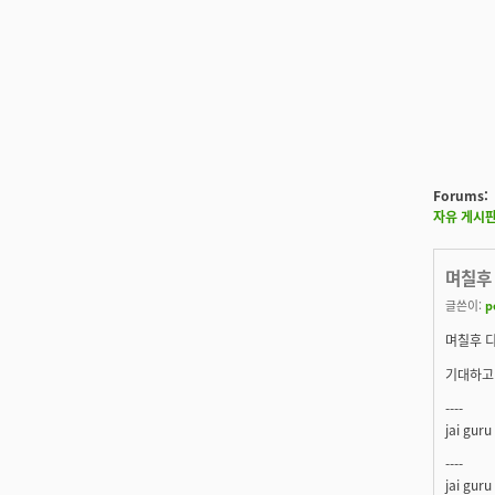
Forums:
자유 게시
며칠후
글쓴이:
p
며칠후 
기대하고 
----
jai guru
----
jai guru