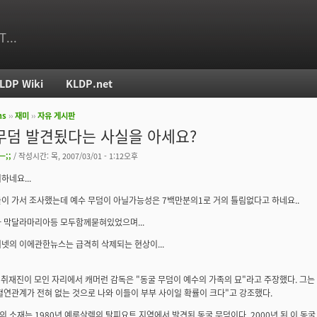
T...
LDP Wiki
KLDP.net
ms
››
재미
››
자유 게시판
치
무덤 발견됬다는 사실을 아세요?
ㅡ;;
/ 작성시간: 목, 2007/03/01 - 1:12오후
하네요...
이 가서 조사했는데 예수 무덤이 아닐가능성은 7백만분의1로 거의 틀림없다고 하네요..
 막달라마리아등 모두함께묻혀있었으며...
넷의 이에관한뉴스는 급격히 삭제되는 현상이...
 취재진이 모인 자리에서 캐머런 감독은 "동굴 무덤이 예수의 가족의 묘"라고 주장했다. 그는 또
혈연관계가 전혀 없는 것으로 나와 이들이 부부 사이일 확률이 크다"고 강조했다.
 소재는 1980년 예루살렘의 탈피요트 지역에서 발견된 동굴 무덤이다. 2000년 된 이 동굴 