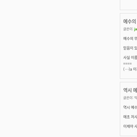
예수의 
글쓴이:
j
예수의 
믿음이 
사실 이름
====
( - -
역시 
글쓴이:
역시 예수
애초 저
이제야 사