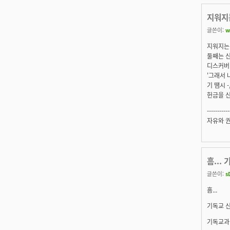
지워지
글쓴이:
w
지워지는 
둘째는 
디스커버
'그래서 
기 땜시 -,
헌금을 
-----------
자유와 
흠...
글쓴이:
s
흠...
기독교 신
기독교과 