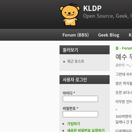
KLDP
부 메뉴
Open Source, Geek, I
Forum (BBS)
Geek Blog
K
주 메뉴
홈
››
Foru
둘러보기
현재 위
예수 
최근 포스트
글쓴이:
ㅡ,.
그런데 쉬쉬
사용자 로그인
많은 학자들
또한 유다나
아이디
*
아무튼 인터
비밀번호
*
"
300여명의
달레나 간 
가입하기
새로운 비밀번호 요청하기
다큐멘터리의