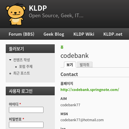
KLDP
부 메뉴
Open Source, Geek, IT...
Forum (BBS)
Geek Blog
KLDP Wiki
KLDP.net
주 메뉴
홈
둘러보기
현재 위치
codebank
컨텐츠 작성
보기
발자취
기본탭
포럼 주제
(활성탭)
최근 포스트
Contact
홈페이지
http://codebank.springnote.com/
사용자 로그인
AIM
아이디
*
codebank77
MSN
비밀번호
*
codebank77@hotmail.com
icq