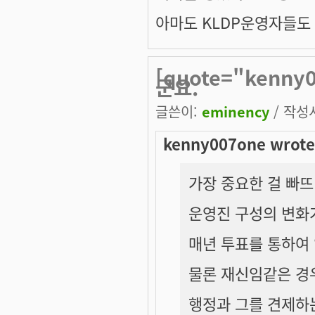
아마도 KLDP운영자들도 
[quote="kenn
군요.
글쓴이:
eminency
/ 작성시
kenny007one wrote
가장 중요한 걸 빠
운영진 구성의 변화
매년 투표를 통하여
물론 재신임같은 경
행정과 그를 견제하