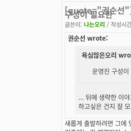
[quote="권순선
구성이 필요한
글쓴이:
나는오리
/ 작성시간: 
권순선 wrote:
욕심많은오리 wrot
운영진 구성이 
... 뒤에 생략한 
하고싶은 건지 잘 
새롭게 출발하려면 그에 