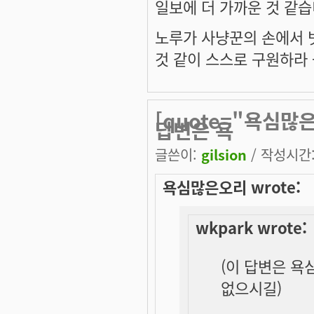
일보에 더 가까운 것 같습
노루가 사냥꾼의 손에서 
것 같이 스스로 구원하라 -
[quote="욕심많은
답변은 욕
글쓴이:
gilsion
/ 작성시간: 
욕심많은오리 wrote:
wkpark wrote:
(이 답변은 욕
없으시길)