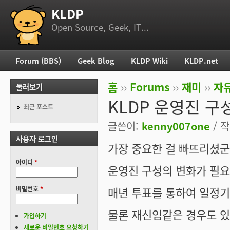
KLDP
부 메뉴
Open Source, Geek, IT...
Forum (BBS)
Geek Blog
KLDP Wiki
KLDP.net
주 메뉴
홈
››
Forums
››
재미
››
자
둘러보기
현재 위치
KLDP 운영진 구
최근 포스트
글쓴이:
kenny007one
/ 작
사용자 로그인
가장 중요한 걸 빠뜨리셨군
아이디
*
운영진 구성의 변화가 필요
매년 투표를 통하여 일정기
비밀번호
*
물론 재신임같은 경우도 있
가입하기
새로운 비밀번호 요청하기