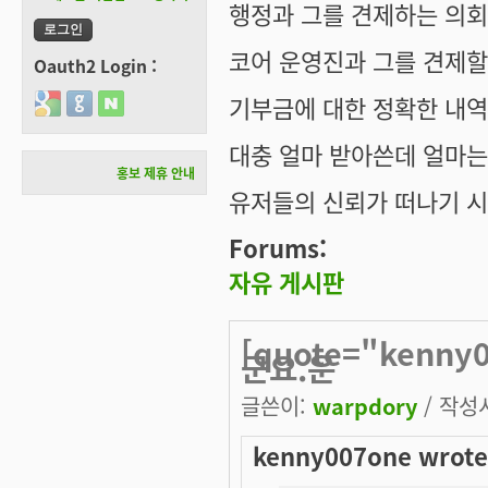
행정과 그를 견제하는 의
코어 운영진과 그를 견제할
Oauth2 Login :
기부금에 대한 정확한 내역
Login with Google
Login with GitHub
Login with Naver
대충 얼마 받아쓴데 얼마는
홍보 제휴 안내
유저들의 신뢰가 떠나기 시
Forums:
자유 게시판
[quote="kenn
군요.운
글쓴이:
warpdory
/ 작성시
kenny007one wrote