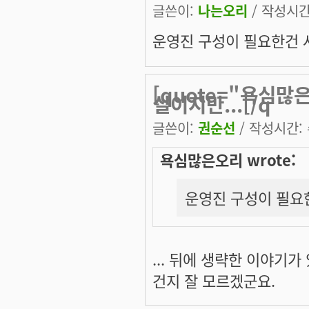
글쓴이:
나는오리
/ 작성시간: 
운영진 구성이 필요한건 사
[quote="욕심
실이지만...[/q
글쓴이:
권순선
/ 작성시간: 수
욕심많은오리 wrote:
운영진 구성이 필요한
... 뒤에 생략한 이야기
건지 잘 모르겠군요.