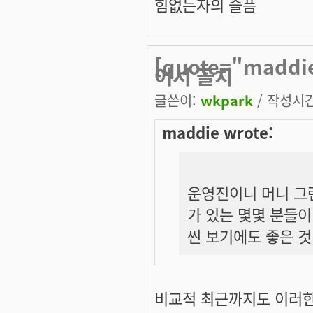
힘없는자의 슬픔
[quote="mad
어서 골치
글쓴이:
wkpark
/ 작성시간:
maddie wrote:
운영진이니 머니 그
가 있는 몇몇 분들
씬 보기에도 좋은 것
비교적 최근까지도 이러한