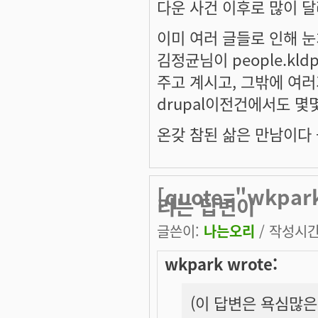
다운 사건 이후로 많이 
이미 여러 글들로 인해 
김정균님이 people.kld
주고 계시고, 그밖에 여
drupal이전건에서도 
온갖 참된 삶은 만남이다 --
[quote="wkp
리는 답변이
글쓴이:
나는오리
/ 작성시간: 
wkpark wrote:
(이 답변은 욕심많은