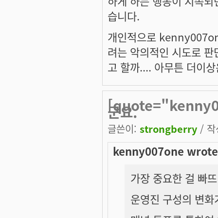
하게 하는 행동이 지속되
습니다.
개인적으로 kenny007
려는 악의적인 시도로 판
고 할까.... 아무튼 더
[quote="kenn
군요.
글쓴이:
strongberry
/ 작
kenny007one wrote
가장 중요한 걸 빠
운영진 구성의 변화