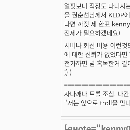
얼핏보니 직장도 다니시는 
을 권순선님께서 KLDP
다면 까짓 제 한표 ken
전제가 필요하겠네요)
서버나 회선 비용 이런것
에 대한 신뢰가 없었다면 
전가하면 넘 혹독한거 같
;) )
==================
자나깨나 트롤 조심. 나간
"저는 앞으로 troll을 
[quote="kenn