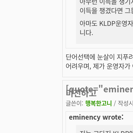
아무런 이득을 챙기
이득을 챙겼다면 그
아마도 KLDP운영자
니다.
단어선택에 눈살이 지푸려
어려우며, 제가 운영자가
[quote="emin
미진하고
글쓴이:
행복한고니
/ 작성시간
eminency wrote: