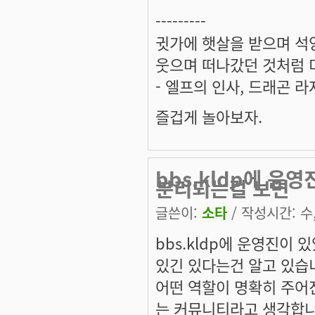
---------
귓가에 햇살을 받으며 석양
웃으며 떠나갔던 것처럼 미
- 엘프의 인사, 드래곤 라
즐겁게 놀아보자.
bbs.kldp에 운
분리되는걸 보면
글쓴이:
소타
/ 작성시간: 수, 
bbs.kldp에 운영진이
있긴 있다는건 알고 있습
어떤 역할이 명확히 주어
는 커뮤니티라고 생각합니