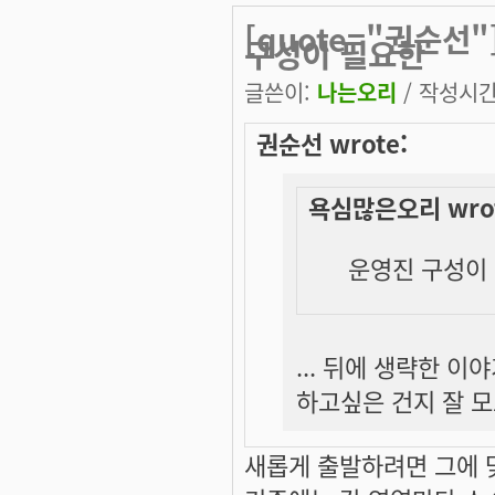
[quote="권순선
구성이 필요한
글쓴이:
나는오리
/ 작성시간: 
권순선 wrote:
욕심많은오리 wrot
운영진 구성이 
... 뒤에 생략한 
하고싶은 건지 잘 
새롭게 출발하려면 그에 