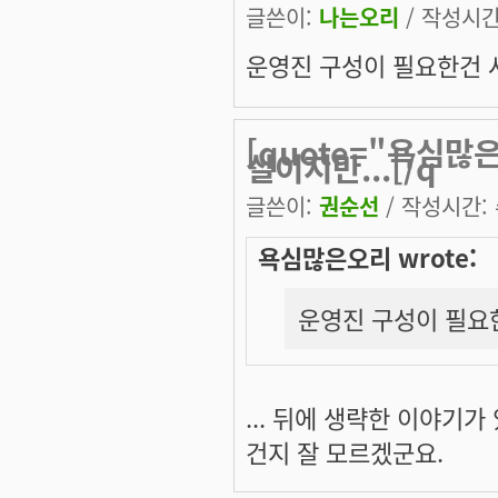
글쓴이:
나는오리
/ 작성시간: 
운영진 구성이 필요한건 사
[quote="욕심
실이지만...[/q
글쓴이:
권순선
/ 작성시간: 수
욕심많은오리 wrote:
운영진 구성이 필요한
... 뒤에 생략한 이야기
건지 잘 모르겠군요.