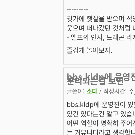
---------
귓가에 햇살을 받으며 석양
웃으며 떠나갔던 것처럼 미
- 엘프의 인사, 드래곤 라
즐겁게 놀아보자.
bbs.kldp에 운
분리되는걸 보면
글쓴이:
소타
/ 작성시간: 수, 
bbs.kldp에 운영진이
있긴 있다는건 알고 있습
어떤 역할이 명확히 주어
는 커뮤니티라고 생각합니