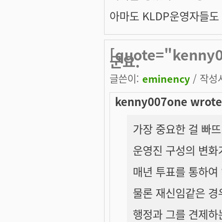
아마도 KLDP운영자들도 
[quote="kenn
군요.
글쓴이:
eminency
/ 작성시
kenny007one wrote
가장 중요한 걸 빠
운영진 구성의 변화
매년 투표를 통하여
물론 재신임같은 경
행정과 그를 견제하