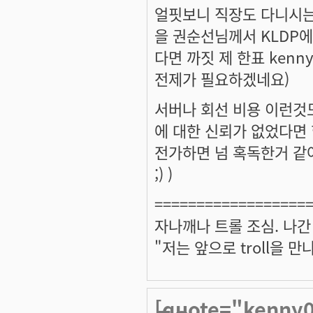
얼핏보니 직장도 다니시는 
을 권순선님께서 KLDP
다면 까짓 제 한표 ken
전제가 필요하겠네요)
서버나 회선 비용 이런것
에 대한 신뢰가 없었다면 
전가하면 넘 혹독한거 같
;) )
==================
자나깨나 트롤 조심. 나간
"저는 앞으로 troll을 
[quote="kenn