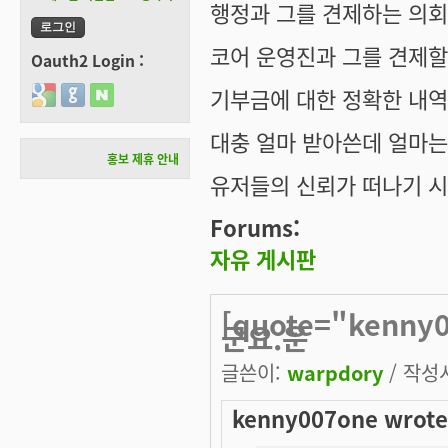
행정과 그를 견제하는 의
코어 운영진과 그를 견제할
Oauth2 Login :
기부금에 대한 정확한 내역
Login with Google
Login with GitHub
Login with Naver
대충 얼마 받아쓴데 얼마는
홍보 제휴 안내
유저들의 신뢰가 떠나기 시
Forums:
자유 게시판
[quote="kenn
군요.운
글쓴이:
warpdory
/ 작성시
kenny007one wrote