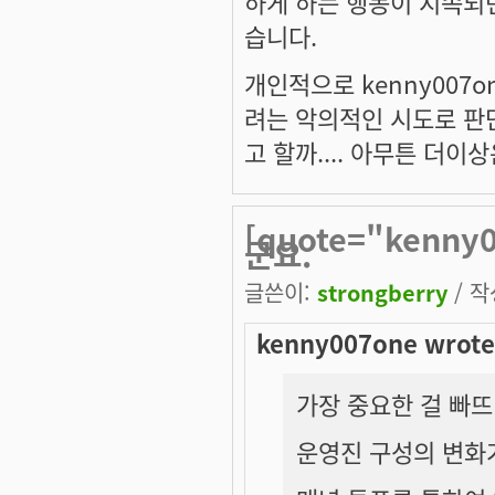
하게 하는 행동이 지속되
습니다.
개인적으로 kenny007
려는 악의적인 시도로 판
고 할까.... 아무튼 더
[quote="kenn
군요.
글쓴이:
strongberry
/ 작
kenny007one wrote
가장 중요한 걸 빠
운영진 구성의 변화