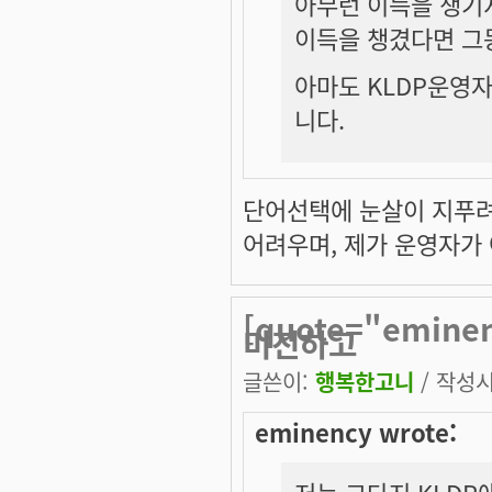
아무런 이득을 챙기
이득을 챙겼다면 그
아마도 KLDP운영자
니다.
단어선택에 눈살이 지푸려
어려우며, 제가 운영자가
[quote="emin
미진하고
글쓴이:
행복한고니
/ 작성시간
eminency wrote: