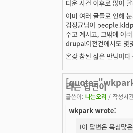
다운 사건 이후로 많이 
이미 여러 글들로 인해 
김정균님이 people.kld
주고 계시고, 그밖에 여
drupal이전건에서도 
온갖 참된 삶은 만남이다 --
[quote="wkp
리는 답변이
글쓴이:
나는오리
/ 작성시간: 
wkpark wrote:
(이 답변은 욕심많은