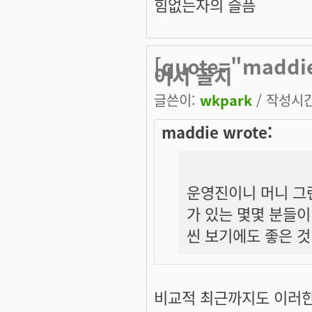
힘없는자의 슬픔
[quote="mad
어서 골치
글쓴이:
wkpark
/ 작성시간:
maddie wrote:
운영진이니 머니 그
가 있는 몇몇 분들
씬 보기에도 좋은 것
비교적 최근까지도 이러한