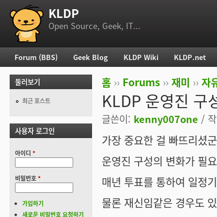
KLDP
부 메뉴
Open Source, Geek, IT...
Forum (BBS)
Geek Blog
KLDP Wiki
KLDP.net
주 메뉴
홈
››
Forums
››
재미
››
자
둘러보기
현재 위치
KLDP 운영진 구
최근 포스트
글쓴이:
kenny007one
/ 작
사용자 로그인
가장 중요한 걸 빠뜨리셨군
아이디
*
운영진 구성의 변화가 필요
매년 투표를 통하여 일정기
비밀번호
*
물론 재신임같은 경우도 있
가입하기
새로운 비밀번호 요청하기