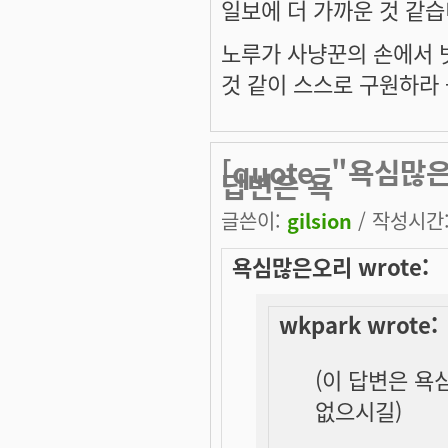
일보에 더 가까운 것 같습
노루가 사냥꾼의 손에서 
것 같이 스스로 구원하라 -
[quote="욕심많은
답변은 욕
글쓴이:
gilsion
/ 작성시간: 
욕심많은오리 wrote:
wkpark wrote:
(이 답변은 욕
없으시길)