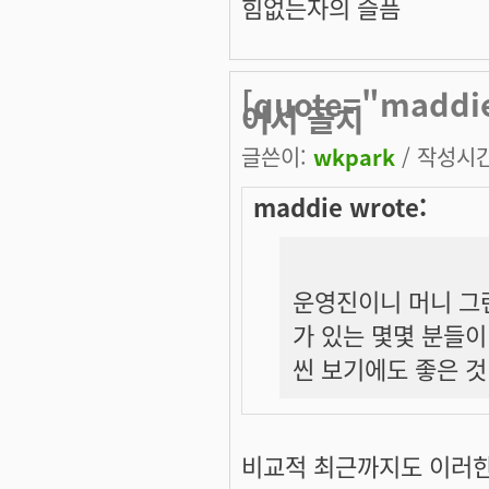
힘없는자의 슬픔
[quote="mad
어서 골치
글쓴이:
wkpark
/ 작성시간:
maddie wrote:
운영진이니 머니 그
가 있는 몇몇 분들
씬 보기에도 좋은 것
비교적 최근까지도 이러한