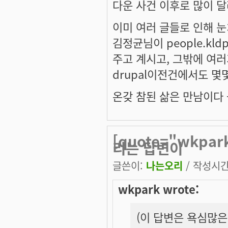
다운 사건 이후로 많이 
이미 여러 글들로 인해 
김정균님이 people.kld
주고 계시고, 그밖에 여
drupal이전건에서도 
온갖 참된 삶은 만남이다 --
[quote="wkp
리는 답변이
글쓴이:
나는오리
/ 작성시간: 
wkpark wrote:
(이 답변은 욕심많은