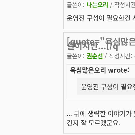
글쓴이:
나는오리
/ 작성시간: 
운영진 구성이 필요한건 사
[quote="욕심
실이지만...[/q
글쓴이:
권순선
/ 작성시간: 수
욕심많은오리 wrote:
운영진 구성이 필요한
... 뒤에 생략한 이야기
건지 잘 모르겠군요.