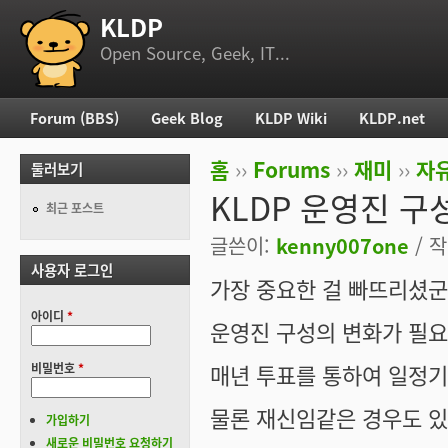
KLDP
부 메뉴
Open Source, Geek, IT...
Forum (BBS)
Geek Blog
KLDP Wiki
KLDP.net
주 메뉴
홈
››
Forums
››
재미
››
자
둘러보기
현재 위치
KLDP 운영진 구
최근 포스트
글쓴이:
kenny007one
/ 작
사용자 로그인
가장 중요한 걸 빠뜨리셨군
아이디
*
운영진 구성의 변화가 필요
매년 투표를 통하여 일정기
비밀번호
*
물론 재신임같은 경우도 있
가입하기
새로운 비밀번호 요청하기