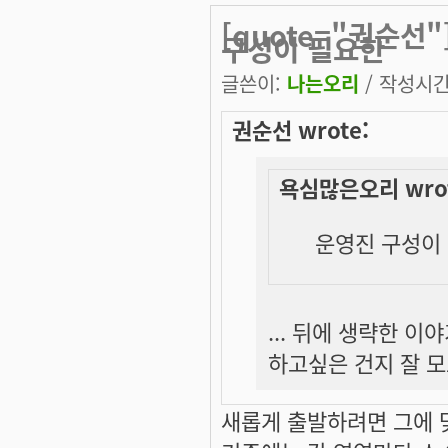
[quote="권순선
구성이 필요한
글쓴이:
나는오리
/ 작성시간: 
권순선 wrote:
욕심많은오리 wrot
운영진 구성이 
... 뒤에 생략한 
하고싶은 건지 잘 
새롭게 출발하려면 그에 