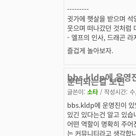
---------
귓가에 햇살을 받으며 석양
웃으며 떠나갔던 것처럼 미
- 엘프의 인사, 드래곤 라
즐겁게 놀아보자.
bbs.kldp에 운
분리되는걸 보면
글쓴이:
소타
/ 작성시간: 수, 
bbs.kldp에 운영진이
있긴 있다는건 알고 있습
어떤 역할이 명확히 주어
는 커뮤니티라고 생각합니