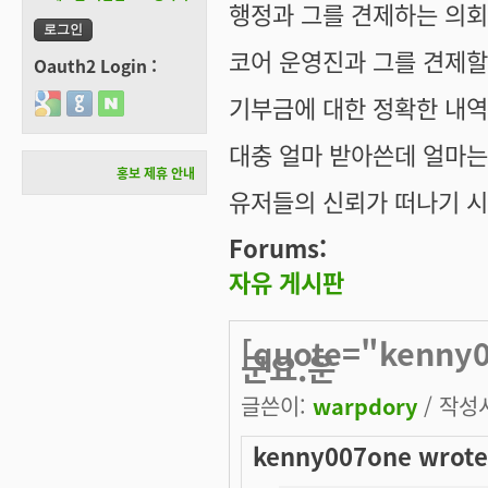
행정과 그를 견제하는 의
코어 운영진과 그를 견제할
Oauth2 Login :
기부금에 대한 정확한 내역
Login with Google
Login with GitHub
Login with Naver
대충 얼마 받아쓴데 얼마는
홍보 제휴 안내
유저들의 신뢰가 떠나기 시
Forums:
자유 게시판
[quote="kenn
군요.운
글쓴이:
warpdory
/ 작성시
kenny007one wrote