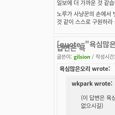
일보에 더 가까운 것 같습
노루가 사냥꾼의 손에서 
것 같이 스스로 구원하라 -
[quote="욕심많은
답변은 욕
글쓴이:
gilsion
/ 작성시간: 
욕심많은오리 wrote:
wkpark wrote:
(이 답변은 욕
없으시길)