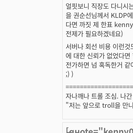
얼핏보니 직장도 다니시는 
을 권순선님께서 KLDP
다면 까짓 제 한표 ken
전제가 필요하겠네요)
서버나 회선 비용 이런것
에 대한 신뢰가 없었다면 
전가하면 넘 혹독한거 같
;) )
==================
자나깨나 트롤 조심. 나간
"저는 앞으로 troll을 
[quote="kenn