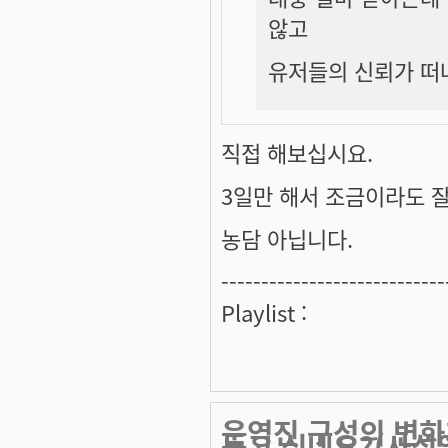
않고
유저들의 신뢰가 떠
직접 해보십시요.
3일만 해서 조금이라도 
농담 아닙니다.
----------------------------
Playlist :
운영진 구성의 변화
듣고 싶네요?(사심