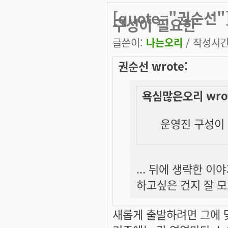
[quote="권순선
구성이 필요한
글쓴이:
나는오리
/ 작성시간: 
권순선 wrote:
욕심많은오리 wrot
운영진 구성이 
... 뒤에 생략한 
하고싶은 건지 잘 
새롭게 출발하려면 그에 