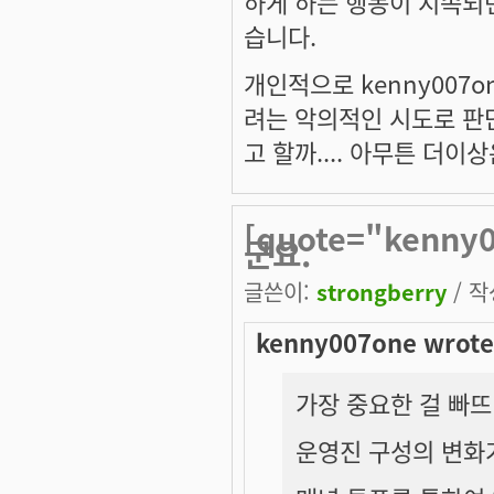
하게 하는 행동이 지속되
습니다.
개인적으로 kenny007
려는 악의적인 시도로 판
고 할까.... 아무튼 더
[quote="kenn
군요.
글쓴이:
strongberry
/ 작
kenny007one wrote
가장 중요한 걸 빠
운영진 구성의 변화