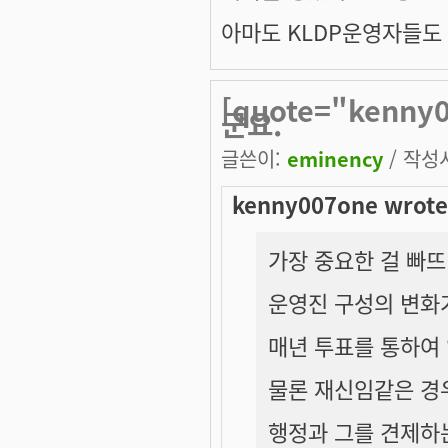
아마도 KLDP운영자들도 
[quote="kenn
군요.
글쓴이:
eminency
/ 작성시
kenny007one wrote
가장 중요한 걸 빠
운영진 구성의 변화
매년 투표를 통하여
물론 재신임같은 경
행정과 그를 견제하