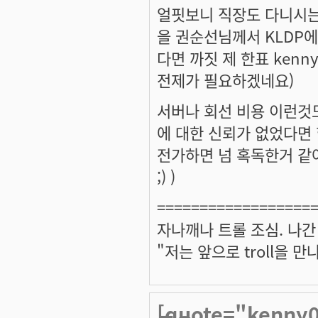
얼핏보니 직장도 다니시는 
을 권순선님께서 KLDP
다면 까짓 제 한표 ken
전제가 필요하겠네요)
서버나 회선 비용 이런것
에 대한 신뢰가 없었다면 
전가하면 넘 혹독한거 같
;) )
==================
자나깨나 트롤 조심. 나간
"저는 앞으로 troll을 
[quote="kenn