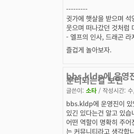
---------
귓가에 햇살을 받으며 석양
웃으며 떠나갔던 것처럼 미
- 엘프의 인사, 드래곤 라
즐겁게 놀아보자.
bbs.kldp에 운
분리되는걸 보면
글쓴이:
소타
/ 작성시간: 수, 
bbs.kldp에 운영진이
있긴 있다는건 알고 있습
어떤 역할이 명확히 주어
는 커뮤니티라고 생각합니