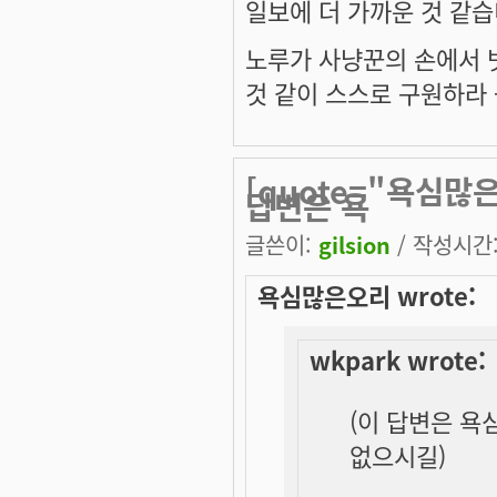
일보에 더 가까운 것 같습
노루가 사냥꾼의 손에서 
것 같이 스스로 구원하라 -
[quote="욕심많은
답변은 욕
글쓴이:
gilsion
/ 작성시간: 
욕심많은오리 wrote:
wkpark wrote:
(이 답변은 욕
없으시길)