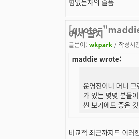
힘없는자의 슬픔
[quote="mad
어서 골치
글쓴이:
wkpark
/ 작성시간:
maddie wrote:
운영진이니 머니 그
가 있는 몇몇 분들
씬 보기에도 좋은 것
비교적 최근까지도 이러한