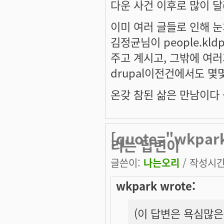
다운 사건 이후로 많이 
이미 여러 글들로 인해 
김정균님이 people.kld
주고 계시고, 그밖에 여
drupal이전건에서도 
온갖 참된 삶은 만남이다 --
[quote="wkp
리는 답변이
글쓴이:
나는오리
/ 작성시간: 
wkpark wrote:
(이 답변은 욕심많은