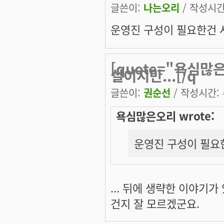
글쓴이:
나는오리
/ 작성시간: 
운영진 구성이 필요한건 사
[quote="욕심
실이지만...[/q
글쓴이:
권순선
/ 작성시간: 수
욕심많은오리 wrote:
운영진 구성이 필요한
... 뒤에 생략한 이야기
건지 잘 모르겠군요.