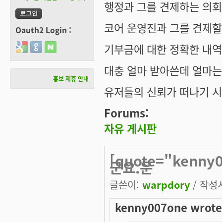
행정과 그를 견제하는 의
코어 운영진과 그를 견제할
Oauth2 Login :
기부금에 대한 정확한 내역
Login with Google
Login with GitHub
Login with Naver
대충 얼마 받아쓴데 얼마는
홍보 제휴 안내
유저들의 신뢰가 떠나기 시
Forums:
자유 게시판
[quote="kenn
군요.운
글쓴이:
warpdory
/ 작성시
kenny007one wrote