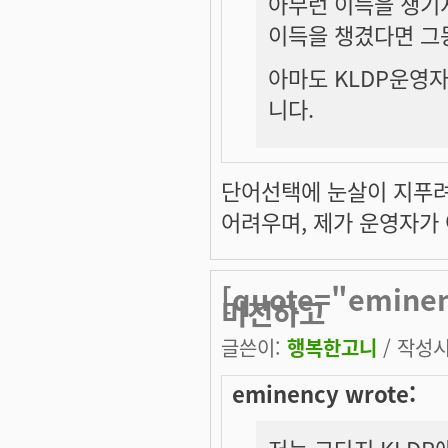
아무런 이득을 챙기
이득을 챙겼다면 그
아마도 KLDP운영자
니다.
단어선택에 눈살이 지푸려
어려우며, 제가 운영자가
[quote="emin
미진하고
글쓴이:
행복한고니
/ 작성시간
eminency wrote: