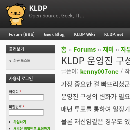
KLDP
부 메뉴
Open Source, Geek, IT...
Forum (BBS)
Geek Blog
KLDP Wiki
KLDP.net
주 메뉴
홈
››
Forums
››
재미
››
자
둘러보기
현재 위치
KLDP 운영진 구
최근 포스트
글쓴이:
kenny007one
/ 작
사용자 로그인
가장 중요한 걸 빠뜨리셨군
아이디
*
운영진 구성의 변화가 필요
매년 투표를 통하여 일정기
비밀번호
*
물론 재신임같은 경우도 있
가입하기
새로운 비밀번호 요청하기