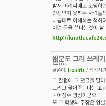
밤새 머리싸매고 코딩하
인정받지 못하는 사람들
나름대로 이해하는 척하며
이런 글을 쓴다는것이 참 
http://knuth.cafe24
윗분도 그리 쓰레기
만....
글쓴이:
ironiris
/ 작성시간: 
그 칼럼에 그 댓글을 달아
그리고 굶어죽는다는 표현
국어점수 빵점이군요.
또 그 학생의 주장은 양날