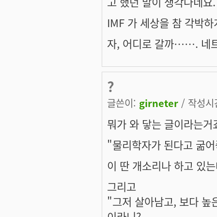
고 했던 말이 생각나네요.
IMF 가 세상을 참 각박하게
자, 어디로 갈까……. 네
?
글쓴이:
girneter
/ 작성시간:
뭐가 와 닿는 글이라는거
"물리학자가 된다고 굶어죽
이 딴 개소리나 하고 있는데
그리고
"그저 살아남고, 보다 높
이라니?