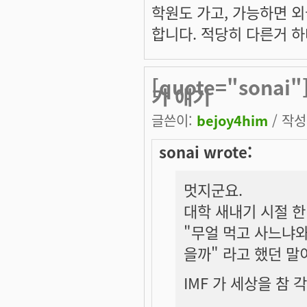
학원도 가고, 가능하면 외
합니다. 적당히 다른거 하
[quote="sona
가 얘기
글쓴이:
bejoy4him
/ 작성시
sonai wrote:
멋지군요.
대학 새내기 시절 
"무얼 먹고 사느냐와
을까" 라고 했던 말
IMF 가 세상을 참 