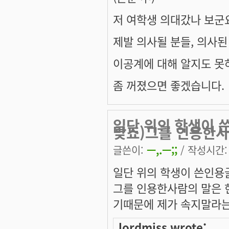
저 여학생 의대갔나 보군요.
제발 의사될 분들, 의사된 
이공계에 대해 알지도 못
좀 꺼졌으면 좋겠습니다.
일단 위의 학생이 
맞죠)그를 인용한사
글쓴이:
ㅡ,.ㅡ;;
/ 작성시간: 수
일단 위의 학생이 쓴인용
그를 인용한사람의 말은
기때문에 제가 속지말라
lordmiss wrote: