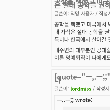
공학을 택했고 미국
은 절대 공학을 권
글쓴이:
익명 사용자
/ 작성시
공학을 택했고 미국에서
내 자식은 절대 공학을 권
특히나 한국에서 살아갈 
내주변의 대부분인 공대출
이른 명예퇴직이 나에게도
[quote="ㅡ,.ㅡ
다
글쓴이:
lordmiss
/ 작성시간
ㅡ,.ㅡ;; wrote: