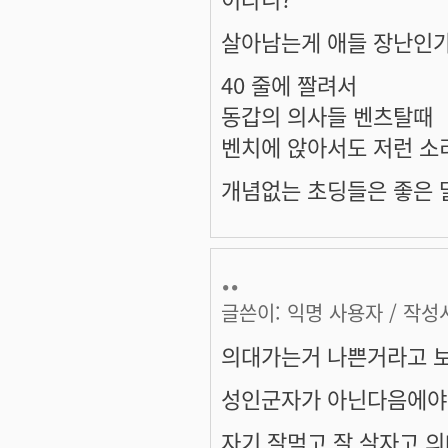
살아남는게 애들 장난인가
40 줄에 짤려서
동갑의 의사들 벤츠탈때
벤치에 앉아서도 저런 소
개념없는 초딩들은 좋은 말
..
글쓴이:
익명 사용자
/ 작성시
의대가는거 나쁜거라고 보
성인군자가 아닌다음에야
자기 잘먹고 잘 살자고 