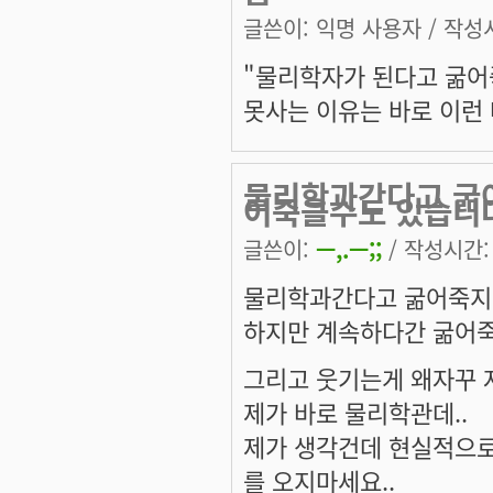
글쓴이:
익명 사용자
/ 작성시
"물리학자가 된다고 굶어죽
못사는 이유는 바로 이런 
물리학과간다고 굶
어죽을수도 있습니
글쓴이:
ㅡ,.ㅡ;;
/ 작성시간: 수
물리학과간다고 굶어죽지
하지만 계속하다간 굶어죽
그리고 웃기는게 왜자꾸 
제가 바로 물리학관데..
제가 생각건데 현실적으로
를 오지마세요..