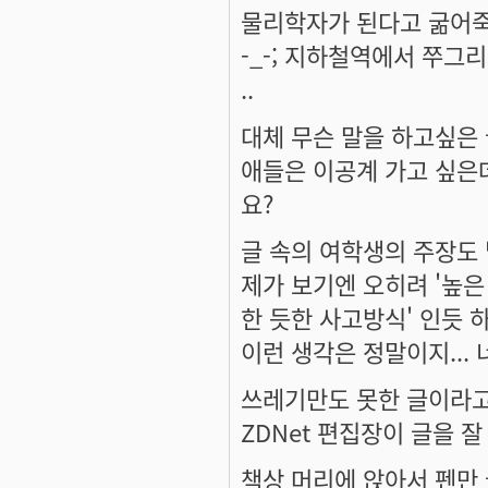
물리학자가 된다고 굶어죽
-_-; 지하철역에서 쭈그
..
대체 무슨 말을 하고싶은
애들은 이공계 가고 싶은
요?
글 속의 여학생의 주장도
제가 보기엔 오히려 '높은
한 듯한 사고방식' 인듯 하
이런 생각은 정말이지...
쓰레기만도 못한 글이라고
ZDNet 편집장이 글을 
책상 머리에 앉아서 펜만