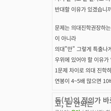
반대할 이유가 있겠습니까
문제는 의대진학권장하는
이 아니라
의대"만" 그렇게 특출나
우위에 있어야 할 이유가
1문제 차이로 의대 진학하
연봉이 4~5배 많으면 10
돈(부)의 정의가 바
고, 돈 안되는