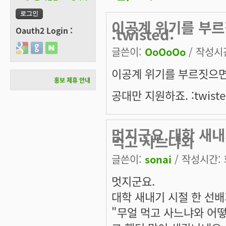
이공계 위기를 부
:twisted:
Oauth2 Login :
Login with Google
Login with GitHub
Login with Naver
글쓴이:
OoOoOo
/ 작성시간:
이공계 위기를 부르짓으
홍보 제휴 안내
공대만 지원하죠. :twiste
멋지군요.대학 새내
먹고 사느냐와
글쓴이:
sonai
/ 작성시간: 화
멋지군요.
대학 새내기 시절 한 선
"무얼 먹고 사느냐와 어떻