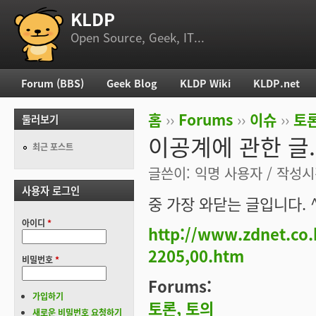
KLDP
부 메뉴
Open Source, Geek, IT...
Forum (BBS)
Geek Blog
KLDP Wiki
KLDP.net
주 메뉴
홈
››
Forums
››
이슈
››
토론
둘러보기
현재 위치
이공계에 관한 글.
최근 포스트
글쓴이:
익명 사용자
/ 작성시간
사용자 로그인
중 가장 와닫는 글입니다. 
아이디
*
http://www.zdnet.co
2205,00.htm
비밀번호
*
Forums:
가입하기
토론, 토의
새로운 비밀번호 요청하기