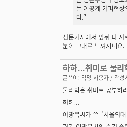
는 이공계 기피현상
다.”
신문기사에서 앞뒤 다 자
분이 그대로 느껴지네요.
하하...취미로 물리
글쓴이:
익명 사용자
/ 작성시
물리학은 취미로 공부하라..
허허...
이광복씨가 쓴 "서울의대
거기 이광복씨의 수기 중에