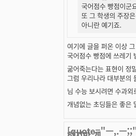
국어점수 빵점이군요
또 그 학생의 주장은
아니란 예기죠.
여기에 글을 퍼온 이상 그
국어점수 빵점에 쓰레기 
굶어죽는다는 표현이 정
그럼 우리나라 대부분의
님 수능 보시려면 수과외
개념없는 초딩들은 좋은 말
[quote="ㅡ,.
하지만 계