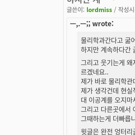
글쓴이:
lordmiss
/ 작성시간
ㅡ,.ㅡ;; wrote:
물리학과간다고 굶어
하지만 계속하다간 
그리고 웃기는게 왜
르겠네요..
제가 바로 물리학관데
제가 생각건데 현실
대 이공계를 오지마세
그리고 다른곳에서 
그때하는게 더빠릅니
윗글은 완전 엉터리글