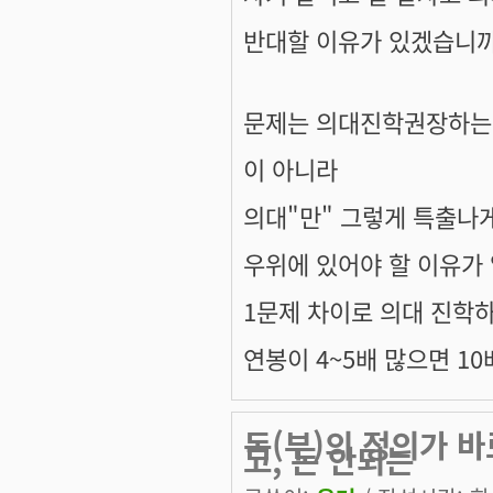
반대할 이유가 있겠습니까
문제는 의대진학권장하는
이 아니라
의대"만" 그렇게 특출나
우위에 있어야 할 이유가
1문제 차이로 의대 진학하
연봉이 4~5배 많으면 10
돈(부)의 정의가 바
고, 돈 안되는