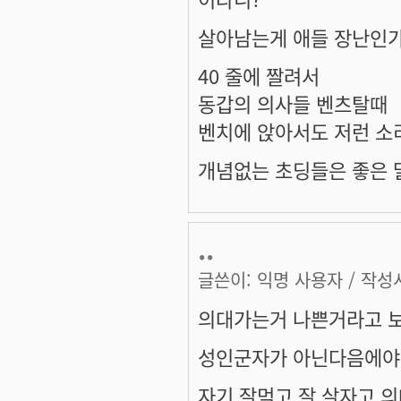
살아남는게 애들 장난인가
40 줄에 짤려서
동갑의 의사들 벤츠탈때
벤치에 앉아서도 저런 소
개념없는 초딩들은 좋은 말
..
글쓴이:
익명 사용자
/ 작성시
의대가는거 나쁜거라고 보
성인군자가 아닌다음에야
자기 잘먹고 잘 살자고 