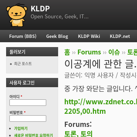
KLDP
부 메뉴
Open Source, Geek, IT...
Forum (BBS)
Geek Blog
KLDP Wiki
KLDP.net
주 메뉴
홈
››
Forums
››
이슈
››
토론
둘러보기
현재 위치
이공계에 관한 글.
최근 포스트
글쓴이:
익명 사용자
/ 작성시간
사용자 로그인
중 가장 와닫는 글입니다. 
아이디
*
http://www.zdnet.co
2205,00.htm
비밀번호
*
Forums:
가입하기
토론, 토의
새로운 비밀번호 요청하기