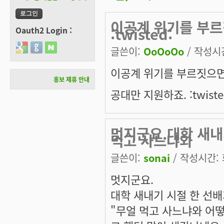
이공계 위기를 부
:twisted:
Oauth2 Login :
Login with Google
Login with GitHub
Login with Naver
글쓴이:
OoOoOo
/ 작성시간:
이공계 위기를 부르짓으
홍보 제휴 안내
공대만 지원하죠. :twiste
멋지군요.대학 새내
먹고 사느냐와
글쓴이:
sonai
/ 작성시간: 화
멋지군요.
대학 새내기 시절 한 선
"무얼 먹고 사느냐와 어떻