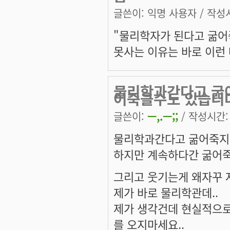
글쓴이:
익명 사용자
/ 작성시
"물리학자가 된다고 굶어죽
못사는 이유는 바로 이런 
물리학과간다고 굶
어죽을수도 있습니
글쓴이:
ㅡ,.ㅡ;;
/ 작성시간: 수
물리학과간다고 굶어죽지
하지만 계속하다간 굶어죽
그리고 웃기는게 왜자꾸 
제가 바로 물리학관데..
제가 생각건데 현실적으로
를 오지마세요..