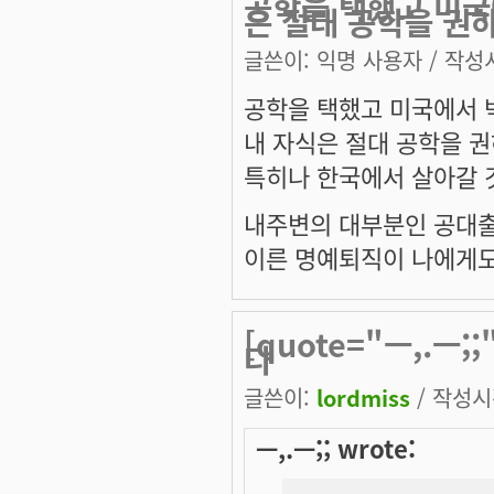
공학을 택했고 미국
은 절대 공학을 권
글쓴이:
익명 사용자
/ 작성시
공학을 택했고 미국에서
내 자식은 절대 공학을 권
특히나 한국에서 살아갈 
내주변의 대부분인 공대출
이른 명예퇴직이 나에게도
[quote="ㅡ,.ㅡ
다
글쓴이:
lordmiss
/ 작성시간
ㅡ,.ㅡ;; wrote: