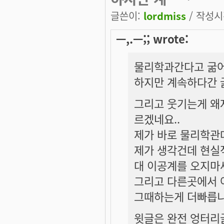
글쓴이:
lordmiss
/ 작성시간
ㅡ,.ㅡ;; wrote:
물리학과간다고 굶어
하지만 계속하다간 
그리고 웃기는게 왜
르겠네요..
제가 바로 물리학관데
제가 생각건데 현실
대 이공계를 오지마세
그리고 다른곳에서 
그때하는게 더빠릅니
윗글은 완전 엉터리글