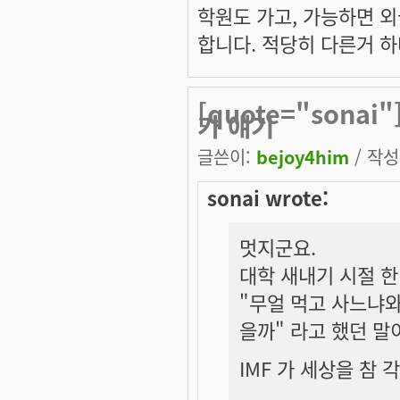
학원도 가고, 가능하면 외
합니다. 적당히 다른거 하
[quote="sona
가 얘기
글쓴이:
bejoy4him
/ 작성시
sonai wrote:
멋지군요.
대학 새내기 시절 
"무얼 먹고 사느냐와
을까" 라고 했던 말
IMF 가 세상을 참 