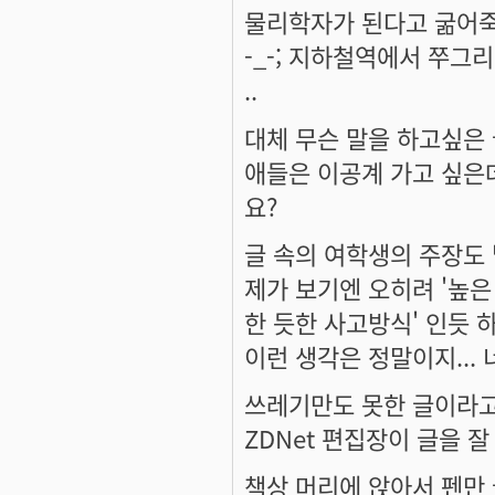
물리학자가 된다고 굶어죽
-_-; 지하철역에서 쭈그
..
대체 무슨 말을 하고싶은
애들은 이공계 가고 싶은
요?
글 속의 여학생의 주장도
제가 보기엔 오히려 '높은
한 듯한 사고방식' 인듯 하
이런 생각은 정말이지...
쓰레기만도 못한 글이라고
ZDNet 편집장이 글을 
책상 머리에 앉아서 펜만