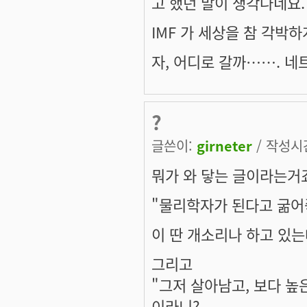
고 했던 말이 생각나네요.
IMF 가 세상을 참 각박하게
자, 어디로 갈까……. 네
?
글쓴이:
girneter
/ 작성시간:
뭐가 와 닿는 글이라는거
"물리학자가 된다고 굶어죽
이 딴 개소리나 하고 있는데
그리고
"그저 살아남고, 보다 높
이라니?