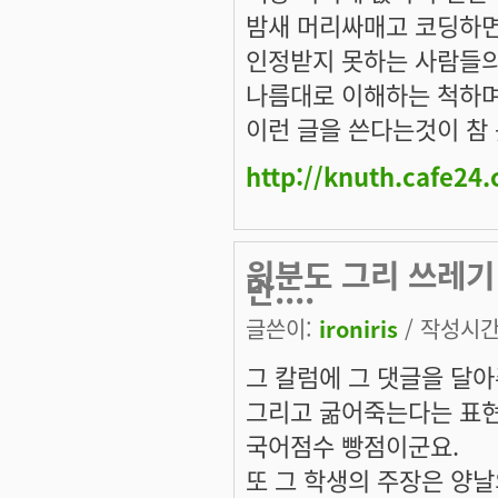
밤새 머리싸매고 코딩하
인정받지 못하는 사람들
나름대로 이해하는 척하며
이런 글을 쓴다는것이 참 
http://knuth.cafe24
윗분도 그리 쓰레기
만....
글쓴이:
ironiris
/ 작성시간: 
그 칼럼에 그 댓글을 달아
그리고 굶어죽는다는 표현
국어점수 빵점이군요.
또 그 학생의 주장은 양날