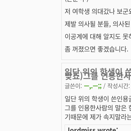
저 여학생 의대갔나 보군요.
제발 의사될 분들, 의사된 
이공계에 대해 알지도 못
좀 꺼졌으면 좋겠습니다.
일단 위의 학생이 
맞죠)그를 인용한사
글쓴이:
ㅡ,.ㅡ;;
/ 작성시간: 수
일단 위의 학생이 쓴인용
그를 인용한사람의 말은
기때문에 제가 속지말라
lordmiss wrote: