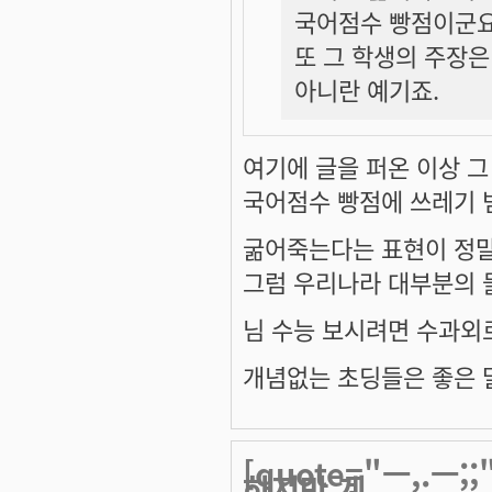
국어점수 빵점이군요
또 그 학생의 주장은
아니란 예기죠.
여기에 글을 퍼온 이상 그
국어점수 빵점에 쓰레기 
굶어죽는다는 표현이 정
그럼 우리나라 대부분의
님 수능 보시려면 수과외
개념없는 초딩들은 좋은 말
[quote="ㅡ,.
하지만 계