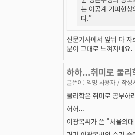
는 이공계 기피현상
다.”
신문기사에서 앞뒤 다 자
분이 그대로 느껴지네요.
하하...취미로 물리
글쓴이:
익명 사용자
/ 작성시
물리학은 취미로 공부하라..
허허...
이광복씨가 쓴 "서울의대
거기 이광복씨의 수기 중에