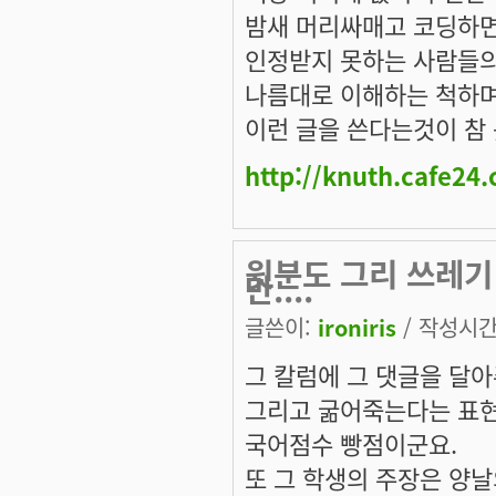
밤새 머리싸매고 코딩하
인정받지 못하는 사람들
나름대로 이해하는 척하며
이런 글을 쓴다는것이 참 
http://knuth.cafe24
윗분도 그리 쓰레기
만....
글쓴이:
ironiris
/ 작성시간: 
그 칼럼에 그 댓글을 달아
그리고 굶어죽는다는 표현
국어점수 빵점이군요.
또 그 학생의 주장은 양날