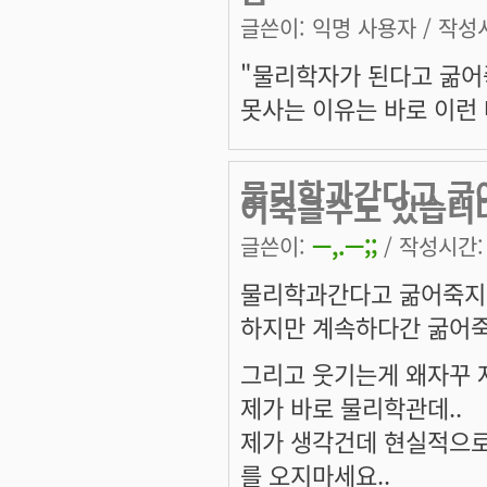
글쓴이:
익명 사용자
/ 작성시
"물리학자가 된다고 굶어죽
못사는 이유는 바로 이런 
물리학과간다고 굶
어죽을수도 있습니
글쓴이:
ㅡ,.ㅡ;;
/ 작성시간: 수
물리학과간다고 굶어죽지
하지만 계속하다간 굶어죽
그리고 웃기는게 왜자꾸 
제가 바로 물리학관데..
제가 생각건데 현실적으로
를 오지마세요..