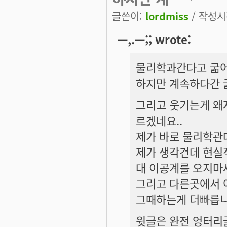
글쓴이:
lordmiss
/ 작성시간
ㅡ,.ㅡ;; wrote:
물리학과간다고 굶어
하지만 계속하다간 
그리고 웃기는게 왜
르겠네요..
제가 바로 물리학관데
제가 생각건데 현실
대 이공계를 오지마세
그리고 다른곳에서 
그때하는게 더빠릅니
윗글은 완전 엉터리글