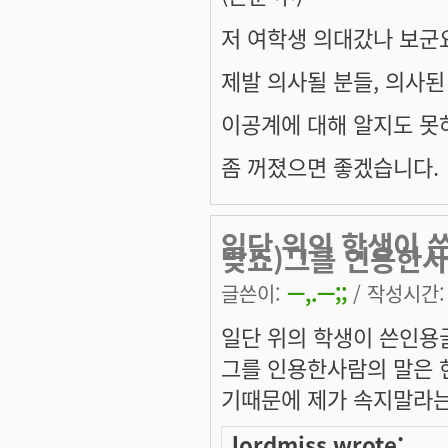
저 여학생 의대갔나 보군요.
제발 의사될 분들, 의사된 
이공계에 대해 알지도 못
좀 꺼졌으면 좋겠습니다.
일단 위의 학생이 
맞죠)그를 인용한사
글쓴이:
ㅡ,.ㅡ;;
/ 작성시간: 수
일단 위의 학생이 쓴인용
그를 인용한사람의 말은
기때문에 제가 속지말라
lordmiss wrote: