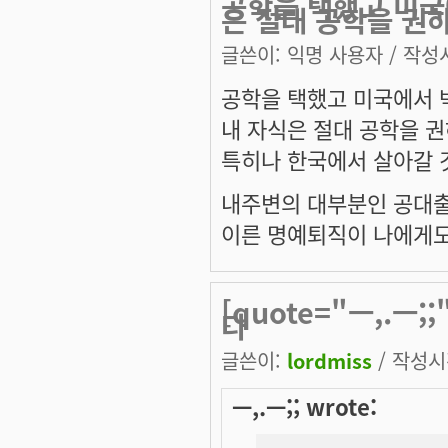
공학을 택했고 미국
은 절대 공학을 권
글쓴이:
익명 사용자
/ 작성시
공학을 택했고 미국에서
내 자식은 절대 공학을 권
특히나 한국에서 살아갈 
내주변의 대부분인 공대출
이른 명예퇴직이 나에게도
[quote="ㅡ,.ㅡ
다
글쓴이:
lordmiss
/ 작성시간
ㅡ,.ㅡ;; wrote: