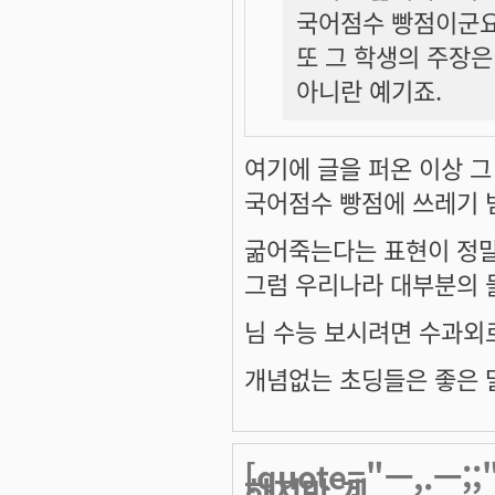
국어점수 빵점이군요
또 그 학생의 주장은
아니란 예기죠.
여기에 글을 퍼온 이상 그
국어점수 빵점에 쓰레기 
굶어죽는다는 표현이 정
그럼 우리나라 대부분의
님 수능 보시려면 수과외
개념없는 초딩들은 좋은 말
[quote="ㅡ,.
하지만 계