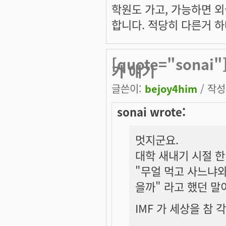
학원도 가고, 가능하면 외
합니다. 적당히 다른거 하
[quote="sona
가 얘기
글쓴이:
bejoy4him
/ 작성시
sonai wrote:
멋지군요.
대학 새내기 시절 
"무얼 먹고 사느냐와
을까" 라고 했던 말
IMF 가 세상을 참 