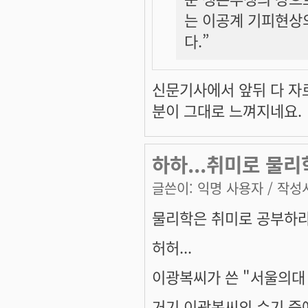
는 이공계 기피현상
다.”
신문기사에서 앞뒤 다 자
분이 그대로 느껴지네요.
하하...취미로 물리
글쓴이:
익명 사용자
/ 작성시
물리학은 취미로 공부하라..
허허...
이광복씨가 쓴 "서울의대
거기 이광복씨의 수기 중에