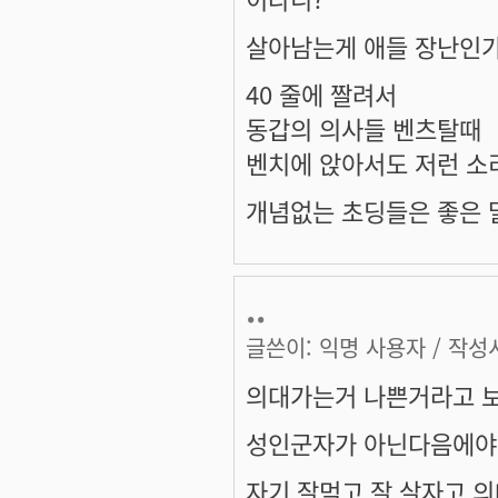
살아남는게 애들 장난인가
40 줄에 짤려서
동갑의 의사들 벤츠탈때
벤치에 앉아서도 저런 소
개념없는 초딩들은 좋은 말
..
글쓴이:
익명 사용자
/ 작성시
의대가는거 나쁜거라고 보
성인군자가 아닌다음에야
자기 잘먹고 잘 살자고 