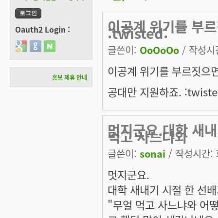
이공계 위기를 부
:twisted:
Oauth2 Login :
Login with Google
Login with GitHub
Login with Naver
글쓴이:
OoOoOo
/ 작성시간:
이공계 위기를 부르짓으
홍보 제휴 안내
공대만 지원하죠. :twiste
멋지군요.대학 새내
먹고 사느냐와
글쓴이:
sonai
/ 작성시간: 화
멋지군요.
대학 새내기 시절 한 선
"무얼 먹고 사느냐와 어떻