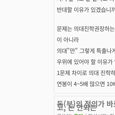
반대할 이유가 있겠습니까
문제는 의대진학권장하는
이 아니라
의대"만" 그렇게 특출나
우위에 있어야 할 이유가
1문제 차이로 의대 진학하
연봉이 4~5배 많으면 10
돈(부)의 정의가 바
고, 돈 안되는