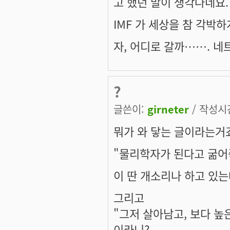
고 했던 말이 생각나네요.
IMF 가 세상을 참 각박하게
자, 어디로 갈까……. 네
?
글쓴이:
girneter
/ 작성시간:
뭐가 와 닿는 글이라는거
"물리학자가 된다고 굶어죽
이 딴 개소리나 하고 있는데
그리고
"그저 살아남고, 보다 높
이라니?