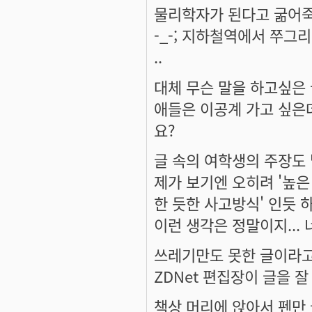
물리학자가 된다고 굶어죽
-_-; 지하철역에서 쭈그
..
대체 무슨 말을 하고싶은
애들은 이공계 가고 싶은
요?
글 속의 여학생의 주장도
제가 보기엔 오히려 '높은
한 듯한 사고방식' 인듯 하
이런 생각은 정말이지...
쓰레기만도 못한 글이라고
ZDNet 편집장이 글을 
책상 머리에 앉아서 펜만