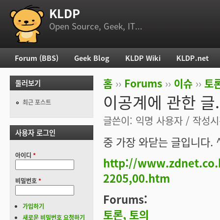
KLDP
부 메뉴
Open Source, Geek, IT...
Forum (BBS)
Geek Blog
KLDP Wiki
KLDP.net
주 메뉴
홈
››
Forums
››
이슈
››
토론
둘러보기
현재 위치
이공계에 관한 글.
최근 포스트
글쓴이:
익명 사용자
/ 작성시간
사용자 로그인
중 가장 와닫는 글입니다. 
아이디
*
http://www.zdnet.co
2205,00.htm
비밀번호
*
Forums:
가입하기
토론, 토의
새로운 비밀번호 요청하기